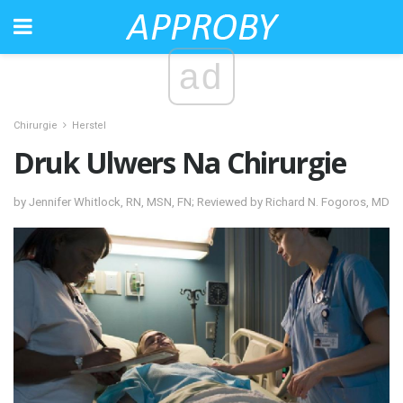
ad
Chirurgie
Herstel
Druk Ulwers Na Chirurgie
by Jennifer Whitlock, RN, MSN, FN; Reviewed by Richard N. Fogoros, MD