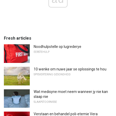
Fresh articles
Noodhulpstelle op lugrederye
EERSTEHULP
10 wenke om nuwe jaar se oplossings te hou
SPYSVERTERING GESONDHEID
Wat medisyne moet neem wanneer jy nie kan
slaap nie
SLAAPSTOORNISSE
Verstaan ​​en behandel poli-etemie Vera