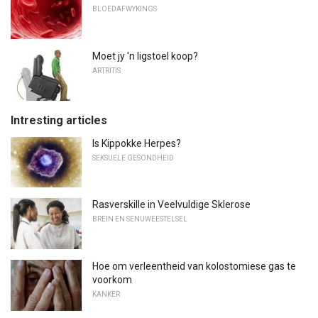
BLOEDAFWYKINGS
Moet jy 'n ligstoel koop?
ARTRITIS
Intresting articles
Is Kippokke Herpes?
SEKSUELE GESONDHEID
Rasverskille in Veelvuldige Sklerose
BREIN EN SENUWEESTELSEL
Hoe om verleentheid van kolostomiese gas te
voorkom
KANKER