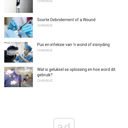
CHIRURGIE
Soorte Debridement of a Wound
CHIRURGIE
Pus en infeksie van 'n wond of insnyding
CHIRURGIE
Wat is geluksel se oplossing en hoe word dit
gebruik?
CHIRURGIE
ad