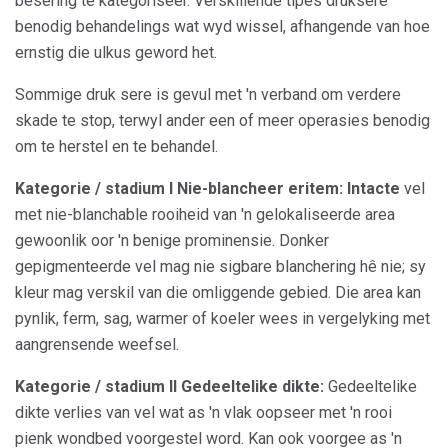
besering te kategoriseer. Verskillende tipes druksere
benodig behandelings wat wyd wissel, afhangende van hoe
ernstig die ulkus geword het.
Sommige druk sere is gevul met 'n verband om verdere
skade te stop, terwyl ander een of meer operasies benodig
om te herstel en te behandel.
Kategorie / stadium I Nie-blancheer eritem: Intacte
vel
met nie-blanchable rooiheid van 'n gelokaliseerde area
gewoonlik oor 'n benige prominensie. Donker
gepigmenteerde vel mag nie sigbare blanchering hê nie; sy
kleur mag verskil van die omliggende gebied. Die area kan
pynlik, ferm, sag, warmer of koeler wees in vergelyking met
aangrensende weefsel.
Kategorie / stadium II Gedeeltelike dikte:
Gedeeltelike
dikte verlies van vel wat as 'n vlak oopseer met 'n rooi
pienk wondbed voorgestel word. Kan ook voorgee as 'n