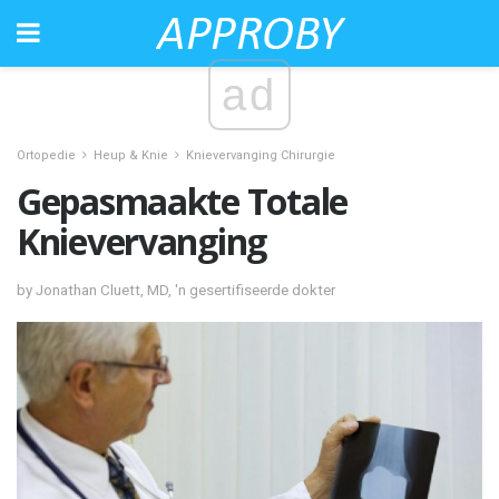
ad
Ortopedie
Heup & Knie
Knievervanging Chirurgie
Gepasmaakte Totale
Knievervanging
by Jonathan Cluett, MD, 'n gesertifiseerde dokter