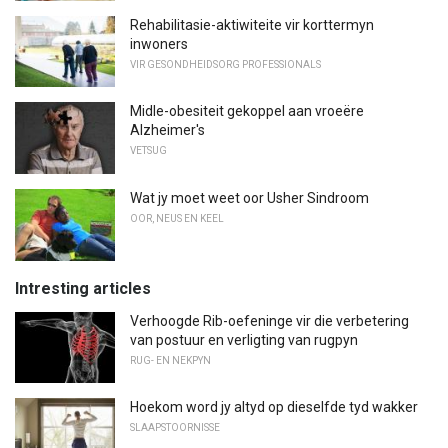
Rehabilitasie-aktiwiteite vir korttermyn
inwoners
VIR GESONDHEIDSORG PROFESSIONALS
Midle-obesiteit gekoppel aan vroeëre
Alzheimer's
VETSUG
Wat jy moet weet oor Usher Sindroom
OOR, NEUS EN KEEL
Intresting articles
Verhoogde Rib-oefeninge vir die verbetering
van postuur en verligting van rugpyn
RUG- EN NEKPYN
Hoekom word jy altyd op dieselfde tyd wakker
SLAAPSTOORNISSE