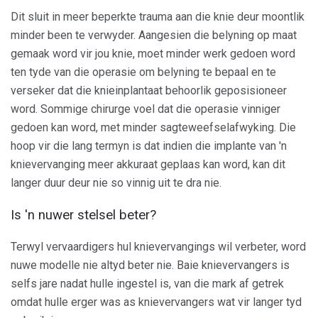
Dit sluit in meer beperkte trauma aan die knie deur moontlik
minder been te verwyder. Aangesien die belyning op maat
gemaak word vir jou knie, moet minder werk gedoen word
ten tyde van die operasie om belyning te bepaal en te
verseker dat die knieinplantaat behoorlik geposisioneer
word. Sommige chirurge voel dat die operasie vinniger
gedoen kan word, met minder sagteweefselafwyking. Die
hoop vir die lang termyn is dat indien die implante van 'n
knievervanging meer akkuraat geplaas kan word, kan dit
langer duur deur nie so vinnig uit te dra nie.
Is 'n nuwer stelsel beter?
Terwyl vervaardigers hul knievervangings wil verbeter, word
nuwe modelle nie altyd beter nie. Baie knievervangers is
selfs jare nadat hulle ingestel is, van die mark af getrek
omdat hulle erger was as knievervangers wat vir langer tyd