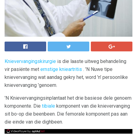
Knievervangingskirurgie
is die laaste uitweg behandeling
vir pasiënte met
ernstige knieartritis
. 'N Nuwe tipe
knievervanging wat aandag gekry het, word 'n' persoonlike
knievervanging 'genoem.
'N Knievervangingsinplantaat het drie basiese dele genoem
komponente. Die
tibiale
komponent van die knievervanging
sit bo-op die beenbeen. Die femorale komponent pas aan
die einde van die dighbeen.