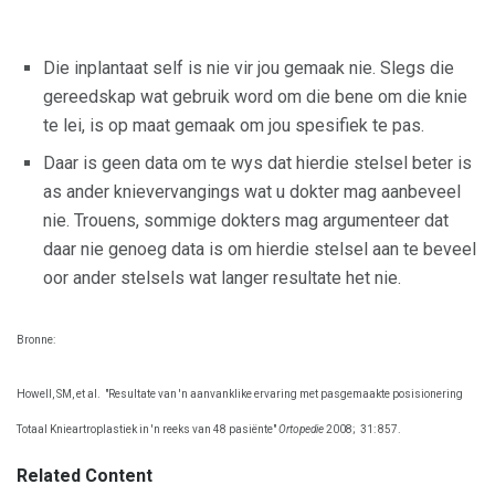
Die inplantaat self is nie vir jou gemaak nie. Slegs die
gereedskap wat gebruik word om die bene om die knie
te lei, is op maat gemaak om jou spesifiek te pas.
Daar is geen data om te wys dat hierdie stelsel beter is
as ander knievervangings wat u dokter mag aanbeveel
nie. Trouens, sommige dokters mag argumenteer dat
daar nie genoeg data is om hierdie stelsel aan te beveel
oor ander stelsels wat langer resultate het nie.
Bronne:
Howell, SM, et al.
"Resultate van 'n aanvanklike ervaring met pasgemaakte posisionering
Totaal Knieartroplastiek in 'n reeks van 48 pasiënte"
Ortopedie
2008;
31: 857.
Related Content