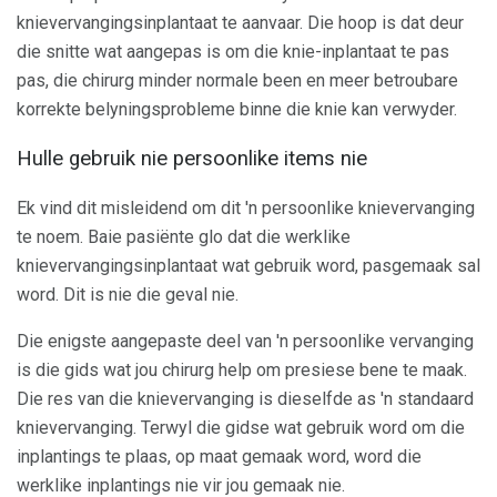
knievervangingsinplantaat te aanvaar. Die hoop is dat deur
die snitte wat aangepas is om die knie-inplantaat te pas
pas, die chirurg minder normale been en meer betroubare
korrekte belyningsprobleme binne die knie kan verwyder.
Hulle gebruik nie persoonlike items nie
Ek vind dit misleidend om dit 'n persoonlike knievervanging
te noem. Baie pasiënte glo dat die werklike
knievervangingsinplantaat wat gebruik word, pasgemaak sal
word. Dit is nie die geval nie.
Die enigste aangepaste deel van 'n persoonlike vervanging
is die gids wat jou chirurg help om presiese bene te maak.
Die res van die knievervanging is dieselfde as 'n standaard
knievervanging. Terwyl die gidse wat gebruik word om die
inplantings te plaas, op maat gemaak word, word die
werklike inplantings nie vir jou gemaak nie.