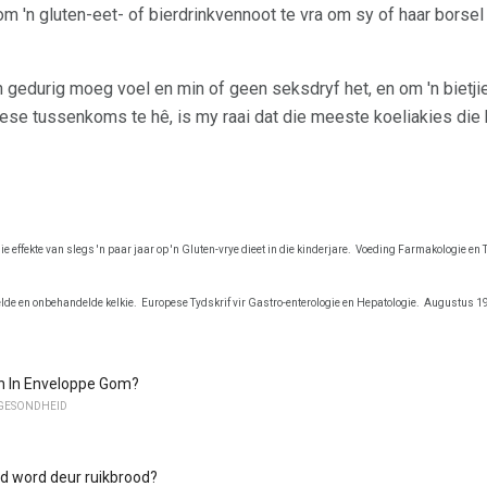
om 'n gluten-eet- of bierdrinkvennoot te vra om sy of haar borsel 
gedurig moeg voel en min of geen seksdryf het, en om 'n bietji
tiese tussenkoms te hê, is my raai dat die meeste koeliakies die
 effekte van slegs 'n paar jaar op 'n Gluten-vrye dieet in die kinderjare.
Voeding Farmakologie en T
lde en onbehandelde kelkie.
Europese Tydskrif vir Gastro-enterologie en Hepatologie.
Augustus 19
en In Enveloppe Gom?
 GESONDHEID
ind word deur ruikbrood?