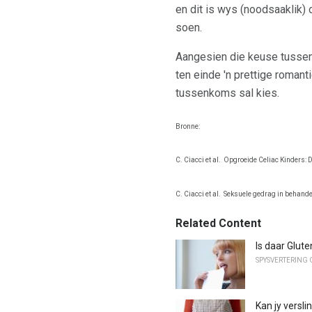
en dit is wys (noodsaaklik) 
soen.
Aangesien die keuse tussen 
ten einde 'n prettige roman
tussenkoms sal kies.
Bronne:
C. Ciacci et al.
Opgroeide Celiac Kinders: Die
C. Ciacci et al.
Seksuele gedrag in behande
Related Content
Is daar Glut
SPYSVERTERING
Kan jy versl