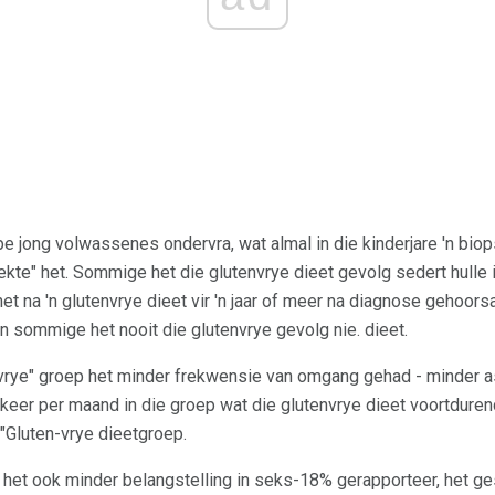
pe jong volwassenes ondervra, wat almal in die kinderjare 'n bio
ekte" het. Sommige het die glutenvrye dieet gevolg sedert hulle i
t na 'n glutenvrye dieet vir 'n jaar of meer na diagnose gehoor
en sommige het nooit die glutenvrye gevolg nie. dieet.
nvrye" groep het minder frekwensie van omgang gehad - minder a
eer per maand in die groep wat die glutenvrye dieet voortduren
"Gluten-vrye dieetgroep.
 het ook minder belangstelling in seks-18% gerapporteer, het ges