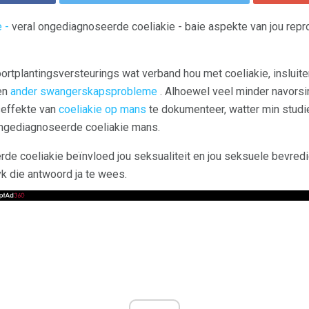
 -
veral ongediagnoseerde coeliakie - baie aspekte van jou rep
oortplantingsversteurings wat verband hou met coeliakie, insluit
en
ander swangerskapsprobleme
. Alhoewel veel minder navors
effekte van
coeliakie op mans
te dokumenteer, watter min studi
ongediagnoseerde coeliakie mans.
de coeliakie beïnvloed jou seksualiteit en jou seksuele bevred
yk die antwoord ja te wees.