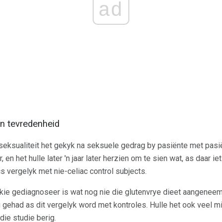
ad
en tevredenheid
 seksualiteit het gekyk na seksuele gedrag by pasiënte met pasië
en het hulle later 'n jaar later herzien om te sien wat, as daar ie
s vergelyk met nie-celiac control subjects.
kie gediagnoseer is wat nog nie die glutenvrye dieet aangeneem h
gehad as dit vergelyk word met kontroles. Hulle het ook veel m
die studie berig.