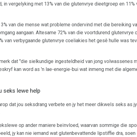
d, in vergelyking met 13% van die glutenvrye dieetgroep en 11% 
r 3% van die mense wat probleme ondervind met die bereiking 
omgang aangaan. Altesame 72% van die voortdurend glutenvrye c
9% van verbygaande glutenvrye coeliakies het gesê hulle was te
merk dat "die sielkundige ingesteldheid van jong volwassenes m
eskryf kan word as 'n lae-energie-bui wat inmeng met die alge
ou seks lewe help
arop dat jou seksdrang verbete en jy het meer dikwels seks as jy
.
u sekslewe op ander maniere beïnvloed, waarvan sommige die spo
eeld, jy kan nie iemand wat glutenbevattende lipstiffie dra, soen