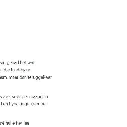
psie gehad het wat
n die kinderjare
saam, maar dan teruggekeer
s ses keer per maand, in
d en byna nege keer per
ê hulle het lae