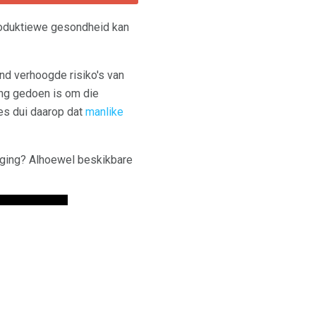
roduktiewe gesondheid kan
end verhoogde risiko's van
ing gedoen is om die
es dui daarop dat
manlike
iging? Alhoewel beskikbare