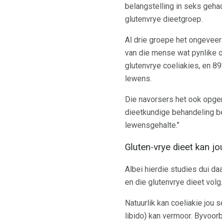
belangstelling in seks geha
glutenvrye dieetgroep.
Al drie groepe het ongevee
van die mense wat pynlike 
glutenvrye coeliakies, en 8
lewens.
Die navorsers het ook opge
dieetkundige behandeling b
lewensgehalte."
Gluten-vrye dieet kan j
Albei hierdie studies dui da
en die glutenvrye dieet volg
Natuurlik kan coeliakie jo
libido) kan vermoor. Byvoorb