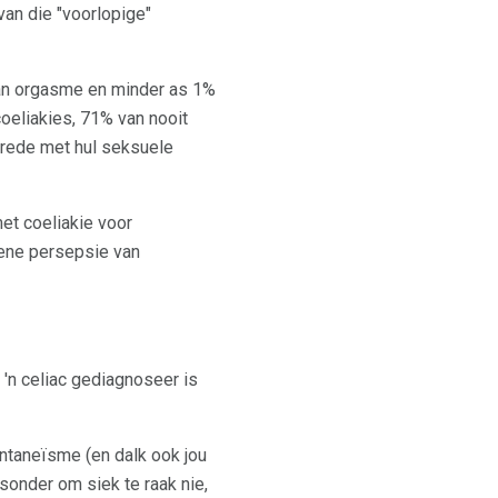
van die "voorlopige"
van orgasme en minder as 1%
oeliakies, 71% van nooit
vrede met hul seksuele
et coeliakie voor
mene persepsie van
 'n celiac gediagnoseer is
ntaneïsme (en dalk ook jou
 sonder om siek te raak nie,