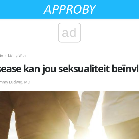
ad
ie
Living With
sease kan jou seksualiteit beïnv
Emmy Ludwig, MD