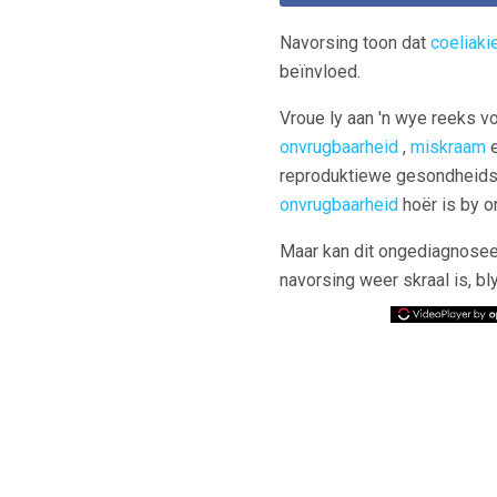
Navorsing toon dat
coeliakie
beïnvloed.
Vroue ly aan 'n wye reeks v
onvrugbaarheid
,
miskraam
reproduktiewe gesondheids
onvrugbaarheid
hoër is by 
Maar kan dit ongediagnoseer
navorsing weer skraal is, bl