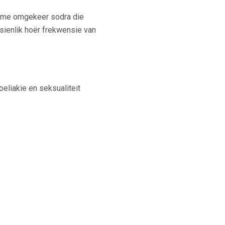
leme omgekeer sodra die
nsienlik hoër frekwensie van
eliakie en seksualiteit