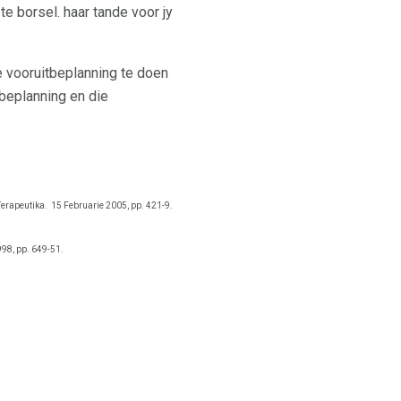
te borsel. haar tande voor jy
e vooruitbeplanning te doen
 beplanning en die
erapeutika.
15 Februarie 2005, pp. 421-9.
98, pp. 649-51.