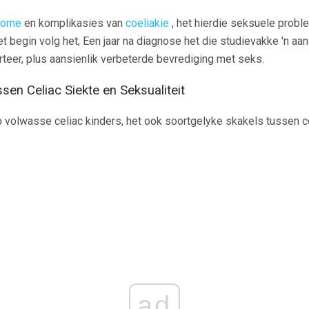
tome
en komplikasies van
coeliakie
, het hierdie seksuele prob
et begin volg het; Een jaar na diagnose het die studievakke 'n aa
rteer, plus aansienlik verbeterde bevrediging met seks.
sen Celiac Siekte en Seksualiteit
p volwasse celiac kinders, het ook soortgelyke skakels tussen co
ad