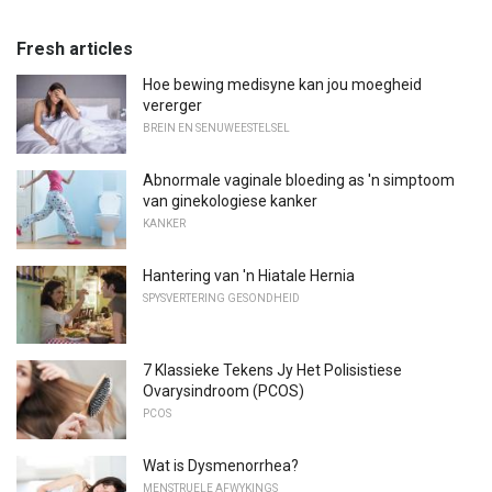
Fresh articles
Hoe bewing medisyne kan jou moegheid
vererger
BREIN EN SENUWEESTELSEL
Abnormale vaginale bloeding as 'n simptoom
van ginekologiese kanker
KANKER
Hantering van 'n Hiatale Hernia
SPYSVERTERING GESONDHEID
7 Klassieke Tekens Jy Het Polisistiese
Ovarysindroom (PCOS)
PCOS
Wat is Dysmenorrhea?
MENSTRUELE AFWYKINGS