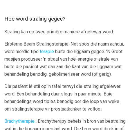
Hoe word straling gegee?
Straling kan op twee primêre maniere afgelewer word:
Eksterne Beam Stralingsterapie: Net soos die naam aandui,
word hierdie tipe
terapie
buite die liggaam gegee. 'N Groot
masjien produseer 'n straal van hoë-energie x-strale van
buite die pasiënt wat dan aan die kant van die liggaam wat
behandeling benodig, gekolimeriseer word (of gerig).
Die pasiënt lê stil op 'n tafel terwyl die straling afgelewer
word. Een behandeling duur slegs 'n paar minute. Baie
behandelings word tipies benodig oor die loop van weke
om stralingsterapie vir prostaatkanker te voltooi.
Brachytherapie
: Brachytherapy behels 'n bron van bestraling
wat in die liggaam ingeplant word. Die bron word direk in of