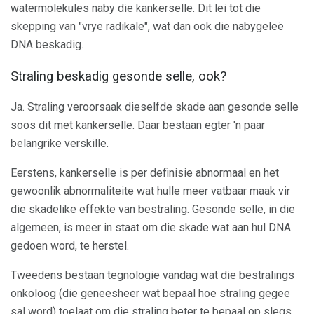
watermolekules naby die kankerselle. Dit lei tot die
skepping van "vrye radikale", wat dan ook die nabygeleë
DNA beskadig.
Straling beskadig gesonde selle, ook?
Ja. Straling veroorsaak dieselfde skade aan gesonde selle
soos dit met kankerselle. Daar bestaan ​​egter 'n paar
belangrike verskille.
Eerstens, kankerselle is per definisie abnormaal en het
gewoonlik abnormaliteite wat hulle meer vatbaar maak vir
die skadelike effekte van bestraling. Gesonde selle, in die
algemeen, is meer in staat om die skade wat aan hul DNA
gedoen word, te herstel.
Tweedens bestaan ​​tegnologie vandag wat die bestralings
onkoloog (die geneesheer wat bepaal hoe straling gegee
sal word) toelaat om die straling beter te bepaal op slegs