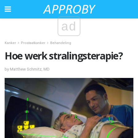
ad
Kanker
Prostaatkanker
Behandeling
Hoe werk stralingsterapie?
by Matthew Schmitz, MD