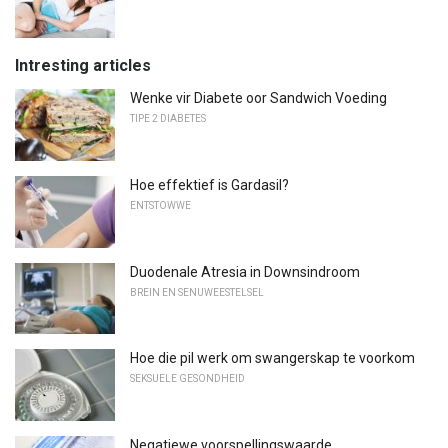
Intresting articles
Wenke vir Diabete oor Sandwich Voeding
TIPE 2 DIABETES
Hoe effektief is Gardasil?
ENTSTOWWE
Duodenale Atresia in Downsindroom
BREIN EN SENUWEESTELSEL
Hoe die pil werk om swangerskap te voorkom
SEKSUELE GESONDHEID
Negatiewe voorspellingswaarde