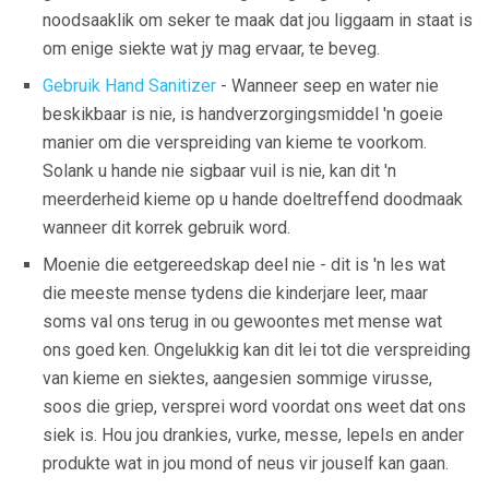
noodsaaklik om seker te maak dat jou liggaam in staat is
om enige siekte wat jy mag ervaar, te beveg.
Gebruik Hand Sanitizer
- Wanneer seep en water nie
beskikbaar is nie, is handverzorgingsmiddel 'n goeie
manier om die verspreiding van kieme te voorkom.
Solank u hande nie sigbaar vuil is nie, kan dit 'n
meerderheid kieme op u hande doeltreffend doodmaak
wanneer dit korrek gebruik word.
Moenie die eetgereedskap deel nie - dit is 'n les wat
die meeste mense tydens die kinderjare leer, maar
soms val ons terug in ou gewoontes met mense wat
ons goed ken. Ongelukkig kan dit lei tot die verspreiding
van kieme en siektes, aangesien sommige virusse,
soos die griep, versprei word voordat ons weet dat ons
siek is. Hou jou drankies, vurke, messe, lepels en ander
produkte wat in jou mond of neus vir jouself kan gaan.