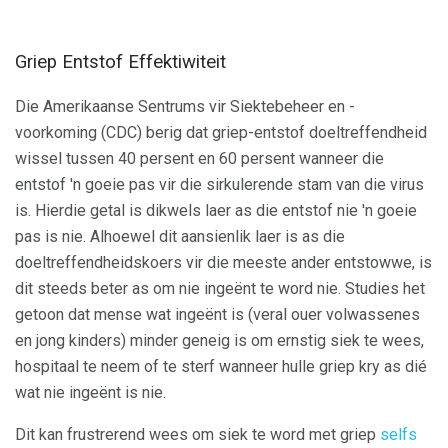
Griep Entstof Effektiwiteit
Die Amerikaanse Sentrums vir Siektebeheer en -
voorkoming (CDC) berig dat griep-entstof doeltreffendheid
wissel tussen 40 persent en 60 persent wanneer die
entstof 'n goeie pas vir die sirkulerende stam van die virus
is. Hierdie getal is dikwels laer as die entstof nie 'n goeie
pas is nie. Alhoewel dit aansienlik laer is as die
doeltreffendheidskoers vir die meeste ander entstowwe, is
dit steeds beter as om nie ingeënt te word nie. Studies het
getoon dat mense wat ingeënt is (veral ouer volwassenes
en jong kinders) minder geneig is om ernstig siek te wees,
hospitaal te neem of te sterf wanneer hulle griep kry as dié
wat nie ingeënt is nie.
Dit kan frustrerend wees om siek te word met griep
selfs