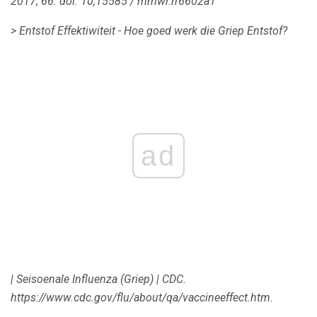
2017; 66.
doi: 10,15585 / mmwr.rr6602a1
> Entstof Effektiwiteit - Hoe goed werk die Griep Entstof?
ad
|
Seisoenale Influenza (Griep) |
CDC.
https://www.cdc.gov/flu/about/qa/vaccineeffect.htm.