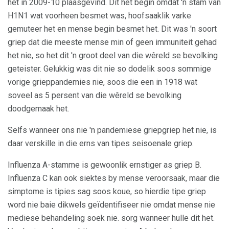
het in 2009-10 plaasgevind. Dit het begin omdat 'n stam van
H1N1 wat voorheen besmet was, hoofsaaklik varke
gemuteer het en mense begin besmet het. Dit was 'n soort
griep dat die meeste mense min of geen immuniteit gehad
het nie, so het dit 'n groot deel van die wêreld se bevolking
geteister. Gelukkig was dit nie so dodelik soos sommige
vorige grieppandemies nie, soos die een in 1918 wat
soveel as 5 persent van die wêreld se bevolking
doodgemaak het.
Selfs wanneer ons nie 'n pandemiese griepgriep het nie, is
daar verskille in die erns van tipes seisoenale griep.
Influenza A-stamme is gewoonlik ernstiger as griep B.
Influenza C kan ook siektes by mense veroorsaak, maar die
simptome is tipies sag soos koue, so hierdie tipe griep
word nie baie dikwels geïdentifiseer nie omdat mense nie
mediese behandeling soek nie. sorg wanneer hulle dit het.