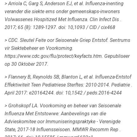
> Arriola C, Garg S, Anderson EJ, et al.
Influenza-inenting
verander die siekte erns onder gemeenskaps-inwoners
Volwassenes Hospitized Met Influenza.
Clin Infect Dis
.
2017; 65 (8): 1289-1297.
doi: 10,1093 / CID / cix468
> CDC.
Sleutel Feite oor Seisoenale Griep Entstof.
Sentrums
vir Siektebeheer en Voorkoming.
https://www.cdc.gov/flu/protect/keyfacts.htm.
Gepubliseer
op 30 Oktober 2017.
> Flannery B, Reynolds SB, Blanton L, et al.
Influenza-Entstof
Effektiwiteit Teen Pediatriese Sterftes: 2010-2014.
Pediatrie
.
April 2017: e20164244.
doi: 10,1542 / peds.2016-4244
> Grohskopf LA.
Voorkoming en beheer van Seisoenale
Influenza Met Entstowwe: Aanbevelings van die
Advieskomitee oor Immuniseringspraktyke - Verenigde
State, 2017-18 Influensseisoen.
MMWR Recomm Rep
.