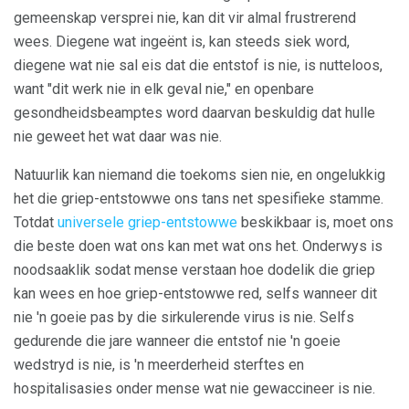
gemeenskap versprei nie, kan dit vir almal frustrerend
wees. Diegene wat ingeënt is, kan steeds siek word,
diegene wat nie sal eis dat die entstof is nie, is nutteloos,
want "dit werk nie in elk geval nie," en openbare
gesondheidsbeamptes word daarvan beskuldig dat hulle
nie geweet het wat daar was nie.
Natuurlik kan niemand die toekoms sien nie, en ongelukkig
het die griep-entstowwe ons tans net spesifieke stamme.
Totdat
universele griep-entstowwe
beskikbaar is, moet ons
die beste doen wat ons kan met wat ons het. Onderwys is
noodsaaklik sodat mense verstaan ​​hoe dodelik die griep
kan wees en hoe griep-entstowwe red, selfs wanneer dit
nie 'n goeie pas by die sirkulerende virus is nie. Selfs
gedurende die jare wanneer die entstof nie 'n goeie
wedstryd is nie, is 'n meerderheid sterftes en
hospitalisasies onder mense wat nie gewaccineer is nie.