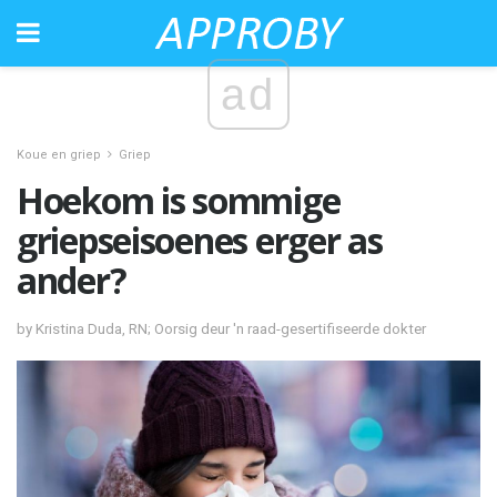
ad
Koue en griep
Griep
Hoekom is sommige
griepseisoenes erger as
ander?
by Kristina Duda, RN; Oorsig deur 'n raad-gesertifiseerde dokter