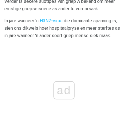
Verder is sekere subtipes van griep A bekend om meer
ernstige griepseisoene as ander te veroorsaak.
In jare wanneer 'n
H3N2-virus
die dominante spanning is,
sien ons dikwels hoër hospitaalpryse en meer sterftes as
in jare wanneer 'n ander soort griep mense siek maak.
ad