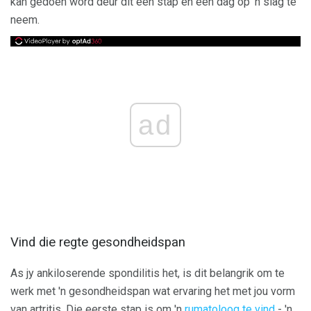
kan gedoen word deur dit een stap en een dag op 'n slag te
neem.
ad
Vind die regte gesondheidspan
As jy ankiloserende spondilitis het, is dit belangrik om te
werk met 'n gesondheidspan wat ervaring het met jou vorm
van artritis. Die eerste stap is om 'n
rumatoloog te vind
- 'n