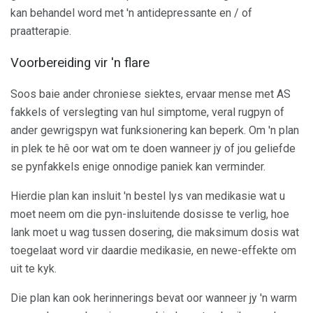
kan behandel word met 'n antidepressante en / of
praatterapie.
Voorbereiding vir 'n flare
Soos baie ander chroniese siektes, ervaar mense met AS
fakkels of verslegting van hul simptome, veral rugpyn of
ander gewrigspyn wat funksionering kan beperk. Om 'n plan
in plek te hê oor wat om te doen wanneer jy of jou geliefde
se pynfakkels enige onnodige paniek kan verminder.
Hierdie plan kan insluit 'n bestel lys van medikasie wat u
moet neem om die pyn-insluitende dosisse te verlig, hoe
lank moet u wag tussen dosering, die maksimum dosis wat
toegelaat word vir daardie medikasie, en newe-effekte om
uit te kyk.
Die plan kan ook herinnerings bevat oor wanneer jy 'n warm