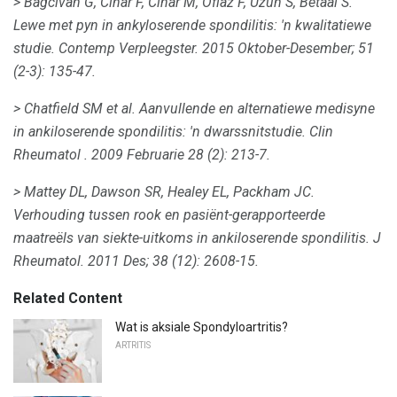
> Bagcivan G, Cinar F, Cinar M, Oflaz F, Uzun S, Betaal S.
Lewe met pyn in ankyloserende spondilitis: 'n kwalitatiewe
studie.
Contemp Verpleegster.
2015 Oktober-Desember; 51
(2-3): 135-47.
> Chatfield SM et al.
Aanvullende en alternatiewe medisyne
in ankiloserende spondilitis: 'n dwarssnitstudie.
Clin
Rheumatol
.
2009 Februarie 28 (2): 213-7.
> Mattey DL, Dawson SR, Healey EL, Packham JC.
Verhouding tussen rook en pasiënt-gerapporteerde
maatreëls van siekte-uitkoms in ankiloserende spondilitis.
J
Rheumatol.
2011 Des; 38 (12): 2608-15.
Related Content
Wat is aksiale Spondyloartritis?
ARTRITIS