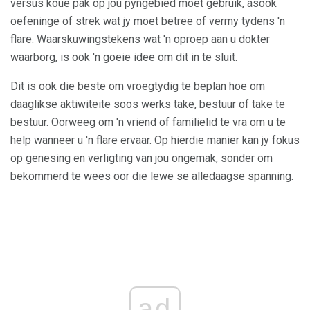
versus koue pak op jou pyngebied moet gebruik, asook
oefeninge of strek wat jy moet betree of vermy tydens 'n
flare. Waarskuwingstekens wat 'n oproep aan u dokter
waarborg, is ook 'n goeie idee om dit in te sluit.
Dit is ook die beste om vroegtydig te beplan hoe om
daaglikse aktiwiteite soos werks take, bestuur of take te
bestuur. Oorweeg om 'n vriend of familielid te vra om u te
help wanneer u 'n flare ervaar. Op hierdie manier kan jy fokus
op genesing en verligting van jou ongemak, sonder om
bekommerd te wees oor die lewe se alledaagse spanning.
ad