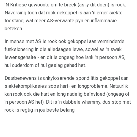
'N Kritiese gewoonte om te breek (as jy dit doen) is rook.
Navorsing toon dat rook gekoppel is aan 'n erger siekte
toestand, wat meer AS-verwante pyn en inflammasie
beteken.
In mense met AS is rook ook gekoppel aan verminderde
funksionering in die alledaagse lewe, sowel as 'n swak
lewensgehalte - en dit is ongeag hoe lank 'n persoon AS,
hul ouderdom of hul geslag gehad het.
Daarbenewens is ankyloserende spondilitis gekoppel aan
siektekomplikasies soos hart- en longprobleme. Natuurlik
kan rook ook die hart en long nadelig beïnvloed (ongeag of
'n persoon AS het). Dit is 'n dubbele whammy, dus stop met
rook is regtig in jou beste belang.