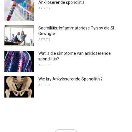
Ankiloserende spondilitis
ARTRITIS
Sacroiliitis: Inflammatoriese Pyn by die SI
Gewrigte
ARTRITIS
Wat is die simptome van ankiloserende
spondilitis?
ARTRITIS
Wie kry Ankyloserende Spondilitis?
ARTRITIS