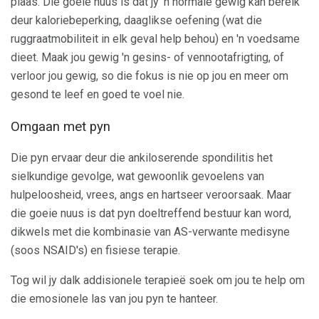
plaas. Die goeie nuus is dat jy 'n normale gewig kan bereik
deur kaloriebeperking, daaglikse oefening (wat die
ruggraatmobiliteit in elk geval help behou) en 'n voedsame
dieet. Maak jou gewig 'n gesins- of vennootafrigting, of
verloor jou gewig, so die fokus is nie op jou en meer om
gesond te leef en goed te voel nie.
Omgaan met pyn
Die pyn ervaar deur die ankiloserende spondilitis het
sielkundige gevolge, wat gewoonlik gevoelens van
hulpeloosheid, vrees, angs en hartseer veroorsaak. Maar
die goeie nuus is dat pyn doeltreffend bestuur kan word,
dikwels met die kombinasie van AS-verwante medisyne
(soos NSAID's) en fisiese terapie.
Tog wil jy dalk addisionele terapieë soek om jou te help om
die emosionele las van jou pyn te hanteer.