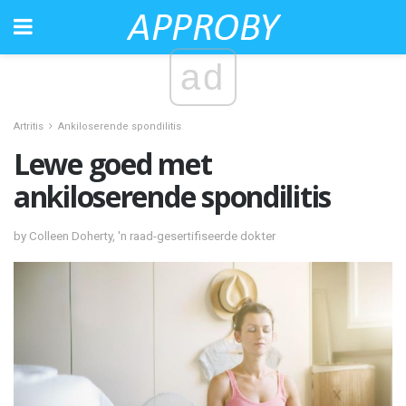
ad
Artritis
Ankiloserende spondilitis
Lewe goed met
ankiloserende spondilitis
by Colleen Doherty, 'n raad-gesertifiseerde dokter