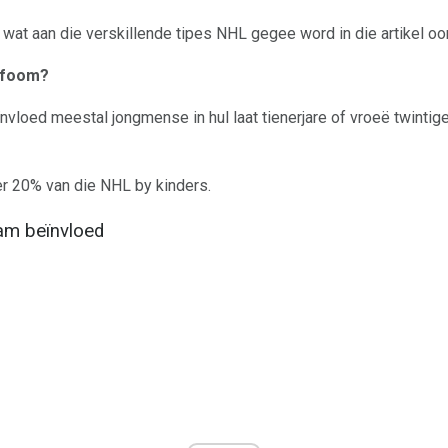
wat aan die verskillende tipes NHL gegee word in die artikel oo
imfoom?
vloed meestal jongmense in hul laat tienerjare of vroeë twintige
r 20% van die NHL by kinders.
aam beïnvloed