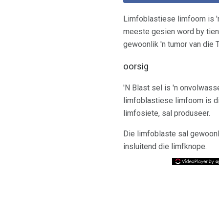
Limfoblastiese limfoom is 
meeste gesien word by tiene
gewoonlik 'n tumor van die T
oorsig
'N Blast sel is 'n onvolwas
limfoblastiese limfoom is d
limfosiete, sal produseer.
Die limfoblaste sal gewoonli
insluitend die limfknope.