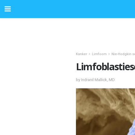
Kanker
Limfoom
Nie-Hodgkin 
Limfoblastie
by Indranil Mallick, MD