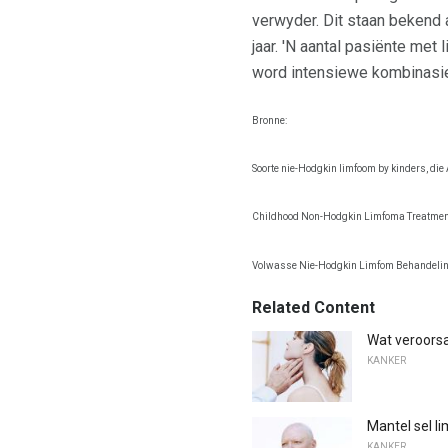
verwyder. Dit staan ​​beken
jaar. 'N aantal pasiënte me
word intensiewe kombinasie
Bronne:
Soorte nie-Hodgkin limfoom by kinders, di
Childhood Non-Hodgkin Limfoma Treatment-
Volwasse Nie-Hodgkin Limfom Behandelin
Related Content
Wat veroors
KANKER
Mantel sel l
KANKER