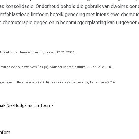
d as konsolidasie. Onderhoud behels die gebruik van dwelms oor 
t limfoblastiese limfoom bereik genesing met intensiewe chemo
 chemoterapie gegee en 'n beenmurgoorplanting kan uitgevoer 
e Amerikaanse Kankervereniging, hersien 01/27/2016.
vir gesondheidswerkers (PDQ®), National Cancer Institute, 26 Januarie 2016.
g-vir gesondheidswerkers (PDQ®).
Nasionale Kanker Insitute, 15 Januarie 2016.
aak Nie-Hodgkin's Limfoom?
imfom