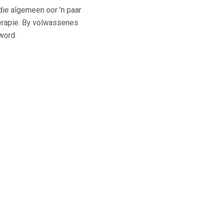
die algemeen oor 'n paar
terapie. By volwassenes
word.