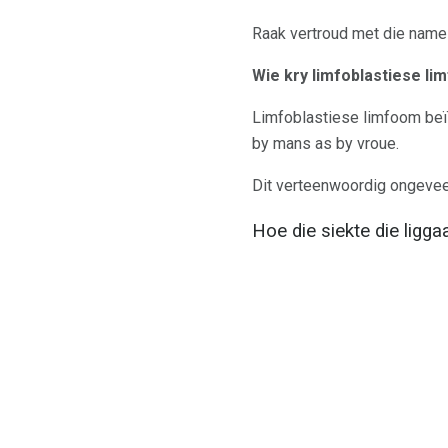
Raak vertroud met die name 
Wie kry limfoblastiese l
Limfoblastiese limfoom beïn
by mans as by vroue.
Dit verteenwoordig ongevee
Hoe die siekte die ligg