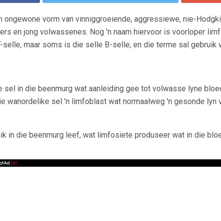
'n ongewone vorm van vinniggroeiende, aggressiewe, nie-Hodgki
rs en jong volwassenes. Nog 'n naam hiervoor is voorloper limf
-selle, maar soms is die selle B-selle, en die terme sal gebruik
se sel in die beenmurg wat aanleiding gee tot volwasse lyne bloe
ie wanordelike sel 'n limfoblast wat normaalweg 'n gesonde lyn 
k in die beenmurg leef, wat limfosiete produseer wat in die bloe