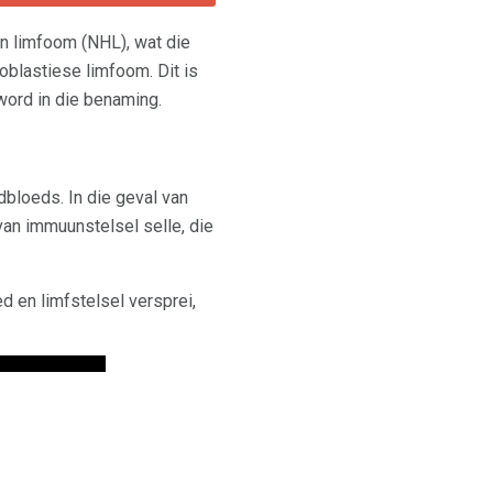
n limfoom (NHL), wat die
oblastiese limfoom. Dit is
 word in die benaming.
dbloeds. In die geval van
van immuunstelsel selle, die
d en limfstelsel versprei,