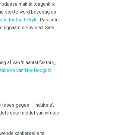
 nodusse maklik toeganklik
Die siekte word bevestig as
ale toetse te kyk
. Pasiënte
ie liggaam beïnvloed. Sien
g af van 'n aantal faktore,
faktore van Nie-Hodgkin
 fases gegee - 'induksie',
dels deur middel van infusie
ywende kankerselle te