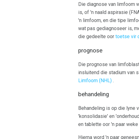
Die diagnose van limfoom 
is, of 'n naald aspirasie (F
'n limfoom, en die tipe lim
wat pas gediagnoseer is, mo
die gedeelte oor
toetse vir
prognose
Die prognose van limfoblasti
insluitend die stadium van s
Limfoom (NHL)
.
behandeling
Behandeling is op die lyne 
'konsolidasie' en 'onderhoud
en tablette oor 'n paar weke 
Hierna word 'n paar genees