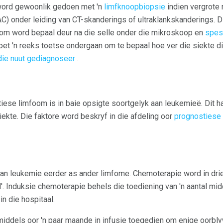
word gewoonlik gedoen met 'n
limfknoopbiopsie
indien vergrote
NAC) onder leiding van CT-skanderings of ultraklankskanderings. 
foom word bepaal deur na die selle onder die mikroskoop en
spesi
et 'n reeks toetse ondergaan om te bepaal hoe ver die siekte d
 die nuut gediagnoseer
.
ese limfoom is in baie opsigte soortgelyk aan leukemieë. Dit han
iekte. Die faktore word beskryf in die afdeling oor
prognostiese 
van leukemie eerder as ander limfome. Chemoterapie word in drie
'. Induksie chemoterapie behels die toediening van 'n aantal mid
in die hospitaal.
middels oor 'n paar maande in infusie toegedien om enige oorbl