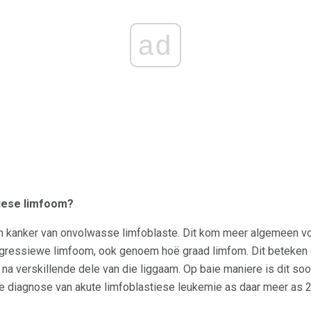
ad
iese limfoom?
n kanker van onvolwasse limfoblaste. Dit kom meer algemeen vo
 aggressiewe limfoom, ook genoem hoë graad limfom. Dit beteken 
i na verskillende dele van die liggaam. Op baie maniere is dit soo
 die diagnose van akute limfoblastiese leukemie as daar meer as 