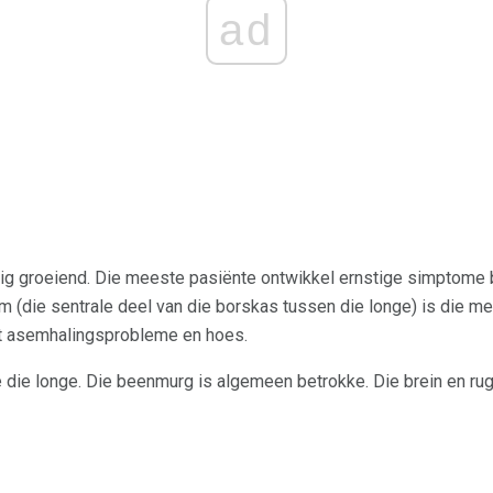
ad
nig groeiend. Die meeste pasiënte ontwikkel ernstige simptome b
m (die sentrale deel van die borskas tussen die longe) is die mees
ot asemhalingsprobleme en hoes.
die longe. Die beenmurg is algemeen betrokke. Die brein en rugm