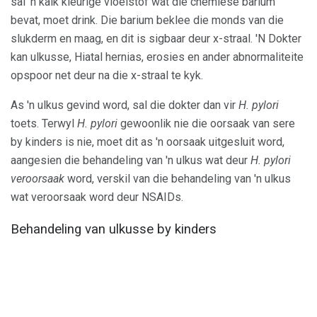
sal 'n kalk kleurige vloeistof wat die chemiese barium
bevat, moet drink. Die barium beklee die monds van die
slukderm en maag, en dit is sigbaar deur x-straal. 'N Dokter
kan ulkusse, Hiatal hernias, erosies en ander abnormaliteite
opspoor net deur na die x-straal te kyk.
As 'n ulkus gevind word, sal die dokter dan vir
H. pylori
toets. Terwyl
H. pylori
gewoonlik nie die oorsaak van sere
by kinders is nie, moet dit as 'n oorsaak uitgesluit word,
aangesien die behandeling van 'n ulkus wat deur
H. pylori
veroorsaak
word, verskil van die behandeling van 'n ulkus
wat veroorsaak word deur NSAIDs.
Behandeling van ulkusse by kinders