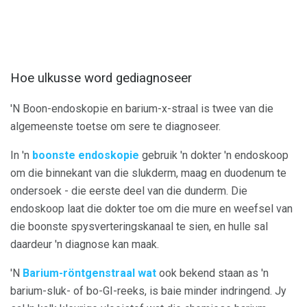
Hoe ulkusse word gediagnoseer
'N Boon-endoskopie en barium-x-straal is twee van die
algemeenste toetse om sere te diagnoseer.
In 'n
boonste endoskopie
gebruik 'n dokter 'n endoskoop
om die binnekant van die slukderm, maag en duodenum te
ondersoek - die eerste deel van die dunderm. Die
endoskoop laat die dokter toe om die mure en weefsel van
die boonste spysverteringskanaal te sien, en hulle sal
daardeur 'n diagnose kan maak.
'N
Barium-röntgenstraal wat
ook bekend staan ​​as 'n
barium-sluk- of bo-GI-reeks, is baie minder indringend. Jy