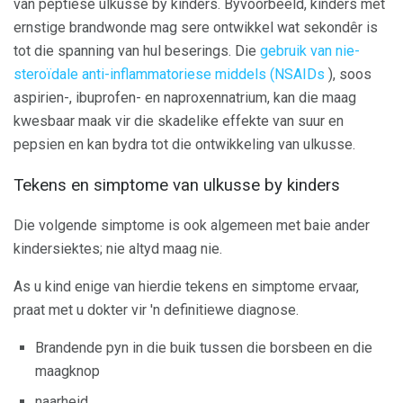
van peptiese ulkusse by kinders. Byvoorbeeld, kinders met
ernstige brandwonde mag sere ontwikkel wat sekondêr is
tot die spanning van hul beserings. Die
gebruik van nie-
steroïdale anti-inflammatoriese middels (NSAIDs
), soos
aspirien-, ibuprofen- en naproxennatrium, kan die maag
kwesbaar maak vir die skadelike effekte van suur en
pepsien en kan bydra tot die ontwikkeling van ulkusse.
Tekens en simptome van ulkusse by kinders
Die volgende simptome is ook algemeen met baie ander
kindersiektes; nie altyd maag nie.
As u kind enige van hierdie tekens en simptome ervaar,
praat met u dokter vir 'n definitiewe diagnose.
Brandende pyn in die buik tussen die borsbeen en die
maagknop
naarheid