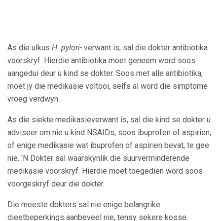
As die ulkus
H. pylori-
verwant is, sal die dokter antibiotika
voorskryf. Hierdie antibiotika moet geneem word soos
aangedui deur u kind se dokter. Soos met alle antibiotika,
moet jy die medikasie voltooi, selfs al word die simptome
vroeg verdwyn.
As die siekte medikasieverwant is, sal die kind se dokter u
adviseer om nie u kind NSAIDs, soos ibuprofen of aspirien,
of enige medikasie wat ibuprofen of aspirien bevat, te gee
nie. 'N Dokter sal waarskynlik die suurverminderende
medikasie voorskryf. Hierdie moet toegedien word soos
voorgeskryf deur die dokter.
Die meeste dokters sal nie enige belangrike
dieetbeperkings aanbeveel nie, tensy sekere kosse