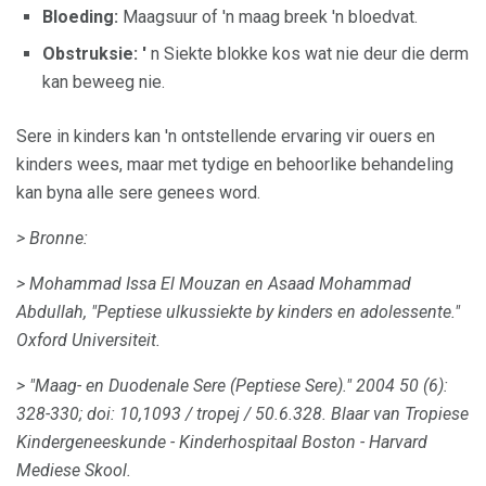
Bloeding:
Maagsuur of 'n maag breek 'n bloedvat.
Obstruksie: '
n Siekte blokke kos wat nie deur die derm
kan beweeg nie.
Sere in kinders kan 'n ontstellende ervaring vir ouers en
kinders wees, maar met tydige en behoorlike behandeling
kan byna alle sere genees word.
> Bronne:
> Mohammad Issa El Mouzan en Asaad Mohammad
Abdullah, "Peptiese ulkussiekte by kinders en adolessente."
Oxford Universiteit.
> "Maag- en Duodenale Sere (Peptiese Sere)."
2004 50 (6):
328-330;
doi: 10,1093 / tropej / 50.6.328.
Blaar van Tropiese
Kindergeneeskunde - Kinderhospitaal Boston - Harvard
Mediese Skool.