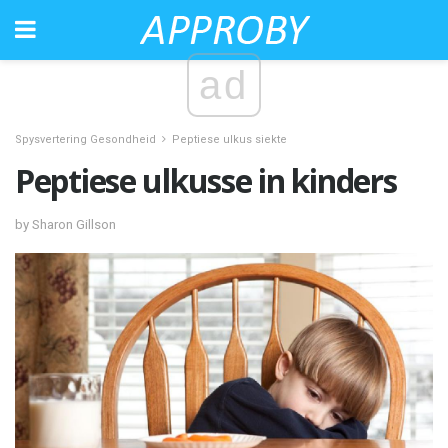
ad
Spysvertering Gesondheid
Peptiese ulkus siekte
Peptiese ulkusse in kinders
by Sharon Gillson