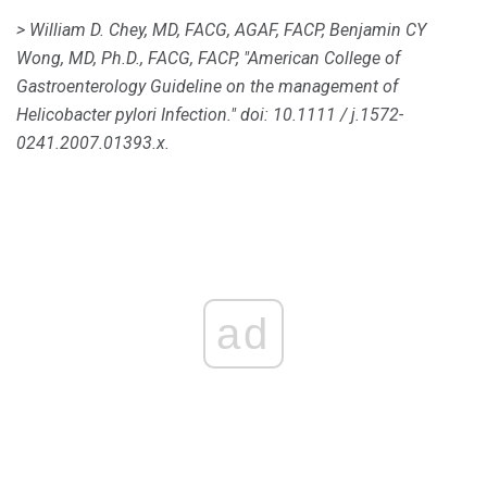
> William D. Chey, MD, FACG, AGAF, FACP, Benjamin CY
Wong, MD, Ph.D., FACG, FACP, "American College of
Gastroenterology Guideline on the management of
Helicobacter pylori Infection."
doi: 10.1111 / j.1572-
0241.2007.01393.x.
ad