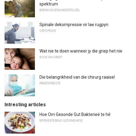
spektrum
BREIN EN SENUWEESTELSEL
Spinale dekompressie vir lae rugpyn
ORTOPEDIE
Wat nie te doen wanneer jy die griep het nie
KOUE EN GRIEP
Die belangrikheid van die chirurg raaisel
PASIËNTREGTE
Intresting articles
Hoe Om Gesonde Gut Bakterieë te hê
SPYSVERTERING GESONDHEID