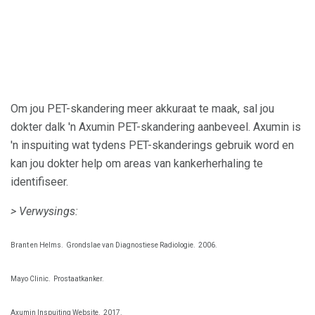
Om jou PET-skandering meer akkuraat te maak, sal jou
dokter dalk 'n Axumin PET-skandering aanbeveel. Axumin is
'n inspuiting wat tydens PET-skanderings gebruik word en
kan jou dokter help om areas van kankerherhaling te
identifiseer.
> Verwysings:
Brant en Helms.
Grondslae van Diagnostiese Radiologie.
2006.
Mayo Clinic.
Prostaatkanker.
Axumin Inspuiting Website.
2017.