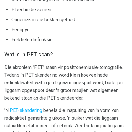
Bloed in die semen
Ongemak in die bekken gebied
Beenpyn
Erektiele disfunksie
Wat is 'n PET scan?
Die akroniem "PET" staan ​​vir positronemissie-tomografie.
Tydens 'n PET-skandering word klein hoeveelhede
radioaktiwiteit wat in jou liggaam ingespuit word, buite jou
liggaam opgespoor deur 'n groot masjien wat algemeen
bekend staan ​​as die PET-skandeerder.
'N
PET-skandering
behels die inspuiting van 'n vorm van
radioaktief gemerkte glukose, 'n suiker wat die liggaam
natuurlik metaboliseer of gebruik. Weefsels in jou liggaam