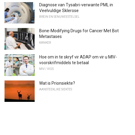
Diagnose van Tysabri-verwante PML in
Veelvuldige Sklerose
BREIN EN SENUWEESTELSEL
Bone-Modifying Drugs for Cancer Met Bot
Metastases
KANKER
Hoe om in te skryf vir ADAP om vir u MIV-
voorskrifmiddels te betaal
MIV / VIGS
Wat is Prionsiekte?
AANSTEEKLIKE SIEKTES