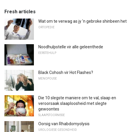
Fresh articles
Wat om te verwag as jy 'n gebroke shinbeen het
ORTOPEDIE
Noodhulpstelle vir alle geleenthede
EERSTEHULP
Black Cohosh vir Hot Flashes?
MENOPOUSE
Die 10 slegste maniere om te val, slaap en
veroorsaak slaaploosheid met slegte
gewoontes
SLAAPSTOORNISSE
Oorsig van Rhabdomyolysis
UROLOGIESE GESONDHEID