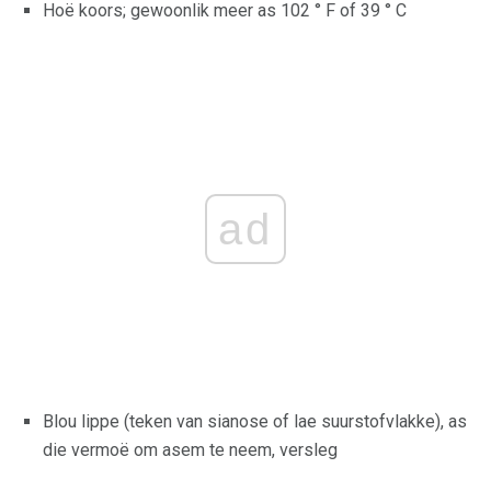
Hoë koors; gewoonlik meer as 102 ° F of 39 ° C
ad
Blou lippe (teken van sianose of lae suurstofvlakke), as
die vermoë om asem te neem, versleg