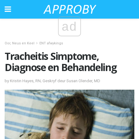
ad
Oor, Neus en Keel
ENT afwykings
Tracheitis Simptome,
Diagnose en Behandeling
by Kristin Hayes, RN; Geskryf deur Susan Olender, MD