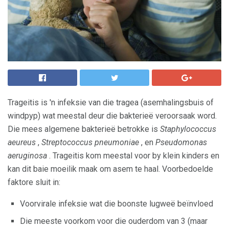
Trageitis is 'n infeksie van die tragea (asemhalingsbuis of
windpyp) wat meestal deur die bakterieë veroorsaak word.
Die mees algemene bakterieë betrokke is
Staphylococcus
aeureus
,
Streptococcus pneumoniae
, en
Pseudomonas
aeruginosa
. Trageitis kom meestal voor by klein kinders en
kan dit baie moeilik maak om asem te haal. Voorbedoelde
faktore sluit in:
Voorvirale infeksie wat die boonste lugweë beïnvloed
Die meeste voorkom voor die ouderdom van 3 (maar