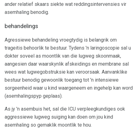
ander relatief skaars siekte wat reddingsintervensies vir
asemhaling benodig.
behandelings
Agressiewe behandeling vroegtydig is belangrik om
trageitis behoorlik te bestuur. Tydens 'n laringoscopie sal u
dokter soveel as moontlik van die lugweg skoonmaak,
aangesien daar waarskynlik afskeidings en membrane sal
wees wat lugwegobstruksie kan veroorsaak. Aanvanklike
bestuur benodig gewoonlik toegang tot 'n intensiewe
sorgeenheid waar u kind waargeneem en ingehelp kan word
(asemhalingspyp geplaas).
As jy 'n asembuis het, sal die ICU verpleegkundiges ook
aggressiewe lugweg suiging kan doen om jou kind
asemhaling so gemaklik moontlik te hou.