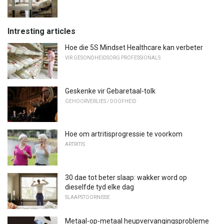
Intresting articles
Hoe die 5S Mindset Healthcare kan verbeter
VIR GESONDHEIDSORG PROFESSIONALS
Geskenke vir Gebaretaal-tolk
GEHOORVERLIES / DOOFHEID
Hoe om artritisprogressie te voorkom
ARTRITIS
30 dae tot beter slaap: wakker word op
dieselfde tyd elke dag
SLAAPSTOORNISSE
Metaal-op-metaal heupvervangingsprobleme