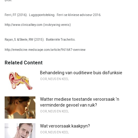
Bron:
Ferri, FF (2016).
Lugpypontsteking.
Ferri se kliniese adviseur 2016.
http://www.clinicalkey.com (inskrywing vereis)
Rajan, S. & Steele, RW (2015).
Bakteriële Tracheitis.
http://emedicine.medscape.com/article/961647-overview
Related Content
Behandeling van ouditiewe buis disfunksie
OOR, NEUS EN KEEL
Watter mediese toestande veroorsaak 'n
verminderde gevoel van ruik?
OOR, NEUS EN KEEL
Wat veroorsaak kaakpyn?
OOR, NEUS EN KEEL