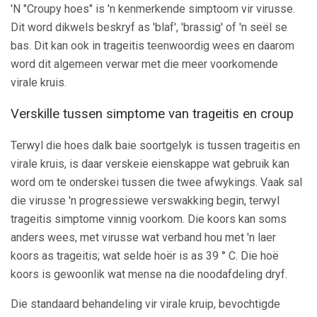
'N "Croupy hoes" is 'n kenmerkende simptoom vir virusse.
Dit word dikwels beskryf as 'blaf', 'brassig' of 'n seël se
bas. Dit kan ook in trageitis teenwoordig wees en daarom
word dit algemeen verwar met die meer voorkomende
virale kruis.
Verskille tussen simptome van trageitis en croup
Terwyl die hoes dalk baie soortgelyk is tussen trageitis en
virale kruis, is daar verskeie eienskappe wat gebruik kan
word om te onderskei tussen die twee afwykings. Vaak sal
die virusse 'n progressiewe verswakking begin, terwyl
trageitis simptome vinnig voorkom. Die koors kan soms
anders wees, met virusse wat verband hou met 'n laer
koors as trageitis; wat selde hoër is as 39 ° C. Die hoë
koors is gewoonlik wat mense na die noodafdeling dryf.
Die standaard behandeling vir virale kruip, bevochtigde