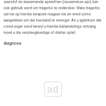
suurstof en inasemende epinefrien (rassemiese epi), kan
ook gebruik word om trageitis te onderskei. Ware trageitis
sal nie op hierdie terapieë reageer nie en word soms
aangeteken om die toestand te vererger. As u agterkom dat
u kind erger word terwyl u hierdie behandelings ontvang,
moet u die verpleegkundige of dokter oplet.
diagnose
ad