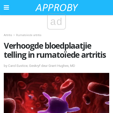
ad
Artritis
Rumatoïede artritis
Verhoogde bloedplaatjie
telling in rumatoïede artritis
by Carol Eustice; Geskryf deur Grant Hughes, MD