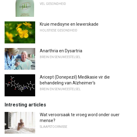
VEL GESONDHEID
Kruie medisyne en lewerskade
HOLISTIESE GESONDHEID
Anarthria en Dysartria
BREIN EN SENUWEESTELSEL
Aricept (Donepezil) Medikasie vir die
behandeling van Alzheimer's
BREIN EN SENUWEESTELSEL
Intresting articles
Wat veroorsaak te vroeg word onder ouer
mense?
SLAAPSTOORNISSE