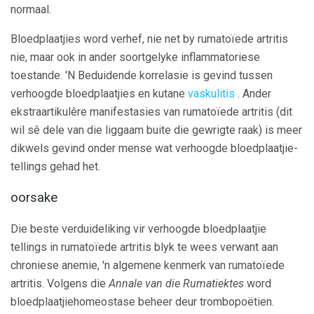
normaal.
Bloedplaatjies word verhef, nie net by rumatoïede artritis
nie, maar ook in ander soortgelyke inflammatoriese
toestande. 'N Beduidende korrelasie is gevind tussen
verhoogde bloedplaatjies en kutane
vaskulitis
. Ander
ekstraartikulêre manifestasies van rumatoïede artritis (dit
wil sê dele van die liggaam buite die gewrigte raak) is meer
dikwels gevind onder mense wat verhoogde bloedplaatjie-
tellings gehad het.
oorsake
Die beste verduideliking vir verhoogde bloedplaatjie
tellings in rumatoïede artritis blyk te wees verwant aan
chroniese anemie, 'n algemene kenmerk van rumatoïede
artritis. Volgens die
Annale van die Rumatiektes
word
bloedplaatjiehomeostase beheer deur trombopoëtien.