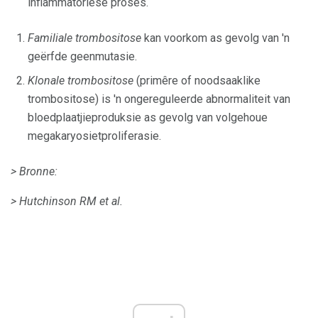
inflammatoriese proses.
Familiale trombositose
kan voorkom as gevolg van 'n
geërfde geenmutasie.
Klonale trombositose
(primêre of noodsaaklike
trombositose) is 'n ongereguleerde abnormaliteit van
bloedplaatjieproduksie as gevolg van volgehoue ​​
megakaryosietproliferasie.
> Bronne:
> Hutchinson RM et al.