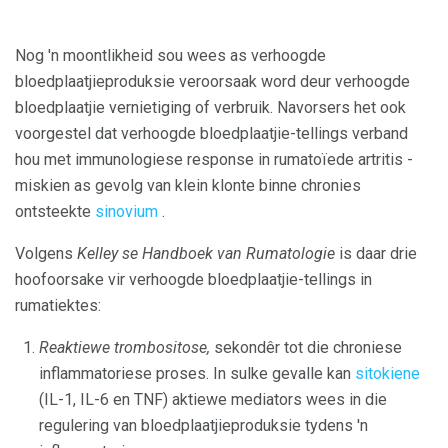
Nog 'n moontlikheid sou wees as verhoogde
bloedplaatjieproduksie veroorsaak word deur verhoogde
bloedplaatjie vernietiging of verbruik. Navorsers het ook
voorgestel dat verhoogde bloedplaatjie-tellings verband
hou met immunologiese response in rumatoïede artritis -
miskien as gevolg van klein klonte binne chronies
ontsteekte
sinovium
.
Volgens
Kelley se Handboek van Rumatologie
is daar drie
hoofoorsake vir verhoogde bloedplaatjie-tellings in
rumatiektes:
Reaktiewe trombositose,
sekondêr tot die chroniese
inflammatoriese proses. In sulke gevalle kan
sitokiene
(IL-1, IL-6 en TNF) aktiewe mediators wees in die
regulering van bloedplaatjieproduksie tydens 'n