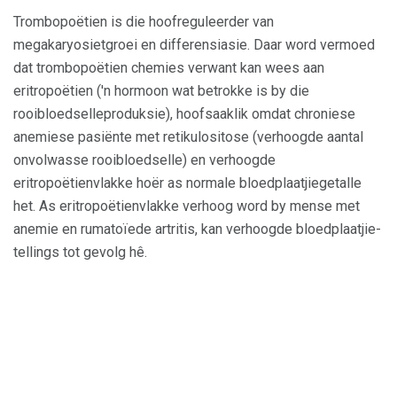
Trombopoëtien is die hoofreguleerder van
megakaryosietgroei en differensiasie. Daar word vermoed
dat trombopoëtien chemies verwant kan wees aan
eritropoëtien ('n hormoon wat betrokke is by die
rooibloedselleproduksie), hoofsaaklik omdat chroniese
anemiese pasiënte met retikulositose (verhoogde aantal
onvolwasse rooibloedselle) en verhoogde
eritropoëtienvlakke hoër as normale bloedplaatjiegetalle
het. As eritropoëtienvlakke verhoog word by mense met
anemie en rumatoïede artritis, kan verhoogde bloedplaatjie-
tellings tot gevolg hê.