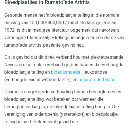
Bloedplaatjies in Rumatoïede Artritis
Gesonde mense het 'n bloedplaatjie telling in die normale
omvang van 150,000-400,000 / mm3. So lank gelede as
1972, is dit in mediese literatuur opgemerk dat navorsers
verhoogde bloedplaatjie-tellings in ongeveer een derde van
rumatoïede artritis-pasiënte gevind het.
Dit is gevind dat dit direk verband hou met siektetoestande.
Navorsers het ook 'n verband getoon tussen die verhoogde
bloedplaatjie telling en
bloedarmoede
, leukositose
(verhoogde aantal witbloedselle), en
rumatoïede faktor
.
Daar is 'n omgekeerde verhouding tussen hemoglobien en
bloedplaatjie telling, wat beteken dat wanneer die
hemoglobien laag is, die bloedplaatjie telling hoog is. Die
vereniging van sideropenia (ystertekort) en bloedplaatjie-
telling is nie betekenisvol gevind nie.