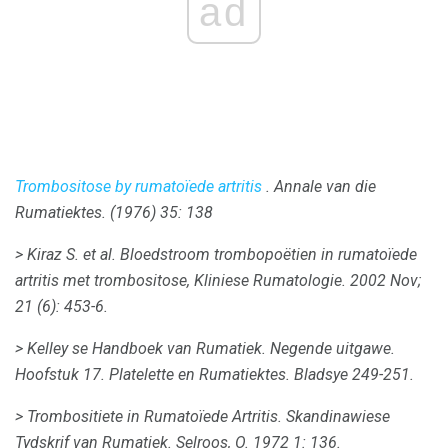
ad
Trombositose by rumatoïede artritis
.
Annale van die
Rumatiektes.
(1976) 35: 138
> Kiraz S. et al.
Bloedstroom trombopoëtien in rumatoïede
artritis met trombositose, Kliniese Rumatologie.
2002 Nov;
21 (6): 453-6.
> Kelley se Handboek van Rumatiek.
Negende uitgawe.
Hoofstuk 17. Platelette en Rumatiektes.
Bladsye 249-251.
> Trombositiete in Rumatoïede Artritis.
Skandinawiese
Tydskrif van Rumatiek.
Selroos, O. 1972 1: 136.