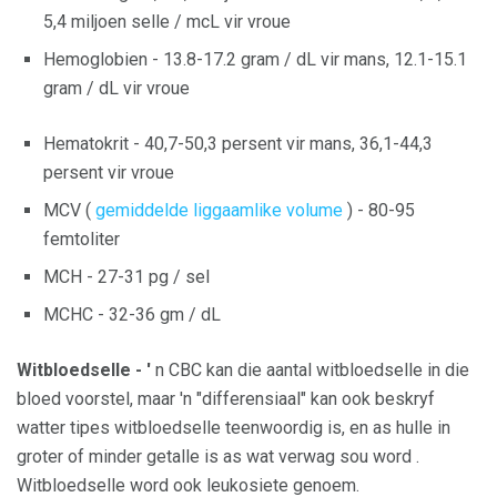
5,4 miljoen selle / mcL vir vroue
Hemoglobien - 13.8-17.2 gram / dL vir mans, 12.1-15.1
gram / dL vir vroue
Hematokrit - 40,7-50,3 persent vir mans, 36,1-44,3
persent vir vroue
MCV (
gemiddelde liggaamlike volume
) - 80-95
femtoliter
MCH - 27-31 pg / sel
MCHC - 32-36 gm / dL
Witbloedselle - '
n CBC kan die aantal witbloedselle in die
bloed voorstel, maar 'n "differensiaal" kan ook beskryf
watter tipes witbloedselle teenwoordig is, en as hulle in
groter of minder getalle is as wat verwag sou word .
Witbloedselle word ook leukosiete genoem.