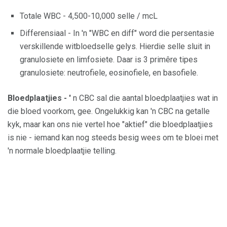
Totale WBC - 4,500-10,000 selle / mcL
Differensiaal - In 'n "WBC en diff" word die persentasie
verskillende witbloedselle gelys. Hierdie selle sluit in
granulosiete en limfosiete. Daar is 3 primêre tipes
granulosiete: neutrofiele, eosinofiele, en basofiele.
Bloedplaatjies - '
n CBC sal die aantal bloedplaatjies wat in
die bloed voorkom, gee. Ongelukkig kan 'n CBC na getalle
kyk, maar kan ons nie vertel hoe "aktief" die bloedplaatjies
is nie - iemand kan nog steeds besig wees om te bloei met
'n normale bloedplaatjie telling.