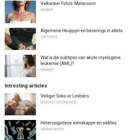
Velkanker Foto's: Melanoom
KANKER
Algemene Heuppyn en beserings in atlete
ORTOPEDIE
Wat is die subtipes van akute myelogene
leukemie (AML)?
KANKER
Intresting articles
Veiliger Seks vir Lesbiërs
SEKSUELE GESONDHEID
Heterosigotiese eienskappe en siektes
SKAARS SIEKTES