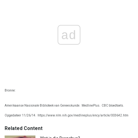
ad
Bronne:
Amerikaanse Nasionale Biblioteek van Geneeskunde.
MedlinePlus.
CBC bloedtoets.
Opgedateer 11/26/14.
https://www.nlm.nih.gov/medlineplus/ency/article/003642.htm
Related Content