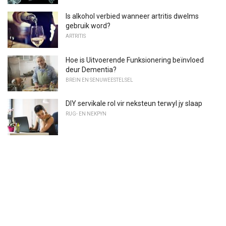
Is alkohol verbied wanneer artritis dwelms
gebruik word?
ARTRITIS
Hoe is Uitvoerende Funksionering beïnvloed
deur Dementia?
BREIN EN SENUWEESTELSEL
DIY servikale rol vir neksteun terwyl jy slaap
RUG- EN NEKPYN