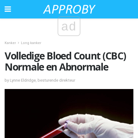
ad
Kanker
Long kanker
Volledige Bloed Count (CBC)
Normale en Abnormale
by Lynne Eldridge, besturende direkteur