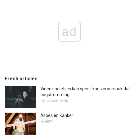
ad
Fresh articles
Video speletjies kan speel, kan veroorsaak dat
oogstremming
OOGGESONDHEID
Asbes en Kanker
KANKER