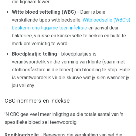
die liggaam lewer.
Witte bloed seltelling (WBC)
- Daar is baie
verskillende tipes witbloedselle.
Witbloedselle (WBC's)
beskerm ons liggame teen infeksie
en aanval deur
bakterieë, virusse en kankerselle te herken en hulle te
merk om vernietig te word.
Bloedplaatjie telling
- bloedplaatjies is
verantwoordelik vir die vorming van klonte (saam met
stollingsfaktore in die bloed) om bloeding te stop. Hulle
is verantwoordelik vir die skurwe wat jy sien wanneer jy
jou vel sny.
CBC-nommers en indekse
'N CBC gee veel meer inligting as die totale aantal van 'n
spesifieke bloed sel teenwoordig.
Rooibloedselle
- Benewens die verskaffing van net die