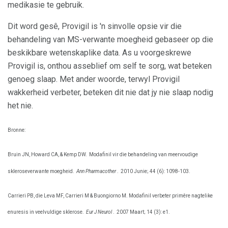
medikasie te gebruik.
Dit word gesê, Provigil is 'n sinvolle opsie vir die
behandeling van MS-verwante moegheid gebaseer op die
beskikbare wetenskaplike data. As u voorgeskrewe
Provigil is, onthou asseblief om self te sorg, wat beteken
genoeg slaap. Met ander woorde, terwyl Provigil
wakkerheid verbeter, beteken dit nie dat jy nie slaap nodig
het nie.
Bronne:
Bruin JN, Howard CA, & Kemp DW.
Modafinil vir die behandeling van meervoudige
skleroseverwante moegheid.
Ann Pharmacother
.
2010 Junie; 44 (6): 1098-103.
Carrieri PB, die Leva MF, Carrieri M & Buongiorno M. Modafinil verbeter primêre nagtelike
enuresis in veelvuldige sklerose.
Eur J Neurol
.
2007 Maart; 14 (3): e1.