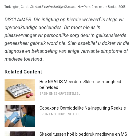
Turkington, Carol.
Die A tot Z van Veelvuldige Sklerose.
New York: Checkmark Books.
2005.
DISCLAIMER: Die inligting op hierdie webwerf is slegs vir
opvoedkundige doeleindes.
Dit moet nie as 'n
plaasvervanger vir persoonlike sorg deur 'n gelisensieerde
geneesheer gebruik word nie.
Sien asseblief u dokter vir die
diagnose en behandeling van enige verwante simptome of
mediese toestand
.
Related Content
Hoe NSAIDS Meerdere Sklerose-moegheid
beïnvloed
BREIN EN SENUWEESTELSEL
Copaxone Onmiddelike Na-Inspuiting Reaksie
BREIN EN SENUWEESTELSEL
Skakel tussen hoë bloeddruk medisyne en MS