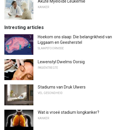
Akute Myeloïde Leukemie
KANKER
Intresting articles
Hoekom ons slaap: Die belangrikheid van
Liggaam en Geesherstel
SLAAPSTOORNISSE
Lewenstyl Dwelms Oorsig
PASIËNTREGTE
Stadiums van Druk Ulwers
VEL GESONDHEID
Wat is vroeë stadium longkanker?
KANKER