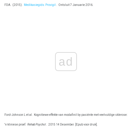
FDA.
(2015).
Medikasiegids: Provigil
.
Ontsluit 7 Januarie 2016.
ad
Ford-Johnson L et al.
Kognitiewe effekte van modafinil by pasiënte met veelvuldige sklerose:
'n kliniese proef.
Rehab Psychol
.
2015 14 Desember. [Epub voor druk].