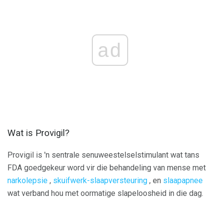
ad
Wat is Provigil?
Provigil is 'n sentrale senuweestelselstimulant wat tans
FDA goedgekeur word vir die behandeling van mense met
narkolepsie
,
skuifwerk-slaapversteuring
, en
slaapapnee
wat verband hou met oormatige slapeloosheid in die dag.