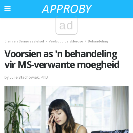
ad
Brein en Senuweestelsel
Veelvoudige sklerose
Behandeling
Voorsien as 'n behandeling
vir MS-verwante moegheid
by Julie Stachowiak, PhD