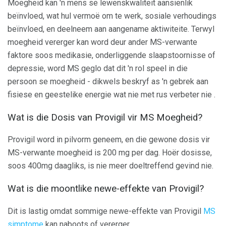
Moegheid kan 'n mens se lewenskwaliteit aansienlik
beïnvloed, wat hul vermoë om te werk, sosiale verhoudings
beïnvloed, en deelneem aan aangename aktiwiteite. Terwyl
moegheid vererger kan word deur ander MS-verwante
faktore soos medikasie, onderliggende slaapstoornisse of
depressie, word MS geglo dat dit 'n rol speel in die
persoon se moegheid - dikwels beskryf as 'n gebrek aan
fisiese en geestelike energie wat nie met rus verbeter nie .
Wat is die Dosis van Provigil vir MS Moegheid?
Provigil word in pilvorm geneem, en die gewone dosis vir
MS-verwante moegheid is 200 mg per dag. Hoër dosisse,
soos 400mg daagliks, is nie meer doeltreffend gevind nie.
Wat is die moontlike newe-effekte van Provigil?
Dit is lastig omdat sommige newe-effekte van Provigil
MS
simptome
kan naboots of vererger.