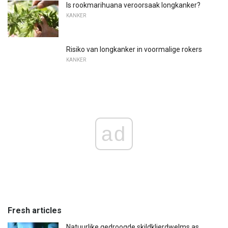
Is rookmarihuana veroorsaak longkanker?
KANKER
Risiko van longkanker in voormalige rokers
KANKER
ad
Fresh articles
Natuurlike gedroogde skildklierdwelms as