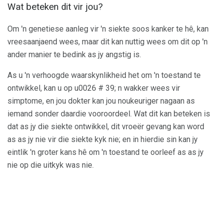
Wat beteken dit vir jou?
Om 'n genetiese aanleg vir 'n siekte soos kanker te hê, kan
vreesaanjaend wees, maar dit kan nuttig wees om dit op 'n
ander manier te bedink as jy angstig is.
As u 'n verhoogde waarskynlikheid het om 'n toestand te
ontwikkel, kan u op u0026 # 39; n wakker wees vir
simptome, en jou dokter kan jou noukeuriger nagaan as
iemand sonder daardie vooroordeel. Wat dit kan beteken is
dat as jy die siekte ontwikkel, dit vroeër gevang kan word
as as jy nie vir die siekte kyk nie; en in hierdie sin kan jy
eintlik 'n groter kans hê om 'n toestand te oorleef as as jy
nie op die uitkyk was nie.