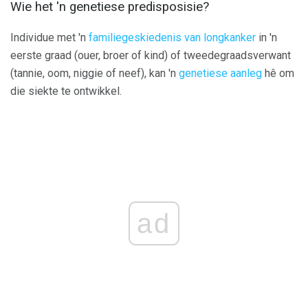
Wie het 'n genetiese predisposisie?
Individue met 'n
familiegeskiedenis van longkanker
in 'n
eerste graad (ouer, broer of kind) of tweedegraadsverwant
(tannie, oom, niggie of neef), kan 'n
genetiese aanleg
hê om
die siekte te ontwikkel.
ad