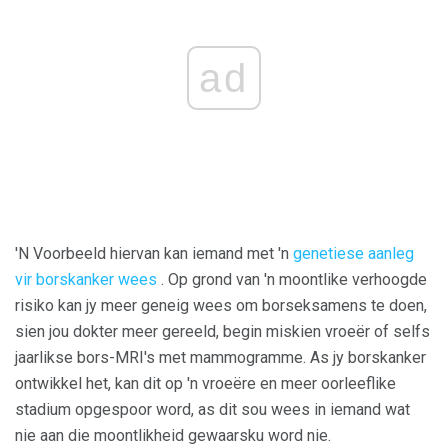
ad
'N Voorbeeld hiervan kan iemand met 'n
genetiese aanleg
vir borskanker wees
. Op grond van 'n moontlike verhoogde
risiko kan jy meer geneig wees om borseksamens te doen,
sien jou dokter meer gereeld, begin miskien vroeër of selfs
jaarlikse bors-MRI's met mammogramme. As jy borskanker
ontwikkel het, kan dit op 'n vroeëre en meer oorleeflike
stadium opgespoor word, as dit sou wees in iemand wat
nie aan die moontlikheid gewaarsku word nie.