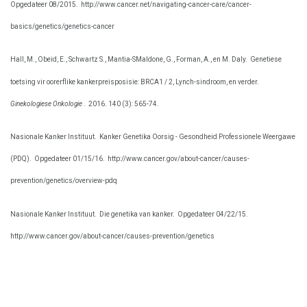
Opgedateer 08/2015.
http://www.cancer.net/navigating-cancer-care/cancer-
basics/genetics/genetics-cancer
Hall, M., Obeid, E., Schwartz S., Mantia-SMaldone, G., Forman, A., en M. Daly.
Genetiese
toetsing vir oorerflike kankerpreisposisie: BRCA1 / 2, Lynch-sindroom, en verder.
Ginekologiese Onkologie
.
2016. 140 (3): 565-74.
Nasionale Kanker Instituut.
Kanker Genetika Oorsig - Gesondheid Professionele Weergawe
(PDQ).
Opgedateer 01/15/16.
http://www.cancer.gov/about-cancer/causes-
prevention/genetics/overview-pdq
Nasionale Kanker Instituut.
Die genetika van kanker.
Opgedateer 04/22/15.
http://www.cancer.gov/about-cancer/causes-prevention/genetics