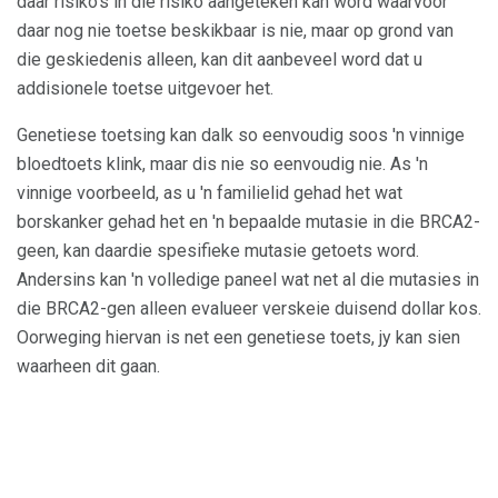
daar risiko's in die risiko aangeteken kan word waarvoor
daar nog nie toetse beskikbaar is nie, maar op grond van
die geskiedenis alleen, kan dit aanbeveel word dat u
addisionele toetse uitgevoer het.
Genetiese toetsing kan dalk so eenvoudig soos 'n vinnige
bloedtoets klink, maar dis nie so eenvoudig nie. As 'n
vinnige voorbeeld, as u 'n familielid gehad het wat
borskanker gehad het en 'n bepaalde mutasie in die BRCA2-
geen, kan daardie spesifieke mutasie getoets word.
Andersins kan 'n volledige paneel wat net al die mutasies in
die BRCA2-gen alleen evalueer verskeie duisend dollar kos.
Oorweging hiervan is net een genetiese toets, jy kan sien
waarheen dit gaan.