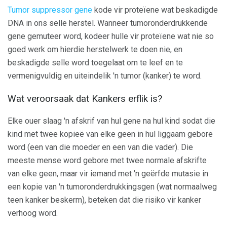
Tumor suppressor gene
kode vir proteïene wat beskadigde
DNA in ons selle herstel. Wanneer tumoronderdrukkende
gene gemuteer word, kodeer hulle vir proteïene wat nie so
goed werk om hierdie herstelwerk te doen nie, en
beskadigde selle word toegelaat om te leef en te
vermenigvuldig en uiteindelik 'n tumor (kanker) te word.
Wat veroorsaak dat Kankers erflik is?
Elke ouer slaag 'n afskrif van hul gene na hul kind sodat die
kind met twee kopieë van elke geen in hul liggaam gebore
word (een van die moeder en een van die vader). Die
meeste mense word gebore met twee normale afskrifte
van elke geen, maar vir iemand met 'n geërfde mutasie in
een kopie van 'n tumoronderdrukkingsgen (wat normaalweg
teen kanker beskerm), beteken dat die risiko vir kanker
verhoog word.