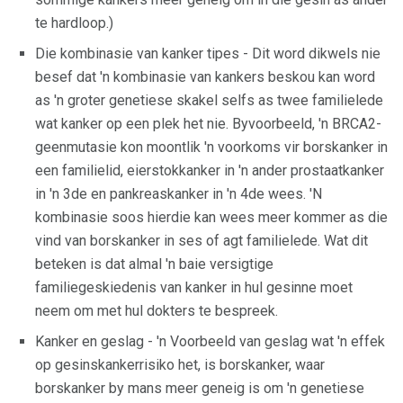
te hardloop.)
Die kombinasie van kanker tipes - Dit word dikwels nie
besef dat 'n kombinasie van kankers beskou kan word
as 'n groter genetiese skakel selfs as twee familielede
wat kanker op een plek het nie. Byvoorbeeld, 'n BRCA2-
geenmutasie kon moontlik 'n voorkoms vir borskanker in
een familielid, eierstokkanker in 'n ander prostaatkanker
in 'n 3de en pankreaskanker in 'n 4de wees. 'N
kombinasie soos hierdie kan wees meer kommer as die
vind van borskanker in ses of agt familielede. Wat dit
beteken is dat almal 'n baie versigtige
familiegeskiedenis van kanker in hul gesinne moet
neem om met hul dokters te bespreek.
Kanker en geslag - 'n Voorbeeld van geslag wat 'n effek
op gesinskankerrisiko het, is borskanker, waar
borskanker by mans meer geneig is om 'n genetiese