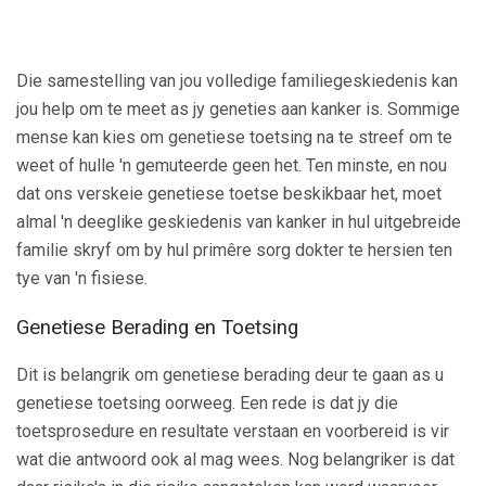
Die samestelling van jou volledige familiegeskiedenis kan
jou help om te meet as jy geneties aan kanker is. Sommige
mense kan kies om genetiese toetsing na te streef om te
weet of hulle 'n gemuteerde geen het. Ten minste, en nou
dat ons verskeie genetiese toetse beskikbaar het, moet
almal 'n deeglike geskiedenis van kanker in hul uitgebreide
familie skryf om by hul primêre sorg dokter te hersien ten
tye van 'n fisiese.
Genetiese Berading en Toetsing
Dit is belangrik om genetiese berading deur te gaan as u
genetiese toetsing oorweeg. Een rede is dat jy die
toetsprosedure en resultate verstaan ​​en voorbereid is vir
wat die antwoord ook al mag wees. Nog belangriker is dat