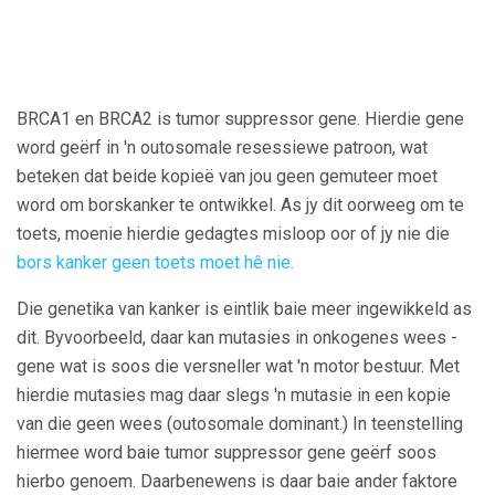
BRCA1 en BRCA2 is tumor suppressor gene. Hierdie gene
word geërf in 'n outosomale resessiewe patroon, wat
beteken dat beide kopieë van jou geen gemuteer moet
word om borskanker te ontwikkel. As jy dit oorweeg om te
toets, moenie hierdie gedagtes misloop oor of jy nie die
bors kanker geen toets moet hê nie.
Die genetika van kanker is eintlik baie meer ingewikkeld as
dit. Byvoorbeeld, daar kan mutasies in onkogenes wees -
gene wat is soos die versneller wat 'n motor bestuur. Met
hierdie mutasies mag daar slegs 'n mutasie in een kopie
van die geen wees (outosomale dominant.) In teenstelling
hiermee word baie tumor suppressor gene geërf soos
hierbo genoem. Daarbenewens is daar baie ander faktore