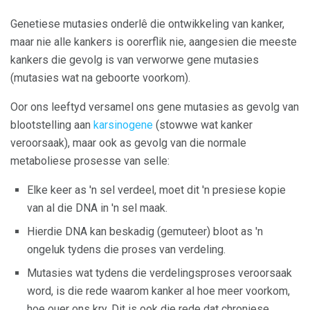
Genetiese mutasies onderlê die ontwikkeling van kanker,
maar nie alle kankers is oorerflik nie, aangesien die meeste
kankers die gevolg is van verworwe gene mutasies
(mutasies wat na geboorte voorkom).
Oor ons leeftyd versamel ons gene mutasies as gevolg van
blootstelling aan
karsinogene
(stowwe wat kanker
veroorsaak), maar ook as gevolg van die normale
metaboliese prosesse van selle:
Elke keer as 'n sel verdeel, moet dit 'n presiese kopie
van al die DNA in 'n sel maak.
Hierdie DNA kan beskadig (gemuteer) bloot as 'n
ongeluk tydens die proses van verdeling.
Mutasies wat tydens die verdelingsproses veroorsaak
word, is die rede waarom kanker al hoe meer voorkom,
hoe ouer ons kry. Dit is ook die rede dat chroniese