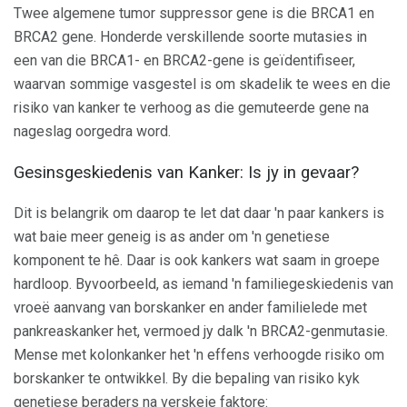
Twee algemene tumor suppressor gene is die BRCA1 en
BRCA2 gene. Honderde verskillende soorte mutasies in
een van die BRCA1- en BRCA2-gene is geïdentifiseer,
waarvan sommige vasgestel is om skadelik te wees en die
risiko van kanker te verhoog as die gemuteerde gene na
nageslag oorgedra word.
Gesinsgeskiedenis van Kanker: Is jy in gevaar?
Dit is belangrik om daarop te let dat daar 'n paar kankers is
wat baie meer geneig is as ander om 'n genetiese
komponent te hê. Daar is ook kankers wat saam in groepe
hardloop. Byvoorbeeld, as iemand 'n familiegeskiedenis van
vroeë aanvang van borskanker en ander familielede met
pankreaskanker het, vermoed jy dalk 'n BRCA2-genmutasie.
Mense met kolonkanker het 'n effens verhoogde risiko om
borskanker te ontwikkel. By die bepaling van risiko kyk
genetiese beraders na verskeie faktore: