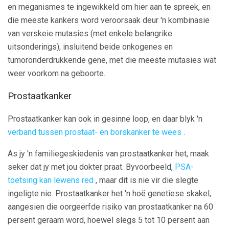
en meganismes te ingewikkeld om hier aan te spreek, en
die meeste kankers word veroorsaak deur 'n kombinasie
van verskeie mutasies (met enkele belangrike
uitsonderings), insluitend beide onkogenes en
tumoronderdrukkende gene, met die meeste mutasies wat
weer voorkom na geboorte.
Prostaatkanker
Prostaatkanker kan ook in gesinne loop, en daar blyk 'n
verband tussen prostaat- en borskanker te wees
.
As jy 'n familiegeskiedenis van prostaatkanker het, maak
seker dat jy met jou dokter praat. Byvoorbeeld,
PSA-
toetsing kan lewens red
, maar dit is nie vir die slegte
ingeligte nie. Prostaatkanker het 'n hoë genetiese skakel,
aangesien die oorgeërfde risiko van prostaatkanker na 60
persent geraam word, hoewel slegs 5 tot 10 persent aan