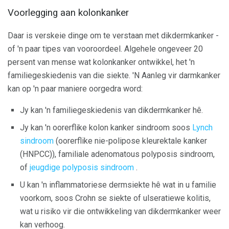
Voorlegging aan kolonkanker
Daar is verskeie dinge om te verstaan ​​met dikdermkanker -
of 'n paar tipes van vooroordeel. Algehele ongeveer 20
persent van mense wat kolonkanker ontwikkel, het 'n
familiegeskiedenis van die siekte. 'N Aanleg vir darmkanker
kan op 'n paar maniere oorgedra word:
Jy kan 'n familiegeskiedenis van dikdermkanker hê.
Jy kan 'n oorerflike kolon kanker sindroom soos
Lynch
sindroom
(oorerflike nie-polipose kleurektale kanker
(HNPCC)), familiale adenomatous polyposis sindroom,
of
jeugdige polyposis sindroom
.
U kan 'n inflammatoriese dermsiekte hê wat in u familie
voorkom, soos Crohn se siekte of ulseratiewe kolitis,
wat u risiko vir die ontwikkeling van dikdermkanker weer
kan verhoog.