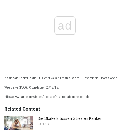
ad
Nasionale Kanker Instituut.
Genetika van Prostaatkanker - Gesondheid Professionele
Weergawe (PDQ).
Opgedateer 02/12/16.
http://www.cancer.gov/types/prostate/hp/prostate-genetics-pdq
Related Content
Die Skakels tussen Stres en Kanker
KANKER