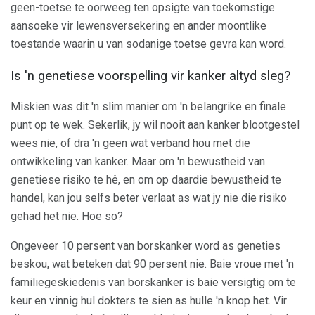
geen-toetse te oorweeg ten opsigte van toekomstige
aansoeke vir lewensversekering en ander moontlike
toestande waarin u van sodanige toetse gevra kan word.
Is 'n genetiese voorspelling vir kanker altyd sleg?
Miskien was dit 'n slim manier om 'n belangrike en finale
punt op te wek. Sekerlik, jy wil nooit aan kanker blootgestel
wees nie, of dra 'n geen wat verband hou met die
ontwikkeling van kanker. Maar om 'n bewustheid van
genetiese risiko te hê, en om op daardie bewustheid te
handel, kan jou selfs beter verlaat as wat jy nie die risiko
gehad het nie. Hoe so?
Ongeveer 10 persent van borskanker word as geneties
beskou, wat beteken dat 90 persent nie. Baie vroue met 'n
familiegeskiedenis van borskanker is baie versigtig om te
keur en vinnig hul dokters te sien as hulle 'n knop het. Vir