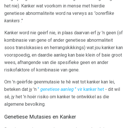
het nie). Kanker wat voorkom in mense met hierdie
genetiese abnormaliteite word na verwys as
"oorerflike
kankers
."
Kanker word nie geërf nie, in plaas daarvan erf jy 'n geen (of
kombinasie van gene of ander genetiese abnormaliteit
soos translokasies en herrangskikkings) wat jou kanker kan
voorspoedig, en daardie aanleg kan baie klein of baie groot
wees, afhangende van die spesifieke geen en ander
risikofaktore of kombinasie van gene.
Om 'n geërfde geenmutasie te hê wat tot kanker kan lei,
beteken dat jy 'n
"
genetiese aanleg
" vir kanker het
- dit wil
sê, jy het 'n hoër risiko om kanker te ontwikkel as die
algemene bevolking.
Genetiese Mutasies en Kanker