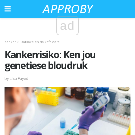
ad
Kanker
Oorsake en risikofaktore
Kankerrisiko: Ken jou
genetiese bloudruk
by Lisa Fayed