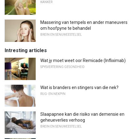
KANKER
Massering van tempels en ander maneuvers
om hoofpyne te behandel
BREIN EN SENUWEESTELSEL
Intresting articles
Wat jy moet weet oor Remicade (Infliximab)
SPYSVERTERING GESONDHEID
Wat is branders en stingers van die nek?
RUG- EN NEKPYN
Slaapapnee kan die risiko van demensie en
geheueverlies verhoog
BREIN EN SENUWEESTELSEL