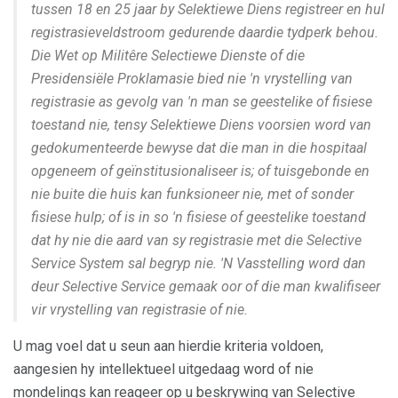
tussen 18 en 25 jaar by Selektiewe Diens registreer en hul
registrasieveldstroom gedurende daardie tydperk behou.
Die Wet op Militêre Selectiewe Dienste of die
Presidensiële Proklamasie bied nie 'n vrystelling van
registrasie as gevolg van 'n man se geestelike of fisiese
toestand nie, tensy Selektiewe Diens voorsien word van
gedokumenteerde bewyse dat die man in die hospitaal
opgeneem of geïnstitusionaliseer is; of tuisgebonde en
nie buite die huis kan funksioneer nie, met of sonder
fisiese hulp; of is in so 'n fisiese of geestelike toestand
dat hy nie die aard van sy registrasie met die Selective
Service System sal begryp nie. 'N Vasstelling word dan
deur Selective Service gemaak oor of die man kwalifiseer
vir vrystelling van registrasie of nie.
U mag voel dat u seun aan hierdie kriteria voldoen,
aangesien hy intellektueel uitgedaag word of nie
mondelings kan reageer op u beskrywing van Selective