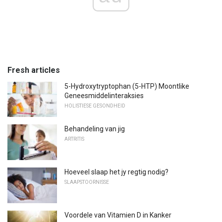
Fresh articles
5-Hydroxytryptophan (5-HTP) Moontlike
Geneesmiddelinteraksies
HOLISTIESE GESONDHEID
Behandeling van jig
ARTRITIS
Hoeveel slaap het jy regtig nodig?
SLAAPSTOORNISSE
Voordele van Vitamien D in Kanker