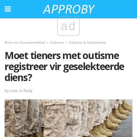
ad
Brein en Senuweestelsel
Outisme
Outisme & Gesinslewe
Moet tieners met outisme
registreer vir geselekteerde
diens?
by Lisa Jo Rudy