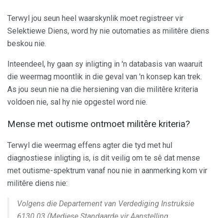
Terwyl jou seun heel waarskynlik moet registreer vir
Selektiewe Diens, word hy nie outomaties as militêre diens
beskou nie.
Inteendeel, hy gaan sy inligting in 'n databasis van waaruit
die weermag moontlik in die geval van 'n konsep kan trek.
As jou seun nie na die hersiening van die militêre kriteria
voldoen nie, sal hy nie opgestel word nie.
Mense met outisme ontmoet militêre kriteria?
Terwyl die weermag effens agter die tyd met hul
diagnostiese inligting is, is dit veilig om te sê dat mense
met outisme-spektrum vanaf nou nie in aanmerking kom vir
militêre diens nie:
Volgens die Departement van Verdediging Instruksie
6130.03 (Mediese Standaarde vir Aanstelling,