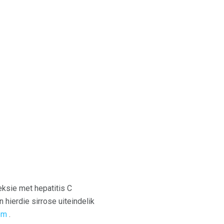
eksie met hepatitis C
n hierdie sirrose uiteindelik
om
.