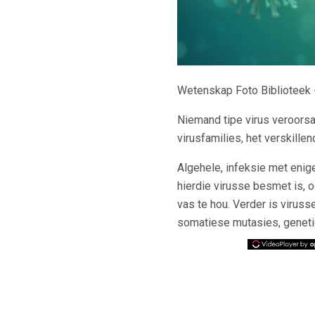
Wetenskap Foto Biblioteek
Niemand tipe virus veroorsa
virusfamilies, het verskill
Algehele, infeksie met enig
hierdie virusse besmet is, 
vas te hou. Verder is viru
somatiese mutasies, genetie