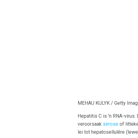
MEHAU KULYK / Getty Ima
Hepatitis C is 'n RNA-virus.
veroorsaak
sirrose
of littek
lei tot hepatosellulêre (lew