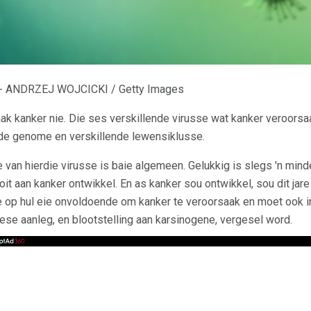
 - ANDRZEJ WOJCICKI / Getty Images
ak kanker nie. Die ses verskillende virusse wat kanker veroorsaa
ende genome en verskillende lewensiklusse.
e van hierdie virusse is baie algemeen. Gelukkig is slegs 'n mi
ooit aan kanker ontwikkel. En as kanker sou ontwikkel, sou dit j
sse op hul eie onvoldoende om kanker te veroorsaak en moet ook
se aanleg, en blootstelling aan karsinogene, vergesel word.