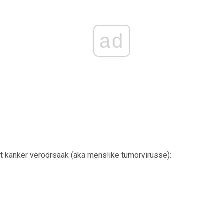
ad
at kanker veroorsaak (aka menslike tumorvirusse):