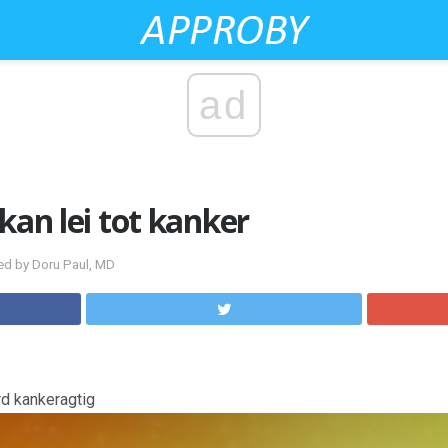
ad
kan lei tot kanker
ed by Doru Paul, MD
rd kankeragtig