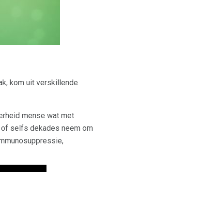
k, kom uit verskillende
nderheid mense wat met
are of selfs dekades neem om
 immunosuppressie,