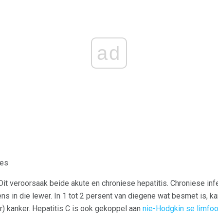
ad
ges
 Dit veroorsaak beide akute en chroniese hepatitis. Chroniese inf
ens in die lewer. In 1 tot 2 persent van diegene wat besmet is, ka
er) kanker. Hepatitis C is ook gekoppel aan
nie-Hodgkin se limfo