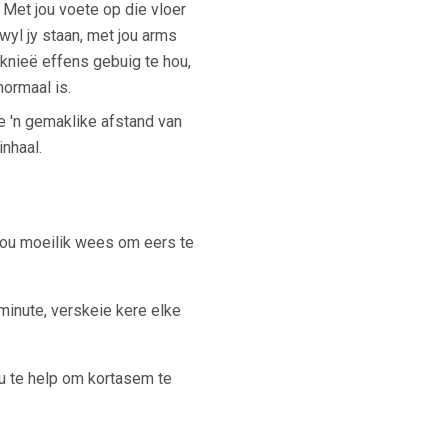
k. Met jou voete op die vloer
wyl jy staan, met jou arms
u knieë effens gebuig te hou,
normaal is.
te 'n gemaklike afstand van
inhaal.
 jou moeilik wees om eers te
minute, verskeie kere elke
u te help om kortasem te