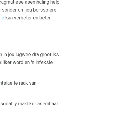
fragmatiese asemhaling help
eg sonder om jou borsspiere
ie
kan verbeter en beter
 in jou lugweë dra grootliks
liker word en 'n infeksie
tslae te raak van
sodat jy makliker asemhaal.