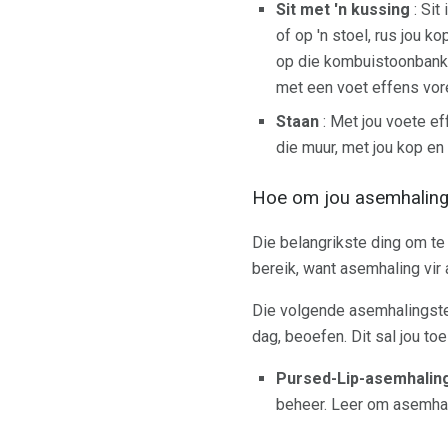
Sit met 'n kussing
: Sit
of op 'n stoel, rus jou k
op die kombuistoonbank, a
met een voet effens vore
Staan
: Met jou voete eff
die muur, met jou kop en 
Hoe om jou asemhaling
Die belangrikste ding om te 
bereik, want asemhaling vir
Die volgende asemhalingsteg
dag, beoefen. Dit sal jou to
Pursed-Lip-asemhalin
beheer. Leer om asemhali