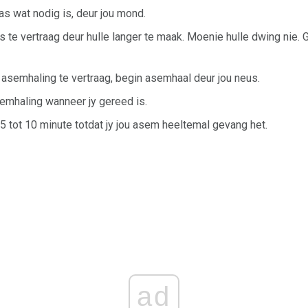
as wat nodig is, deur jou mond.
 te vertraag deur hulle langer te maak. Moenie hulle dwing nie.
 asemhaling te vertraag, begin asemhaal deur jou neus.
emhaling wanneer jy gereed is.
r 5 tot 10 minute totdat jy jou asem heeltemal gevang het.
ad