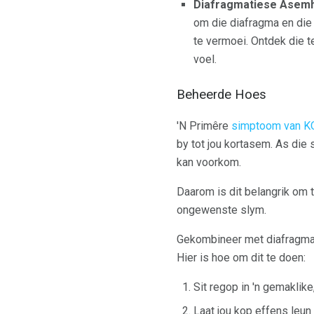
Diafragmatiese Asemh
om die diafragma en die 
te vermoei. Ontdek die 
voel.
Beheerde Hoes
'N Primêre
simptoom van K
by tot jou kortasem. As die
kan voorkom.
Daarom is dit belangrik om 
ongewenste slym.
Gekombineer met diafragmati
Hier is hoe om dit te doen:
Sit regop in 'n gemaklike,
Laat jou kop effens leun