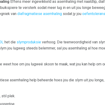
aling
Effens meer ingewikkeld as asemhaling met naaldlip, dia
buikspiere te versterk sodat meer lug in en uit jou longe bewe
tegniek van
diafragmatiese asemhaling
sodat jy jou
oefentolerans
OL
het die
slymproduksie
verhoog. Die teenwoordigheid van slym
 slym jou lugweg steeds belemmer, sal jou asemhaling al hoe moei
te weet hoe om jou lugweë skoon te maak, wat jou kan help om on
ese asemhaling help beheerde hoes jou die slym uit jou longe, 
 stil plek.
 vorentoe.