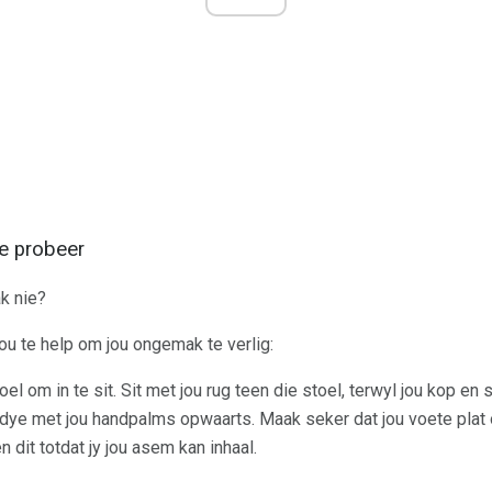
te probeer
k nie?
jou te help om jou ongemak te verlig:
oel om in te sit. Sit met jou rug teen die stoel, terwyl jou kop en 
dye met jou handpalms opwaarts. Maak seker dat jou voete plat o
 dit totdat jy jou asem kan inhaal.