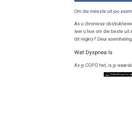
Om die meeste uit jou asem 
As u chroniese obstruktiewe 
leer u hoe om die beste uit
dit regkry? Deur asemhaling
Wat Dyspnea Is
As jy COPD het, is jy waars