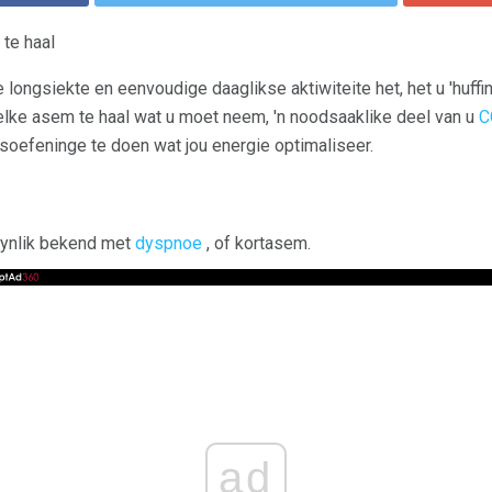
te haal
longsiekte en eenvoudige daaglikse aktiwiteite het, het u 'huffin'
 elke asem te haal wat u moet neem, 'n noodsaaklike deel van u
C
soefeninge te doen wat jou energie optimaliseer.
kynlik bekend met
dyspnoe
, of kortasem.
ad