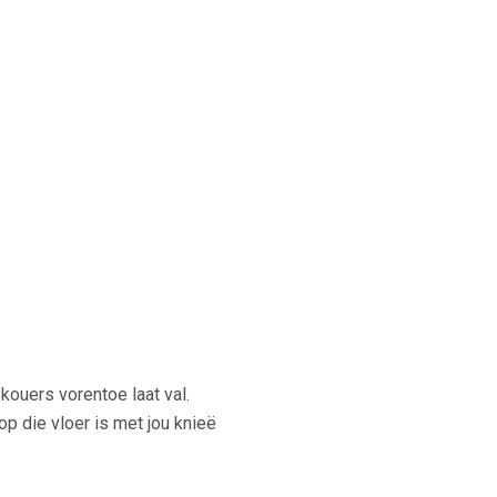
skouers vorentoe laat val.
p die vloer is met jou knieë