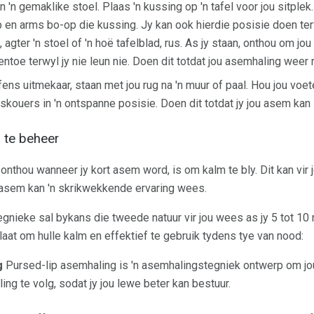
 in 'n gemaklike stoel. Plaas 'n kussing op 'n tafel voor jou sitple
op en arms bo-op die kussing. Jy kan ook hierdie posisie doen ter
gter 'n stoel of 'n hoë tafelblad, rus. As jy staan, onthou om jo
ntoe terwyl jy nie leun nie. Doen dit totdat jou asemhaling weer 
ens uitmekaar, staan ​​met jou rug na 'n muur of paal. Hou jou voe
skouers in 'n ontspanne posisie. Doen dit totdat jy jou asem kan 
 te beheer
onthou wanneer jy kort asem word, is om kalm te bly. Dit kan vir
 asem kan 'n skrikwekkende ervaring wees.
nieke sal bykans die tweede natuur vir jou wees as jy 5 tot 10 
elaat om hulle kalm en effektief te gebruik tydens tye van nood:
g
Pursed-lip asemhaling is 'n asemhalingstegniek ontwerp om jo
ng te volg, sodat jy jou lewe beter kan bestuur.