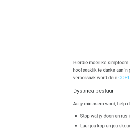
Hierdie moeilike simptoom is
hoofsaaklik te danke aan 'n 
veroorsaak word deur
COPD
Dyspnea bestuur
As jy min asem word, help d
Stop wat jy doen en rus in
Laer jou kop en jou skou