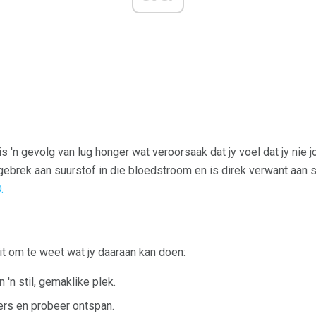
 'n gevolg van lug honger wat veroorsaak dat jy voel dat jy nie j
gebrek aan suurstof in die bloedstroom en is direk verwant aan s
.
it om te weet wat jy daaraan kan doen:
 'n stil, gemaklike plek.
ers en probeer ontspan.