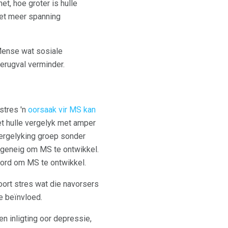
t, hoe groter is hulle
het meer spanning
 Mense wat sosiale
terugval verminder.
stres 'n
oorsaak vir MS kan
het hulle vergelyk met amper
vergelyking groep sonder
r geneig om MS te ontwikkel.
word om MS te ontwikkel.
soort stres wat die navorsers
ie beïnvloed.
n inligting oor depressie,