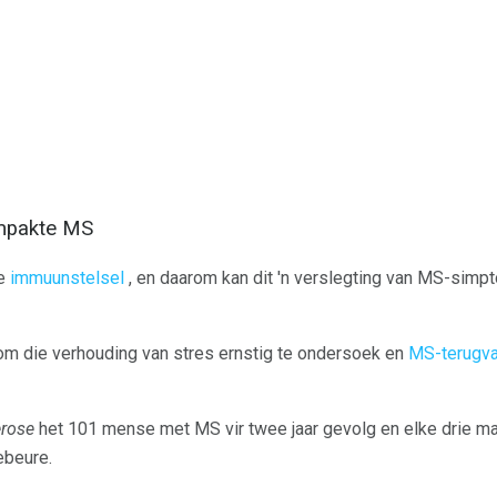
mpakte MS
ie
immuunstelsel
, en daarom kan dit 'n verslegting van MS-simpt
om die verhouding van stres ernstig te ondersoek en
MS-terugva
erose
het 101 mense met MS vir twee jaar gevolg en elke drie ma
ebeure.