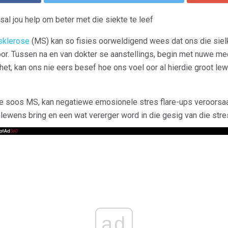
 sal jou help om beter met die siekte te leef
sklerose
(MS) kan so fisies oorweldigend wees dat ons die sielk
loor. Tussen na en van dokter se aanstellings, begin met nuwe me
het, kan ons nie eers besef hoe ons voel oor al hierdie groot l
te soos MS, kan negatiewe emosionele stres flare-ups veroorsaak.
ewens bring en een wat vererger word in die gesig van die stres.
ad