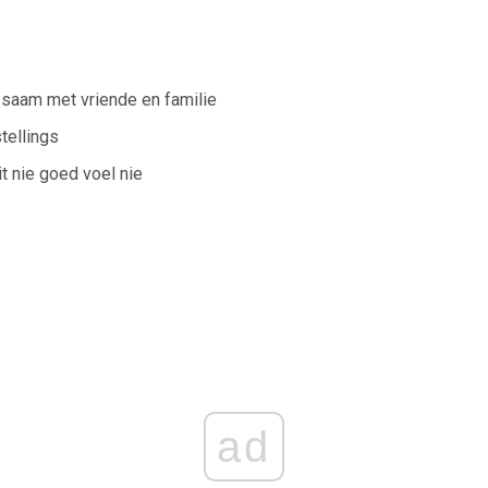
 saam met vriende en familie
tellings
it nie goed voel nie
ad