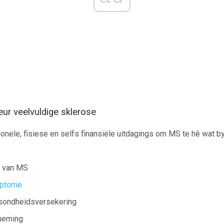
ur veelvuldige sklerose
ionele, fisiese en selfs finansiële uitdagings om MS te hê wat b
d van MS
ptome
ondheidsversekering
neming