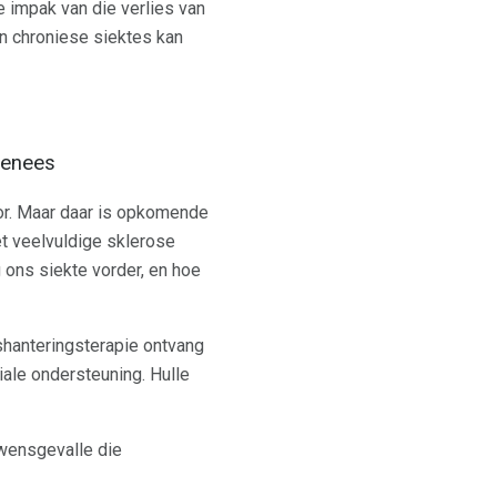
e impak van die verlies van
an chroniese siektes kan
genees
oor. Maar daar is opkomende
t veelvuldige sklerose
 ons siekte vorder, en hoe
shanteringsterapie ontvang
iale ondersteuning. Hulle
wensgevalle die