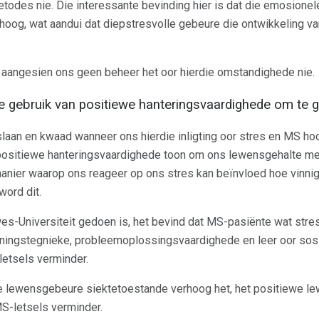
etodes nie. Die interessante bevinding hier is dat die emosionel
erhoog, wat aandui dat diepstresvolle gebeure die ontwikkeling v
ik, aangesien ons geen beheer het oor hierdie omstandighede nie.
ie gebruik van positiewe hanteringsvaardighede om te 
rslaan en kwaad wanneer ons hierdie inligting oor stres en MS h
 positiewe hanteringsvaardighede toon om ons lewensgehalte me
manier waarop ons reageer op ons stres kan beïnvloed hoe vinnig
ord dit.
es-Universiteit gedoen is, het bevind dat MS-pasiënte wat stre
panningstegnieke, probleemoplossingsvaardighede en leer oor sos
letsels verminder.
e lewensgebeure siektetoestande verhoog het, het positiewe le
S-letsels verminder.