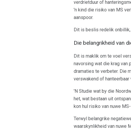
verdrietduur of hanteringsm
'n kind die risiko van MS v
aanspoor.
Dit is beslis redelik onbill
Die belangrikheid van d
Dit is maklik om te voel ve
navorsing wat die krag van
dramaties te verbeter. Die 
verswakend of hanteerbaar w
'N Studie wat by die Noordw
het, wat bestaan ​​uit onts
kon hul risiko van nuwe MS-
Terwyl belangrike negatiew
waarskynlikheid van nuwe M