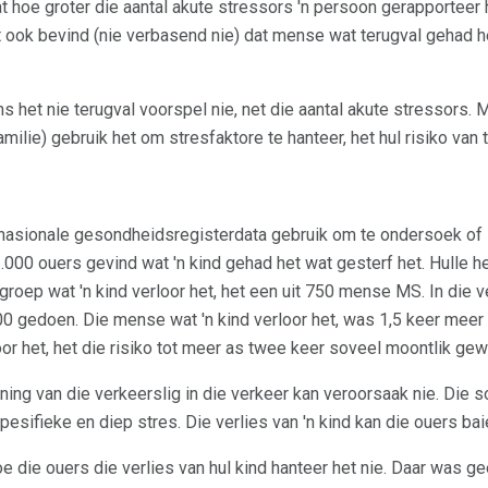
hoe groter die aantal akute stressors 'n persoon gerapporteer he
t ook bevind (nie verbasend nie) dat mense wat terugval gehad 
s het nie terugval voorspel nie, net die aantal akute stressors.
milie) gebruik het om stresfaktore te hanteer, het hul risiko van 
 nasionale gesondheidsregisterdata gebruik om te ondersoek of 
1.000 ouers gevind wat 'n kind gehad het wat gesterf het. Hulle 
groep wat 'n kind verloor het, het een uit 750 mense MS. In die 
300 gedoen. Die mense wat 'n kind verloor het, was 1,5 keer mee
or het, het die risiko tot meer as twee keer soveel moontlik ge
ning van die verkeerslig in die verkeer kan veroorsaak nie. Die 
pesifieke en diep stres. Die verlies van 'n kind kan die ouers ba
 die ouers die verlies van hul kind hanteer het nie. Daar was gee