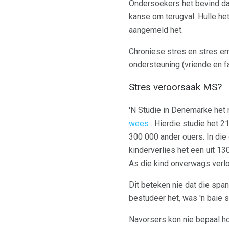
Ondersoekers het bevind dat 
kanse om terugval. Hulle he
aangemeld het.
Chroniese stres en stres ern
ondersteuning (vriende en fa
Stres veroorsaak MS?
'N Studie in Denemarke het
wees
. Hierdie studie het 2
300 000 ander ouers. In die 
kinderverlies het een uit 1
As die kind onverwags verlo
Dit beteken nie dat die span
bestudeer het, was 'n baie s
Navorsers kon nie bepaal hoe