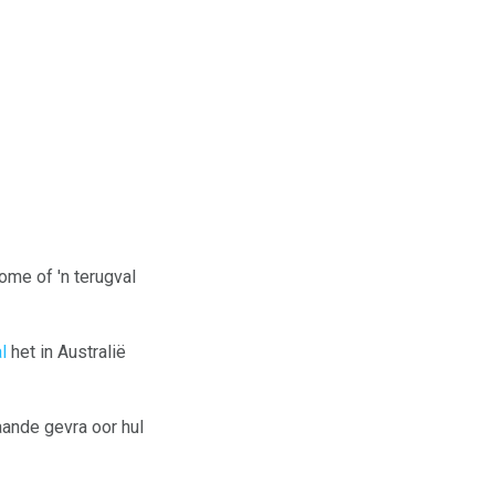
ome of 'n terugval
l
het in Australië
ande gevra oor hul