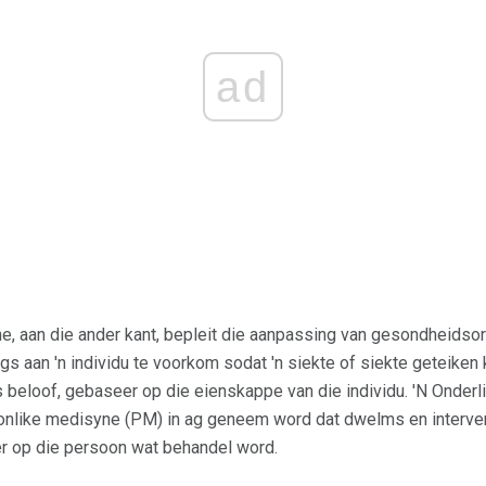
ad
, aan die ander kant, bepleit die aanpassing van gesondheidsor
s aan 'n individu te voorkom sodat 'n siekte of siekte geteiken
 beloof, gebaseer op die eienskappe van die individu. 'N Onde
oonlike medisyne (PM) in ag geneem word dat dwelms en interv
er op die persoon wat behandel word.