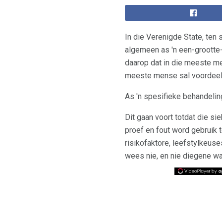
In die Verenigde State, ten
algemeen as 'n een-grootte
daarop dat in die meeste men
meeste mense sal voordeel 
As 'n spesifieke behandelin
Dit gaan voort totdat die si
proef en fout word gebruik 
risikofaktore, leefstylkeus
wees nie, en nie diegene wa