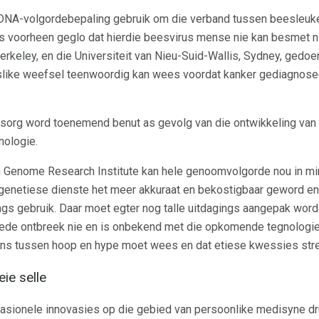
DNA-volgordebepaling gebruik om die verband tussen beesleuk
is voorheen geglo dat hierdie beesvirus mense nie kan besmet ni
 Berkeley, en die Universiteit van Nieu-Suid-Wallis, Sydney, gedoe
enslike weefsel teenwoordig kan wees voordat kanker gediagnosee
rg word toenemend benut as gevolg van die ontwikkeling van
nologie.
 Genome Research Institute kan hele genoomvolgorde nou in min
 genetiese dienste het meer akkuraat en bekostigbaar geword en
ings gebruik. Daar moet egter nog talle uitdagings aangepak word
hede ontbreek nie en is onbekend met die opkomende tegnologi
lans tussen hoop en hype moet wees en dat etiese kwessies st
ie selle
asionele innovasies op die gebied van persoonlike medisyne dru