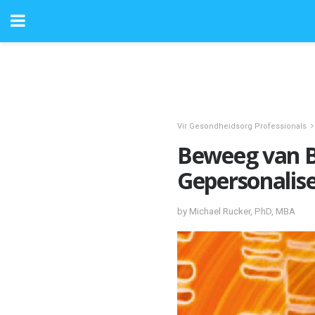
Vir Gesondheidsorg Professionals
Beweeg van B
Gepersonalis
by Michael Rucker, PhD, MBA