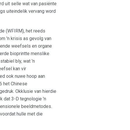
d uit selle wat van pasiënte
gs uiteindelik vervang word
nde (WFIRM), het reeds
om 'n krisis as gevolg van
lende weefsels en organe
erde bioprintte menslike
tabiel bly, wat 'n
efsel kan vir
 bied ook nuwe hoop aan
16 het Chinese
 gedruk. Okklusie van hierdie
yk dat 3-D tegnologie 'n
onvensionele beeldmetodes.
voordat hulle met die