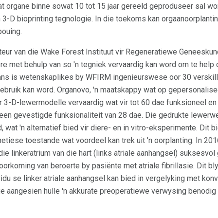
at organe binne sowat 10 tot 15 jaar gereeld geproduseer sal wor
3-D bioprinting tegnologie. In die toekoms kan orgaanoorplantin
bouing.
kteur van die Wake Forest Instituut vir Regeneratiewe Geneesku
re met behulp van so 'n tegniek vervaardig kan word om te help 
ans is wetenskaplikes by WFIRM ingenieurswese oor 30 verskil
ebruik kan word. Organovo, 'n maatskappy wat op gepersonalise
 3-D-lewermodelle vervaardig wat vir tot 60 dae funksioneel en s
heen gevestigde funksionaliteit van 28 dae. Die gedrukte lewerwe
wat 'n alternatief bied vir diere- en in vitro-eksperimente. Dit
tiese toestande wat voordeel kan trek uit 'n oorplanting. In 20
ie linkeratrium van die hart (links atriale aanhangsel) suksesvol
voorkoming van beroerte by pasiënte met atriale fibrillasie. Dit bl
ividu se linker atriale aanhangsel kan bied in vergelyking met k
rge aangesien hulle 'n akkurate preoperatiewe verwysing benodig 