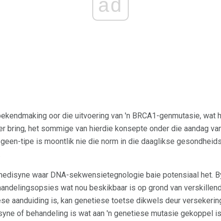
ad
bekendmaking oor die uitvoering van 'n BRCA1-genmutasie, wat h
r bring, het sommige van hierdie konsepte onder die aandag van
een-tipe is moontlik nie die norm in die daaglikse gesondheidso
.
medisyne waar DNA-sekwensietegnologie baie potensiaal het. By
handelingsopsies wat nou beskikbaar is op grond van verskillen
ese aanduiding is, kan genetiese toetse dikwels deur versekerin
ne of behandeling is wat aan 'n genetiese mutasie gekoppel is