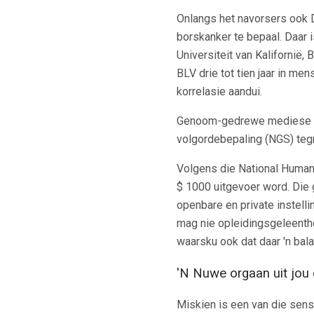
Onlangs het navorsers ook 
borskanker te bepaal. Daar 
Universiteit van Kalifornië,
BLV drie tot tien jaar in m
korrelasie aandui.
Genoom-gedrewe mediese so
volgordebepaling (NGS) teg
Volgens die National Human
$ 1000 uitgevoer word. Die
openbare en private instell
mag nie opleidingsgeleent
waarsku ook dat daar 'n ba
'N Nuwe orgaan uit jou e
Miskien is een van die sens