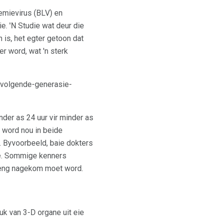
emievirus (BLV) en
e. 'N Studie wat deur die
n is, het egter getoon dat
r word, wat 'n sterk
 volgende-generasie-
der as 24 uur vir minder as
 word nou in beide
. Byvoorbeeld, baie dokters
e. Sommige kenners
reng nagekom moet word.
k van 3-D organe uit eie