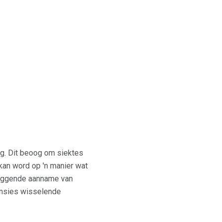
g. Dit beoog om siektes
 kan word op 'n manier wat
rliggende aanname van
ensies wisselende