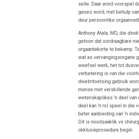
selle. Daar word voorspel d
geoes word, met behulp van 
deur persoonlike orgaanver
Anthony Atala, MD, die dire
getoon dat oordraagbare nie
orgaantekorte te bekamp. T
wat as vervangingsorgane g
weefsel werk, het tot dusver
verbetering is van die voor
dwelmtoetsing gebruik word, 
mense met verskillende gene
wetenskaplikes 'n deel van d
deel kan 'n rol speel in die 
beter aanbieding van 'n ind
Dit is noodsaaklik vir chiru
okklusieprosedure begin.