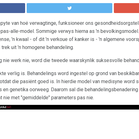
 spyte van hoë verwagtinge, funksioneer ons gesondheidsorgstel
-pas-alle-model. Sommige verwys hierna as 'n bevolkingsmodel.
se, 'n kwaal - of dit 'n verkoue of kanker is - 'n algemene voorsp
trek uit 'n homogene behandeling.
g nie werk nie, word die tweede waarskynlik suksesvolle behand
ekte verlig is. Behandelings word ingestel op grond van beskikba
totdat die pasiënt goed is. In hierdie model van medisyne word 
es en genetika oorweeg. Daarom sal die behandelingsbenadering ni
t nie met "gemiddelde" parameters pas nie.