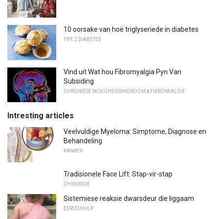
10 oorsake van hoë triglyseriede in diabetes
TIPE 2 DIABETES
Vind uit Wat hou Fibromyalgia Pyn Van
Subsiding
CHRONIESE MOEGHEIDSINDROOM & FIBROMIALGIE
Intresting articles
Veelvuldige Myeloma: Simptome, Diagnose en
Behandeling
KANKER
Tradisionele Face Lift: Stap-vir-stap
CHIRURGIE
Sistemiese reaksie dwarsdeur die liggaam
EERSTEHULP