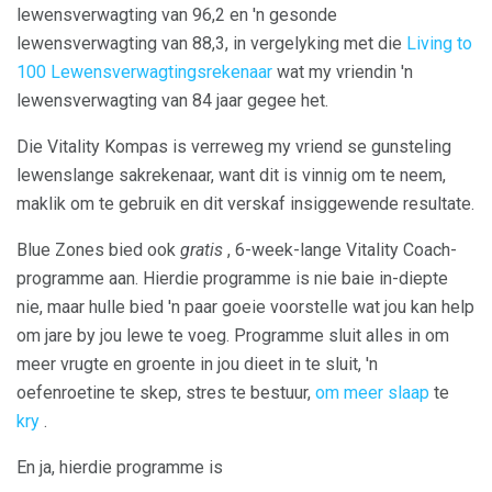
lewensverwagting van 96,2 en 'n gesonde
lewensverwagting van 88,3, in vergelyking met die
Living to
100 Lewensverwagtingsrekenaar
wat my vriendin 'n
lewensverwagting van 84 jaar gegee het.
Die Vitality Kompas is verreweg my vriend se gunsteling
lewenslange sakrekenaar, want dit is vinnig om te neem,
maklik om te gebruik en dit verskaf insiggewende resultate.
Blue Zones bied ook
gratis
, 6-week-lange Vitality Coach-
programme aan. Hierdie programme is nie baie in-diepte
nie, maar hulle bied 'n paar goeie voorstelle wat jou kan help
om jare by jou lewe te voeg. Programme sluit alles in om
meer vrugte en groente in jou dieet in te sluit, 'n
oefenroetine te skep, stres te bestuur,
om meer slaap
te
kry
.
En ja, hierdie programme is