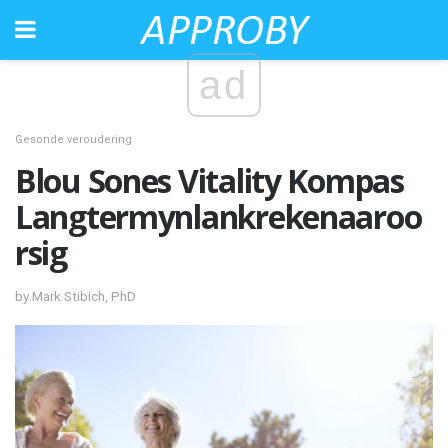
ad
Gesonde veroudering
Blou Sones Vitality Kompas
Langtermynlankrekenaaroo
rsig
by Mark Stibich, PhD