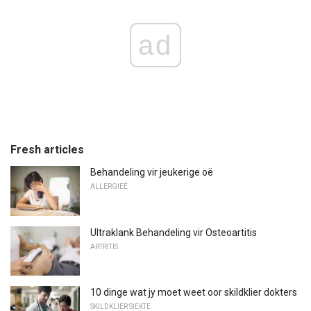
ad
Fresh articles
Behandeling vir jeukerige oë
ALLERGIEË
Ultraklank Behandeling vir Osteoartitis
ARTRITIS
10 dinge wat jy moet weet oor skildklier dokters
SKILDKLIER SIEKTE