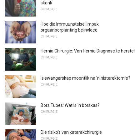
skenk
CHIRURGIE
Hoe die Immuunstelsel Impak
orgaanoorplanting beïnvloed
CHIRURGIE
Hernia Chirurgie: Van Hernia Diagnose te herstel
CHIRURGIE
Is swangerskap moontlik na 'n histerektomie?
CHIRURGIE
Bors Tubes: Wat is 'n borskas?
CHIRURGIE
Die risiko's van katarakchirurgie
CHIRURGIE