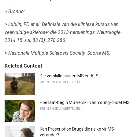
> Bronne:
> Lublin, FD et al.
Definisie van die kliniese kursus van
veelvuldige sklerose: die 2013-hersienings.
Neurologie
2014 15 Jul;
83 (3): 278-286.
> Nasionale Multiple Sclerosis Society.
Soorte MS.
Related Content
Die verskille tussen MS en ALS
BREIN EN SENUWEESTELSEL
Hoe laat-begin MS verskil van Young-onset MS
BREIN EN SENUWEESTELSEL
Kan Prescription Drugs die risiko vir MS
verander?