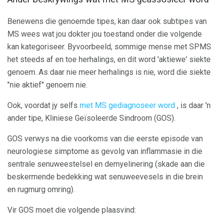
Benewens die genoemde tipes, kan daar ook subtipes van
MS wees wat jou dokter jou toestand onder die volgende
kan kategoriseer. Byvoorbeeld, sommige mense met SPMS
het steeds af en toe herhalings, en dit word 'aktiewe' siekte
genoem. As daar nie meer herhalings is nie, word die siekte
"nie aktief" genoem nie.
Ook, voordat jy selfs
met MS gediagnoseer word
, is daar 'n
ander tipe, Kliniese Geïsoleerde Sindroom (GOS).
GOS verwys na die voorkoms van die eerste episode van
neurologiese simptome as gevolg van inflammasie in die
sentrale senuweestelsel en demyelinering (skade aan die
beskermende bedekking wat senuweevesels in die brein
en rugmurg omring).
Vir GOS moet die volgende plaasvind: