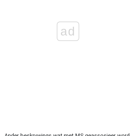
ad
Ander beskrywings wat met MS geassosieer word