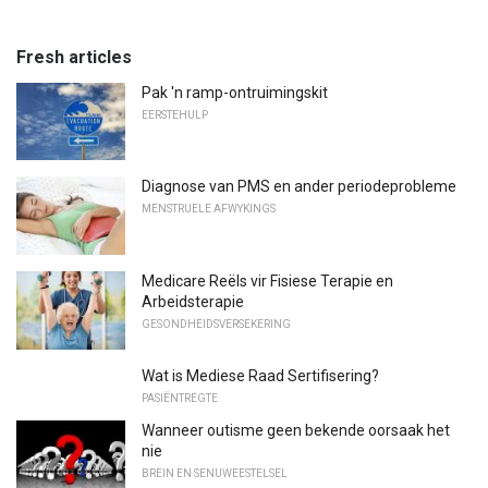
Fresh articles
Pak 'n ramp-ontruimingskit
EERSTEHULP
Diagnose van PMS en ander periodeprobleme
MENSTRUELE AFWYKINGS
Medicare Reëls vir Fisiese Terapie en
Arbeidsterapie
GESONDHEIDSVERSEKERING
Wat is Mediese Raad Sertifisering?
PASIËNTREGTE
Wanneer outisme geen bekende oorsaak het
nie
BREIN EN SENUWEESTELSEL