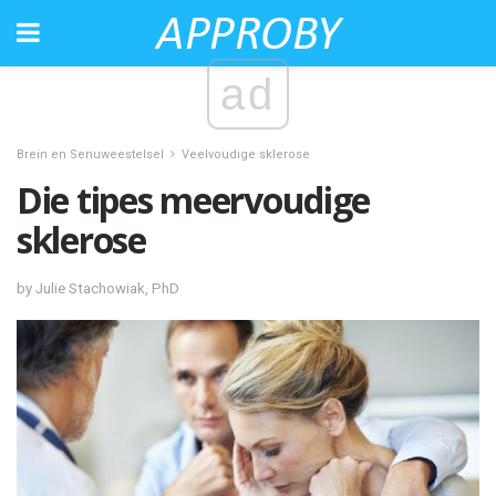
ad
Brein en Senuweestelsel
Veelvoudige sklerose
Die tipes meervoudige
sklerose
by Julie Stachowiak, PhD