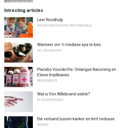
Intresting articles
Leer Noodhulp
VIR GESONDHEIDSORG PROFESSIONALS
Wanneer om 'n mediese spa te kies
VEL GESONDHEID
Placebo Voorskrifte: Onlangse Navorsing en
Etiese Implikasies
PASIËNTREGTE
Wat is Von Willebrand-siekte?
BLOEDAFWYKINGS
Die verband tussen kanker en limf nodusse
KANKER