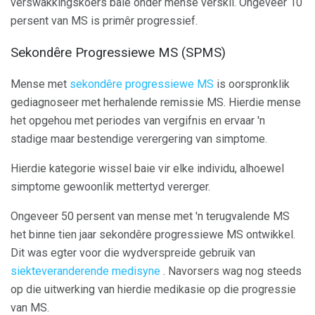
verswakkingskoers baie onder mense verskil. Ongeveer 10
persent van MS is primêr progressief.
Sekondêre Progressiewe MS (SPMS)
Mense met
sekondêre progressiewe MS
is oorspronklik
gediagnoseer met herhalende remissie MS. Hierdie mense
het opgehou met periodes van vergifnis en ervaar 'n
stadige maar bestendige verergering van simptome.
Hierdie kategorie wissel baie vir elke individu, alhoewel
simptome gewoonlik mettertyd vererger.
Ongeveer 50 persent van mense met 'n terugvalende MS
het binne tien jaar sekondêre progressiewe MS ontwikkel.
Dit was egter voor die wydverspreide gebruik van
siekteveranderende medisyne
. Navorsers wag nog steeds
op die uitwerking van hierdie medikasie op die progressie
van MS.