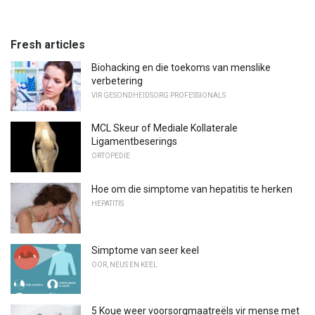
Fresh articles
Biohacking en die toekoms van menslike
verbetering
VIR GESONDHEIDSORG PROFESSIONALS
MCL Skeur of Mediale Kollaterale
Ligamentbeserings
ORTOPEDIE
Hoe om die simptome van hepatitis te herken
HEPATITIS
Simptome van seer keel
OOR, NEUS EN KEEL
5 Koue weer voorsorgmaatreëls vir mense met