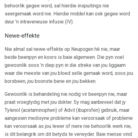
behoorlik gegee word, sal hierdie inspuitings nie
seergemaak word nie. Hierdie middel kan ook gegee word
deur 'n intraveneuse infusie (IV).
Newe-effekte
Nie almal sal newe-effekte op Neupogen hê nie, maar
beide beenpyn en koors is baie algemeen. Die pyn voel
gewoonlik soos 'n diep pyn in die streke van jou liggaam
waar die meeste van jou bloed selle gemaak word, soos jou
borsbeen, jou boonste bene en jou bekken.
Gewoonlik is behandeling nie nodig vir beenpyn nie, maar
praat vroegtydig met jou dokter. Sy mag aanbeveel dat jy
Tylenol (acetaminophen) of Advil (ibuprofen) gebruik, maar
aangesien medisyne probleme kan veroorsaak of probleme
kan veroorsaak as jou lewer of niere nie behoorlik werk nie,
is dit belangrik om dit betyds te verwyder. Baie mense vind