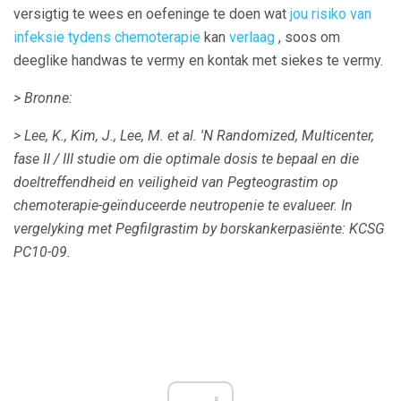
versigtig te wees en oefeninge te doen wat
jou risiko van
infeksie tydens chemoterapie
kan
verlaag
, soos om
deeglike handwas te vermy en kontak met siekes te vermy.
> Bronne:
> Lee, K., Kim, J., Lee, M. et al.
'N Randomized, Multicenter,
fase II / III studie om die optimale dosis te bepaal en die
doeltreffendheid en veiligheid van Pegteograstim op
chemoterapie-geïnduceerde neutropenie te evalueer. In
vergelyking met Pegfilgrastim by borskankerpasiënte: KCSG
PC10-09.