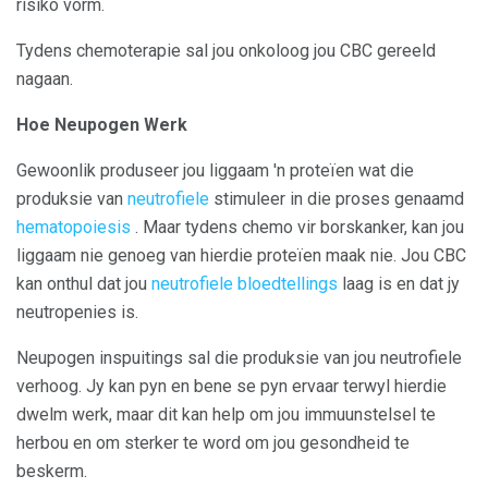
risiko vorm.
Tydens chemoterapie sal jou onkoloog jou CBC gereeld
nagaan.
Hoe Neupogen Werk
Gewoonlik produseer jou liggaam 'n proteïen wat die
produksie van
neutrofiele
stimuleer in die proses genaamd
hematopoiesis
. Maar tydens chemo vir borskanker, kan jou
liggaam nie genoeg van hierdie proteïen maak nie. Jou CBC
kan onthul dat jou
neutrofiele bloedtellings
laag is en dat jy
neutropenies is.
Neupogen inspuitings sal die produksie van jou neutrofiele
verhoog. Jy kan pyn en bene se pyn ervaar terwyl hierdie
dwelm werk, maar dit kan help om jou immuunstelsel te
herbou en om sterker te word om jou gesondheid te
beskerm.