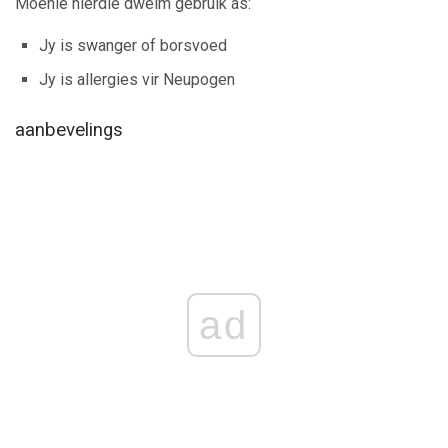
Moenie hierdie dwelm gebruik as:
Jy is swanger of borsvoed
Jy is allergies vir Neupogen
aanbevelings
ad