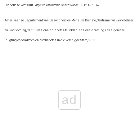
Diabetiese Voetsuur.
Argiewe van Interne Geneeskunde.
158: 157-162.
Amerikaanse Departement van Gesondheid en Menslike Dienste, Sentrums vir Siektebeheer
en -voorkoming, 2011. Nasionale diabetes-feiteblad: nasionale ramings en algemene
inligting oor diabetes en prediabetes in die Verenigde State, 2011.
ad