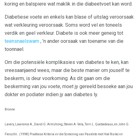
koring en balspiere wat maklik in die diabeetvoet kan word.
Diabetiese voete en enkels kan blase of uitslag veroorsaak
wat verkleuring veroorsaak. Soms word vel en toneels
verdik en geel verkleur. Diabete is ook meer geneig tot
teensnaelswam
, 'n ander oorsaak van toename van die
toonnael.
Om die potensiële komplikasies van diabetes te ken, kan
vreesaanjaend wees, maar die beste manier om jouself te
beskerm, is deur voorkoming. As dit gaan om die
beskerming van jou voete, moet jy gereeld besoeke aan jou
dokter en podiater indien jy aan diabetes ly.
Bronne
Lavery, Lawrence A., David G. Armstrong, Steven A. Vela, Terri L. Quebedeaux, en John G.
Fleischli.
(1998) Praktiese Kriteria vir die Screening van Pasiënte met Hoë Risiko vir