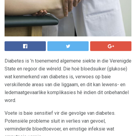
Diabetes is 'n toenemend algemene siekte in die Verenigde
State en regoor die wêreld. Die hoë bloedsuiker (glukose)
wat kenmerkend van diabetes is, verwoes op baie
verskillende areas van die liggaam, en dit kan lewens- en
ledemaatgevaarlike komplikasies hê indien dit onbehandel
word.
Voete is baie sensitief vir die gevolge van diabetes.
Potensiële probleme sluit in verlies van gevoel,
verminderde bloedtoevoer, en ernstige infeksie wat