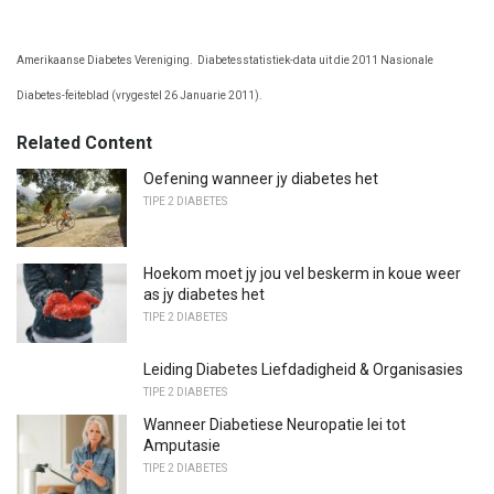
Amerikaanse Diabetes Vereniging.
Diabetesstatistiek-data uit die 2011 Nasionale
Diabetes-feiteblad (vrygestel 26 Januarie 2011).
Related Content
Oefening wanneer jy diabetes het
TIPE 2 DIABETES
Hoekom moet jy jou vel beskerm in koue weer
as jy diabetes het
TIPE 2 DIABETES
Leiding Diabetes Liefdadigheid & Organisasies
TIPE 2 DIABETES
Wanneer Diabetiese Neuropatie lei tot
Amputasie
TIPE 2 DIABETES