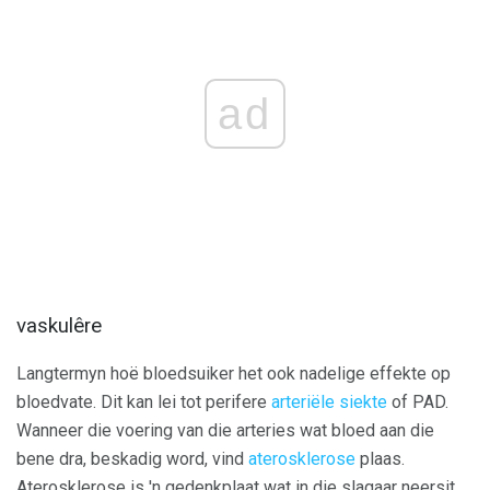
ad
vaskulêre
Langtermyn hoë bloedsuiker het ook nadelige effekte op
bloedvate. Dit kan lei tot perifere
arteriële siekte
of PAD.
Wanneer die voering van die arteries wat bloed aan die
bene dra, beskadig word, vind
aterosklerose
plaas.
Aterosklerose is 'n gedenkplaat wat in die slagaar neersit,