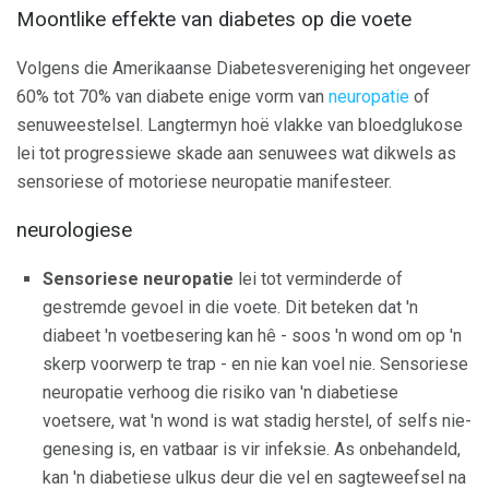
Moontlike effekte van diabetes op die voete
Volgens die Amerikaanse Diabetesvereniging het ongeveer
60% tot 70% van diabete enige vorm van
neuropatie
of
senuweestelsel. Langtermyn hoë vlakke van bloedglukose
lei tot progressiewe skade aan senuwees wat dikwels as
sensoriese of motoriese neuropatie manifesteer.
neurologiese
Sensoriese neuropatie
lei tot verminderde of
gestremde gevoel in die voete. Dit beteken dat 'n
diabeet 'n voetbesering kan hê - soos 'n wond om op 'n
skerp voorwerp te trap - en nie kan voel nie. Sensoriese
neuropatie verhoog die risiko van 'n diabetiese
voetsere, wat 'n wond is wat stadig herstel, of selfs nie-
genesing is, en vatbaar is vir infeksie. As onbehandeld,
kan 'n diabetiese ulkus deur die vel en sagteweefsel na