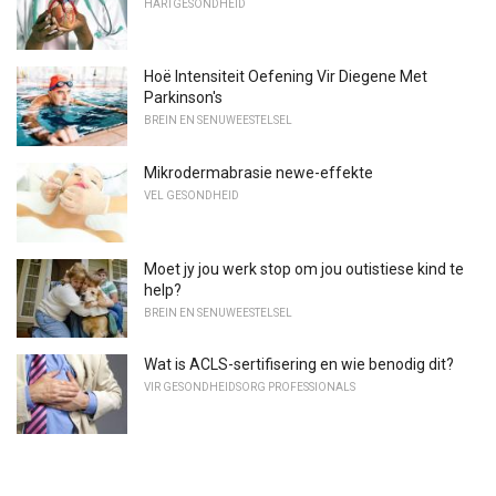
HARTGESONDHEID
Hoë Intensiteit Oefening Vir Diegene Met
Parkinson's
BREIN EN SENUWEESTELSEL
Mikrodermabrasie newe-effekte
VEL GESONDHEID
Moet jy jou werk stop om jou outistiese kind te
help?
BREIN EN SENUWEESTELSEL
Wat is ACLS-sertifisering en wie benodig dit?
VIR GESONDHEIDSORG PROFESSIONALS