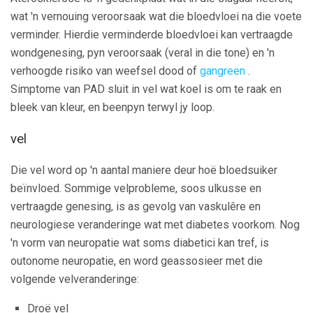
wat 'n vernouing veroorsaak wat die bloedvloei na die voete
verminder. Hierdie verminderde bloedvloei kan vertraagde
wondgenesing, pyn veroorsaak (veral in die tone) en 'n
verhoogde risiko van weefsel dood of
gangreen
.
Simptome van PAD sluit in vel wat koel is om te raak en
bleek van kleur, en beenpyn terwyl jy loop.
vel
Die vel word op 'n aantal maniere deur hoë bloedsuiker
beïnvloed. Sommige velprobleme, soos ulkusse en
vertraagde genesing, is as gevolg van vaskulêre en
neurologiese veranderinge wat met diabetes voorkom. Nog
'n vorm van neuropatie wat soms diabetici kan tref, is
outonome neuropatie, en word geassosieer met die
volgende velveranderinge:
Droë vel