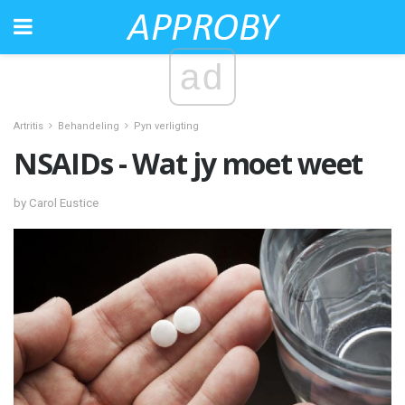
ad
Artritis
Behandeling
Pyn verligting
NSAIDs - Wat jy moet weet
by Carol Eustice