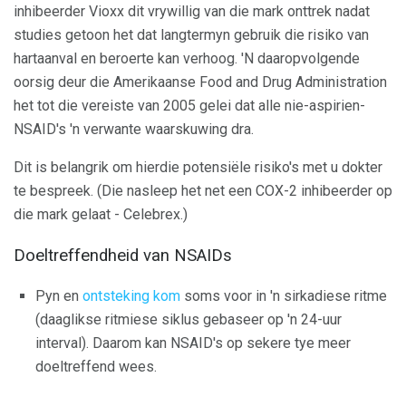
inhibeerder Vioxx dit vrywillig van die mark onttrek nadat
studies getoon het dat langtermyn gebruik die risiko van
hartaanval en beroerte kan verhoog. 'N daaropvolgende
oorsig deur die Amerikaanse Food and Drug Administration
het tot die vereiste van 2005 gelei dat alle nie-aspirien-
NSAID's 'n verwante waarskuwing dra.
Dit is belangrik om hierdie potensiële risiko's met u dokter
te bespreek. (Die nasleep het net een COX-2 inhibeerder op
die mark gelaat - Celebrex.)
Doeltreffendheid van NSAIDs
Pyn en
ontsteking kom
soms voor in 'n sirkadiese ritme
(daaglikse ritmiese siklus gebaseer op 'n 24-uur
interval). Daarom kan NSAID's op sekere tye meer
doeltreffend wees.