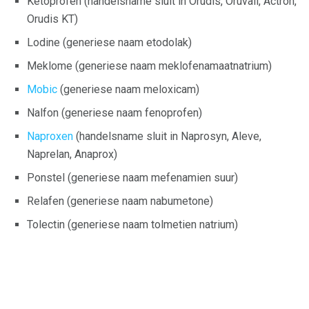
Ketoprofen (handelsname sluit in Orudis, Oruvail, Actron,
Orudis KT)
Lodine (generiese naam etodolak)
Meklome (generiese naam meklofenamaatnatrium)
Mobic
(generiese naam meloxicam)
Nalfon (generiese naam fenoprofen)
Naproxen
(handelsname sluit in Naprosyn, Aleve,
Naprelan, Anaprox)
Ponstel (generiese naam mefenamien suur)
Relafen (generiese naam nabumetone)
Tolectin (generiese naam tolmetien natrium)