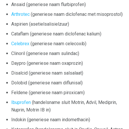
Ansaid (generiese naam flurbiprofen)
Arthrotec
(generiese naam diclofenac met misoprostol)
Aspirien (asetielsalisielzuur)
Cataflam (generiese naam diclofenac kalium)
Celebrex
(generiese naam celecoxib)
Clinoril (generiese naam sulindac)
Daypro (generiese naam oxaprozin)
Disalcid (generiese naam salsalaat)
Dolobid (generiese naam diflunisal)
Feldene (generiese naam piroxicam)
Ibuprofen
(handelsname sluit Motrin, Advil, Mediprin,
Nuprin, Motrin IB in)
Indokin (generiese naam indomethacin)