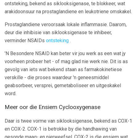
ontsteking, bekend as siklooksigenase, te blokkeer, wat
arakidoonsuur na prostaglandiene en leukotriene omskakel.
Prostaglandiene veroorsaak lokale inflammasie. Daarom,
deur die inhibisie van siklooksigenase te inhibeer,
verminder NSAIDs
ontsteking
.
'N Besondere NSAID kan beter vir jou werk as een wat jy
voorheen probeer het - of mag glad nie werk nie. Dit is as
gevolg van iets wat bekend staan ​​as farmakokinetiese
verskille - die proses waardeur 'n geneesmiddel
geabsorbeer, versprei, gemetaboliseer en uitgeskakel
word.
Meer oor die Ensiem Cyclooxygenase
Daar is twee vorme van siklooksigenase, bekend as COX-1
en COX-2. COX-1 is betrokke by die handhawing van
gesonde maag- en nierweefsel. COX-2 is die ensiem wat