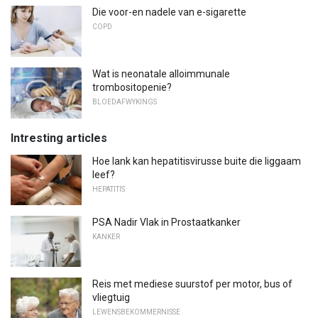
Die voor-en nadele van e-sigarette
COPD
Wat is neonatale alloimmunale
trombositopenie?
BLOEDAFWYKINGS
Intresting articles
Hoe lank kan hepatitisvirusse buite die liggaam
leef?
HEPATITIS
PSA Nadir Vlak in Prostaatkanker
KANKER
Reis met mediese suurstof per motor, bus of
vliegtuig
LEWENSBEKOMMERNISSE