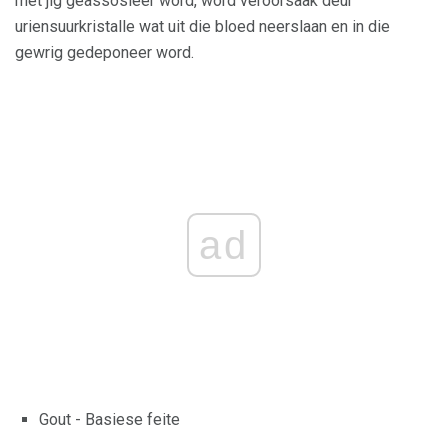
met jig geassosieer word, word veroorsaak deur
uriensuurkristalle wat uit die bloed neerslaan en in die
gewrig gedeponeer word.
ad
Gout - Basiese feite