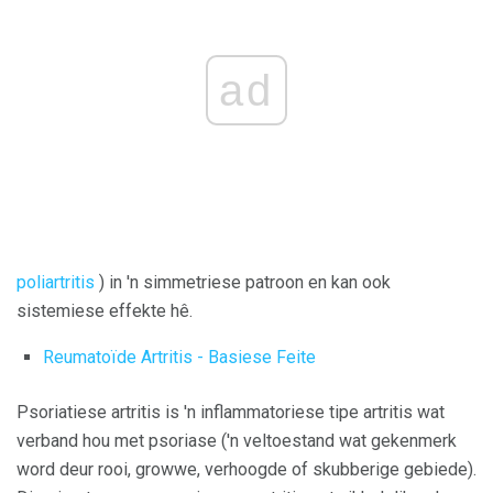
ad
poliartritis
) in 'n simmetriese patroon en kan ook
sistemiese effekte hê.
Reumatoïde Artritis - Basiese Feite
Psoriatiese artritis is 'n inflammatoriese tipe artritis wat
verband hou met psoriase ('n veltoestand wat gekenmerk
word deur rooi, growwe, verhoogde of skubberige gebiede).