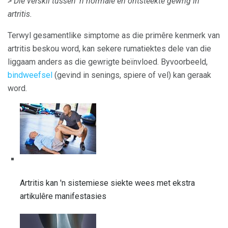
> Die verskil tussen 'n normale en ontsteekte gewrig in
artritis.
Terwyl gesamentlike simptome as die primêre kenmerk van
artritis beskou word, kan sekere rumatiektes dele van die
liggaam anders as die gewrigte beïnvloed. Byvoorbeeld,
bindweefsel
(gevind in senings, spiere of vel) kan geraak
word.
Artritis kan 'n sistemiese siekte wees met ekstra
artikulêre manifestasies