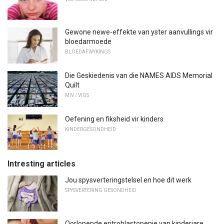
Gewone newe-effekte van yster aanvullings vir
bloedarmoede
BLOEDAFWYKINGS
Die Geskiedenis van die NAMES AIDS Memorial
Quilt
MIV / VIGS
Oefening en fiksheid vir kinders
KINDERGESONDHEID
Intresting articles
Jou spysverteringstelsel en hoe dit werk
SPYSVERTERING GESONDHEID
Oorlopende eritroblastopenie van kinderjare