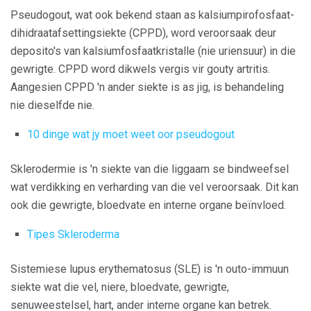
Pseudogout, wat ook bekend staan ​​as kalsiumpirofosfaat-
dihidraatafsettingsiekte (CPPD), word veroorsaak deur
deposito's van kalsiumfosfaatkristalle (nie uriensuur) in die
gewrigte. CPPD word dikwels vergis vir gouty artritis.
Aangesien CPPD 'n ander siekte is as jig, is behandeling
nie dieselfde nie.
10 dinge wat jy moet weet oor pseudogout
Sklerodermie is 'n siekte van die liggaam se bindweefsel
wat verdikking en verharding van die vel veroorsaak. Dit kan
ook die gewrigte, bloedvate en interne organe beïnvloed.
Tipes Skleroderma
Sistemiese lupus erythematosus (SLE) is 'n outo-immuun
siekte wat die vel, niere, bloedvate, gewrigte,
senuweestelsel, hart, ander interne organe kan betrek.