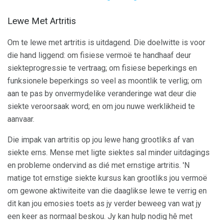
Lewe Met Artritis
Om te lewe met artritis is uitdagend. Die doelwitte is voor
die hand liggend: om fisiese vermoë te handhaaf deur
siekteprogressie te vertraag; om fisiese beperkings en
funksionele beperkings so veel as moontlik te verlig; om
aan te pas by onvermydelike veranderinge wat deur die
siekte veroorsaak word; en om jou nuwe werklikheid te
aanvaar.
Die impak van artritis op jou lewe hang grootliks af van
siekte erns. Mense met ligte siektes sal minder uitdagings
en probleme ondervind as dié met ernstige artritis. 'N
matige tot ernstige siekte kursus kan grootliks jou vermoë
om gewone aktiwiteite van die daaglikse lewe te verrig en
dit kan jou emosies toets as jy verder beweeg van wat jy
een keer as normaal beskou. Jy kan hulp nodig hê met