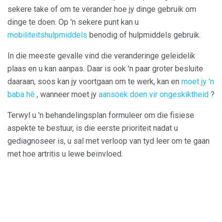
sekere take of om te verander hoe jy dinge gebruik om
dinge te doen. Op 'n sekere punt kan u
mobiliteitshulpmiddels
benodig of hulpmiddels gebruik.
In die meeste gevalle vind die veranderinge geleidelik
plaas en u kan aanpas. Daar is ook 'n paar groter besluite
daaraan, soos kan jy voortgaan om te werk, kan en
moet jy 'n
baba hê
, wanneer moet jy
aansoek doen vir ongeskiktheid
?
Terwyl u 'n behandelingsplan formuleer om die fisiese
aspekte te bestuur, is die eerste prioriteit nadat u
gediagnoseer is, u sal met verloop van tyd leer om te gaan
met hoe artritis u lewe beïnvloed.