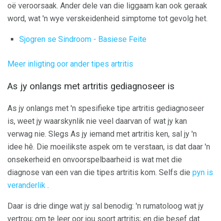
oë veroorsaak. Ander dele van die liggaam kan ook geraak
word, wat 'n wye verskeidenheid simptome tot gevolg het.
Sjogren se Sindroom - Basiese Feite
Meer inligting oor ander tipes artritis
As jy onlangs met artritis gediagnoseer is
As jy onlangs met 'n spesifieke tipe artritis gediagnoseer
is, weet jy waarskynlik nie veel daarvan of wat jy kan
verwag nie. Slegs As jy iemand met artritis ken, sal jy 'n
idee hê. Die moeilikste aspek om te verstaan, is dat daar 'n
onsekerheid en onvoorspelbaarheid is wat met die
diagnose van een van die tipes artritis kom. Selfs die
pyn is
veranderlik
.
Daar is drie dinge wat jy sal benodig: 'n rumatoloog wat jy
vertrou; om te leer oor jou soort artritis; en die besef dat