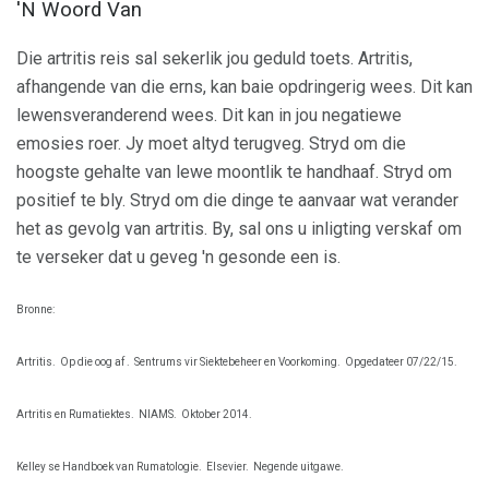
'N Woord Van
Die artritis reis sal sekerlik jou geduld toets. Artritis,
afhangende van die erns, kan baie opdringerig wees. Dit kan
lewensveranderend wees. Dit kan in jou negatiewe
emosies roer. Jy moet altyd terugveg. Stryd om die
hoogste gehalte van lewe moontlik te handhaaf. Stryd om
positief te bly. Stryd om die dinge te aanvaar wat verander
het as gevolg van artritis. By, sal ons u inligting verskaf om
te verseker dat u geveg 'n gesonde een is.
Bronne:
Artritis.
Op die oog af .
Sentrums vir Siektebeheer en Voorkoming.
Opgedateer 07/22/15.
Artritis en Rumatiektes.
NIAMS.
Oktober 2014.
Kelley se Handboek van Rumatologie.
Elsevier.
Negende uitgawe.