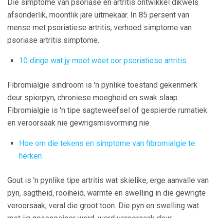
Die simptome van psoriase en artritis ontwikkel dikwels
afsonderlik, moontlik jare uitmekaar. In 85 persent van
mense met psoriatiese artritis, verhoed simptome van
psoriase artritis simptome.
10 dinge wat jy moet weet oor psoriatiese artritis
Fibromialgie sindroom is 'n pynlike toestand gekenmerk
deur spierpyn, chroniese moegheid en swak slaap.
Fibromialgie is 'n tipe sagteweefsel of gespierde rumatiek
en veroorsaak nie gewrigsmisvorming nie.
Hoe om die tekens en simptome van fibromialgie te
herken
Gout is 'n pynlike tipe artritis wat skielike, erge aanvalle van
pyn, sagtheid, rooiheid, warmte en swelling in die gewrigte
veroorsaak, veral die groot toon. Die pyn en swelling wat