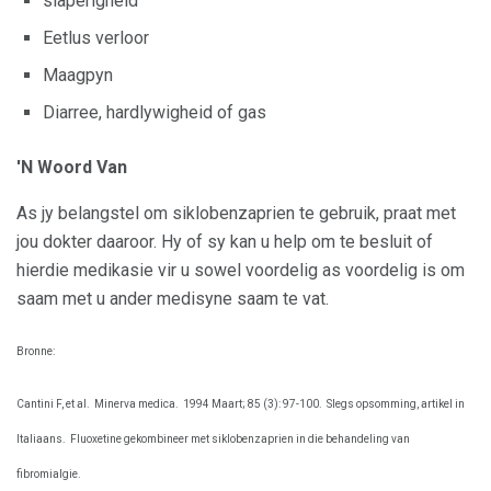
slaperigheid
Eetlus verloor
Maagpyn
Diarree, hardlywigheid of gas
'N Woord Van
As jy belangstel om siklobenzaprien te gebruik, praat met
jou dokter daaroor. Hy of sy kan u help om te besluit of
hierdie medikasie vir u sowel voordelig as voordelig is om
saam met u ander medisyne saam te vat.
Bronne:
Cantini F, et al.
Minerva medica.
1994 Maart; 85 (3): 97-100.
Slegs opsomming, artikel in
Italiaans.
Fluoxetine gekombineer met siklobenzaprien in die behandeling van
fibromialgie.