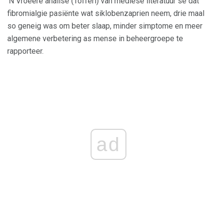
'N Vroeëre analise (Tofferi) van mediese literatuur sê dat
fibromialgie pasiënte wat siklobenzaprien neem, drie maal
so geneig was om beter slaap, minder simptome en meer
algemene verbetering as mense in beheergroepe te
rapporteer.
ad