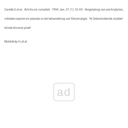
Carette S, et al.
Artritis en rumatiek.
1994 Jan; 37 (1): 32-40.
Vergelyking van amitriptylien,
siklobenzaprien en placebo in die behandeling van fibromialgie.
'N Gekontroleerde, dubbel-
blinde kliniese proef.
Moldofsky H, et al.
ad