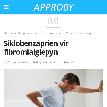
ad
Chroniese Moegheidsindroom & Fibromialgie
Verstaan ​​fibromialgie
Siklobenzaprien vir
fibromialgiepyn
by Adrienne Dellwo; Geskryf deur Grant Hughes, MD