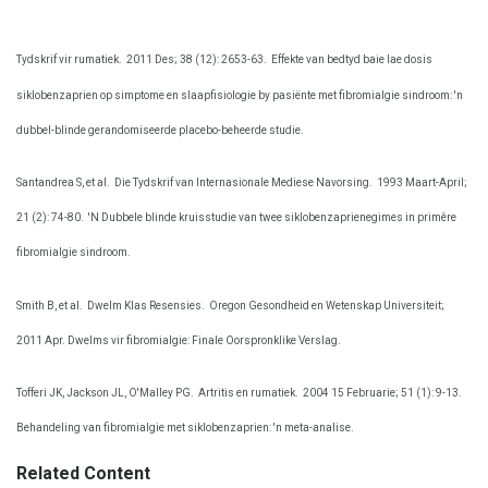
Tydskrif vir rumatiek.
2011 Des; 38 (12): 2653-63.
Effekte van bedtyd baie lae dosis
siklobenzaprien op simptome en slaapfisiologie by pasiënte met fibromialgie sindroom: 'n
dubbel-blinde gerandomiseerde placebo-beheerde studie.
Santandrea S, et al.
Die Tydskrif van Internasionale Mediese Navorsing.
1993 Maart-April;
21 (2): 74-80.
'N Dubbele blinde kruisstudie van twee siklobenzaprienegimes in primêre
fibromialgie sindroom.
Smith B, et al.
Dwelm Klas Resensies.
Oregon Gesondheid en Wetenskap Universiteit;
2011 Apr. Dwelms vir fibromialgie: Finale Oorspronklike Verslag.
Tofferi JK, Jackson JL, O'Malley PG.
Artritis en rumatiek.
2004 15 Februarie; 51 (1): 9-13.
Behandeling van fibromialgie met siklobenzaprien: 'n meta-analise.
Related Content