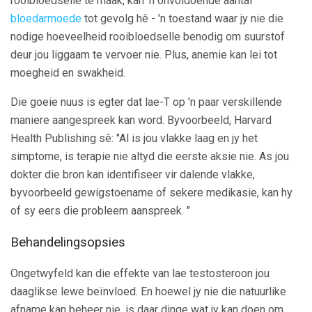
rooibloedselle te maak, kan 'n onvoldoende aantal
bloedarmoede
tot gevolg hê - 'n toestand waar jy nie die
nodige hoeveelheid rooibloedselle benodig om suurstof
deur jou liggaam te vervoer nie. Plus, anemie kan lei tot
moegheid en swakheid.
Die goeie nuus is egter dat lae-T op 'n paar verskillende
maniere aangespreek kan word. Byvoorbeeld, Harvard
Health Publishing sê: "Al is jou vlakke laag en jy het
simptome, is terapie nie altyd die eerste aksie nie. As jou
dokter die bron kan identifiseer vir dalende vlakke,
byvoorbeeld gewigstoename of sekere medikasie, kan hy
of sy eers die probleem aanspreek. "
Behandelingsopsies
Ongetwyfeld kan die effekte van lae testosteroon jou
daaglikse lewe beïnvloed. En hoewel jy nie die natuurlike
afname kan beheer nie, is daar dinge wat jy kan doen om