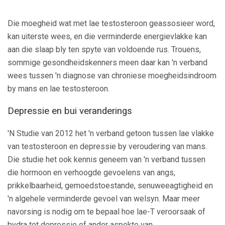
Die moegheid wat met lae testosteroon geassosieer word,
kan uiterste wees, en die verminderde energievlakke kan
aan die slaap bly ten spyte van voldoende rus. Trouens,
sommige gesondheidskenners meen daar kan 'n verband
wees tussen 'n diagnose van chroniese moegheidsindroom
by mans en lae testosteroon.
Depressie en bui veranderings
'N Studie van 2012 het 'n verband getoon tussen lae vlakke
van testosteroon en depressie by veroudering van mans.
Die studie het ook kennis geneem van 'n verband tussen
die hormoon en verhoogde gevoelens van angs,
prikkelbaarheid, gemoedstoestande, senuweeagtigheid en
'n algehele verminderde gevoel van welsyn. Maar meer
navorsing is nodig om te bepaal hoe lae-T veroorsaak of
bydra tot depressie of ander aspekte van