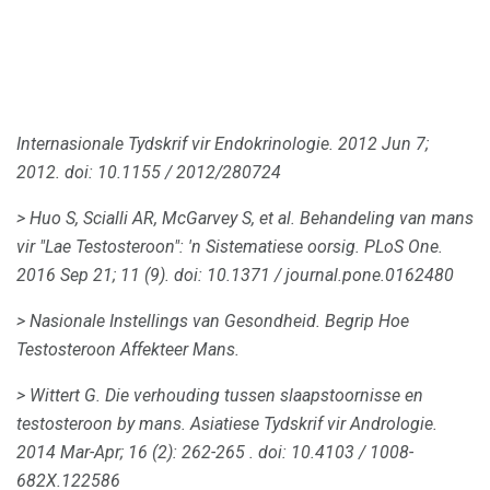
Internasionale Tydskrif vir Endokrinologie.
2012 Jun 7;
2012. doi: 10.1155 / 2012/280724
> Huo S, Scialli AR, McGarvey S, et al.
Behandeling van mans
vir "Lae Testosteroon": 'n Sistematiese oorsig.
PLoS One.
2016 Sep 21;
11 (9).
doi: 10.1371 / journal.pone.0162480
> Nasionale Instellings van Gesondheid.
Begrip Hoe
Testosteroon Affekteer Mans.
> Wittert G. Die verhouding tussen slaapstoornisse en
testosteroon by mans.
Asiatiese Tydskrif vir Andrologie.
2014 Mar-Apr;
16 (2): 262-265
.
doi: 10.4103 / 1008-
682X.122586