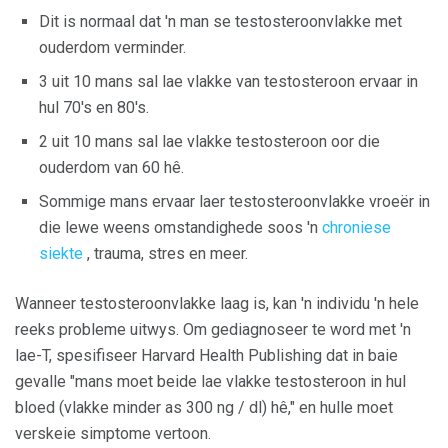
Dit is normaal dat 'n man se testosteroonvlakke met
ouderdom verminder.
3 uit 10 mans sal lae vlakke van testosteroon ervaar in
hul 70's en 80's.
2 uit 10 mans sal lae vlakke testosteroon oor die
ouderdom van 60 hê.
Sommige mans ervaar laer testosteroonvlakke vroeër in
die lewe weens omstandighede soos 'n
chroniese
siekte
, trauma, stres en meer.
Wanneer testosteroonvlakke laag is, kan 'n individu 'n hele
reeks probleme uitwys. Om gediagnoseer te word met 'n
lae-T, spesifiseer Harvard Health Publishing dat in baie
gevalle "mans moet beide lae vlakke testosteroon in hul
bloed (vlakke minder as 300 ng / dl) hê," en hulle moet
verskeie simptome vertoon.