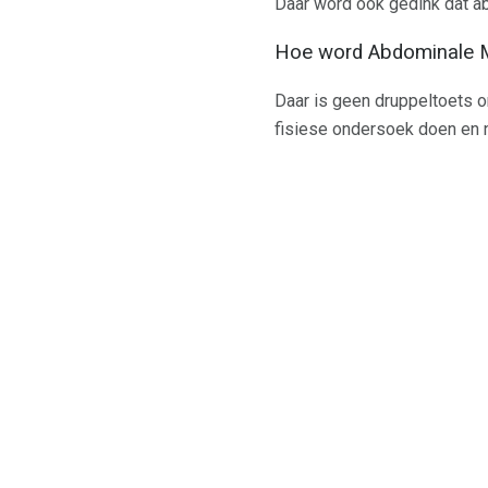
Daar word ook gedink dat a
Hoe word Abdominale M
Daar is geen druppeltoets om
fisiese ondersoek doen en 