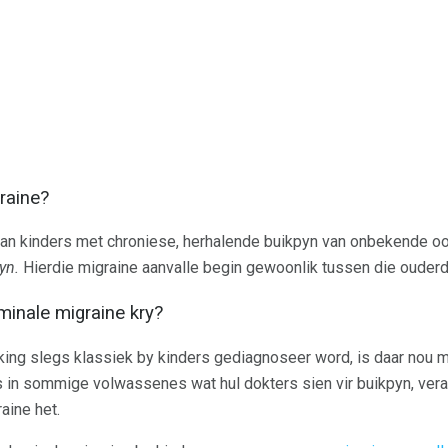
raine?
an kinders met chroniese, herhalende buikpyn van onbekende oo
yn.
Hierdie migraine aanvalle begin gewoonlik tussen die ouder
inale migraine kry?
king slegs klassiek by kinders gediagnoseer word, is daar nou
 in sommige volwassenes wat hul dokters sien vir buikpyn, veral 
aine het.