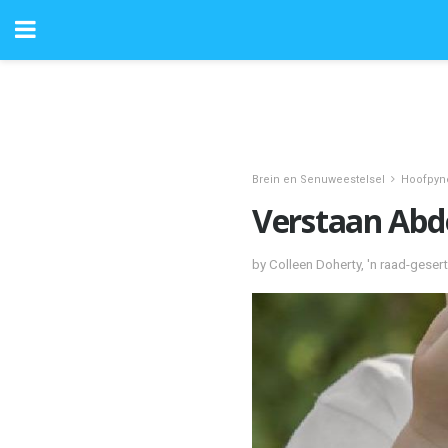
Brein en Senuweestelsel
Hoofpyn
Verstaan ​​Ab
by Colleen Doherty, 'n raad-geser