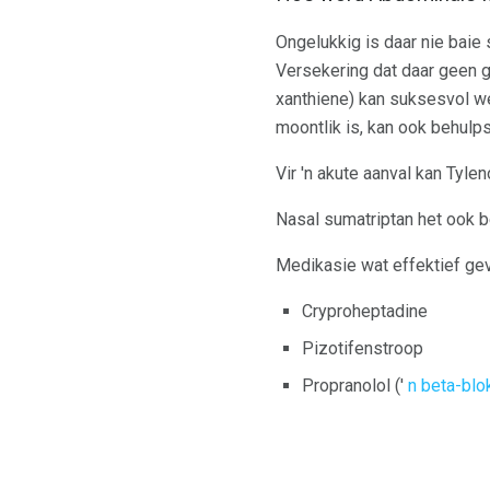
Ongelukkig is daar nie baie
Versekering dat daar geen 
xanthiene) kan suksesvol w
moontlik is, kan ook behul
Vir 'n akute aanval kan Tyl
Nasal sumatriptan het ook b
Medikasie wat effektief gev
Cryproheptadine
Pizotifenstroop
Propranolol ('
n beta-blo