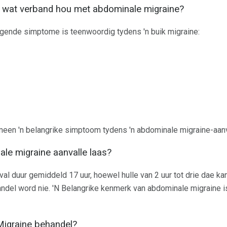
 wat verband hou met abdominale migraine?
lgende simptome is teenwoordig tydens 'n buik migraine:
meen 'n belangrike simptoom tydens 'n abdominale migraine-aanv
le migraine aanvalle laas?
l duur gemiddeld 17 uur, hoewel hulle van 2 uur tot drie dae kan 
del word nie. 'N Belangrike kenmerk van abdominale migraine is
igraine behandel?