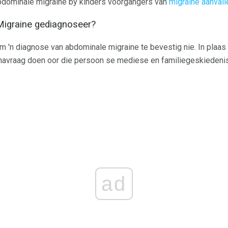
bdominale migraine by kinders voorgangers van
migraine aanvall
igraine gediagnoseer?
 'n diagnose van abdominale migraine te bevestig nie. In plaas d
navraag doen oor die persoon se mediese en familiegeskiedenis
ad