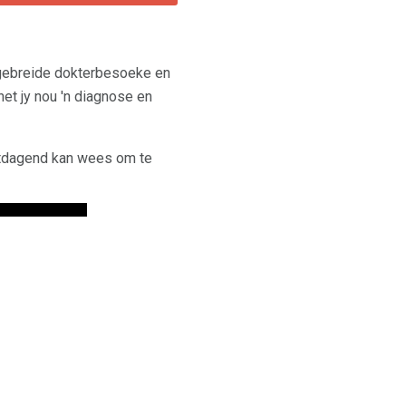
tgebreide dokterbesoeke en
 het jy nou 'n diagnose en
uitdagend kan wees om te