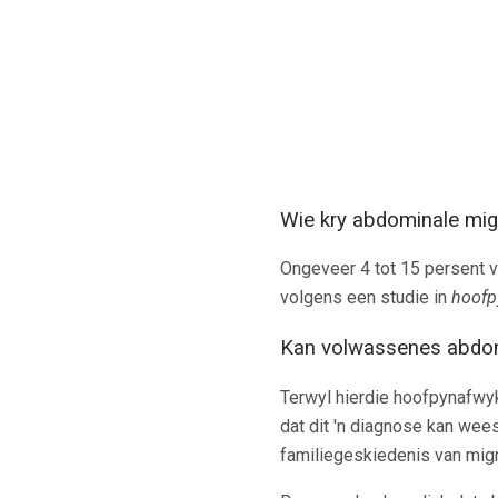
Wie kry abdominale mig
Ongeveer 4 tot 15 persent v
volgens een studie in
hoofp
Kan volwassenes abdom
Terwyl hierdie hoofpynafwy
dat dit 'n diagnose kan wees
familiegeskiedenis van migr