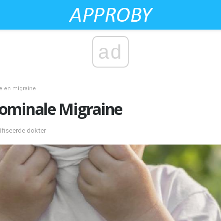
ad
e en migraine
dominale Migraine
tifiseerde dokter