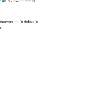
e
as 'n volwassene is.
aarvan, sal 'n dokter 'n
.