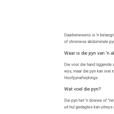
Daarbenewens is 'n belangri
of chroniese abdominale pyn,
Waar is die pyn van 'n 
Die voor die hand liggende 
wys, maar die pyn kan oral i
Hoofpynafwykings.
Wat voel die pyn?
Die pyn het 'n dowwe of "net
uit hul gedagtes kan uitwys 