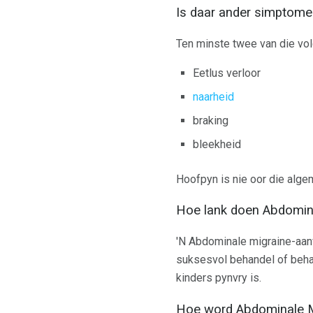
Is daar ander simptome
Ten minste twee van die vo
Eetlus verloor
naarheid
braking
bleekheid
Hoofpyn is nie oor die alge
Hoe lank doen Abdomina
'N Abdominale migraine-aanva
suksesvol behandel of behan
kinders pynvry is.
Hoe word Abdominale M