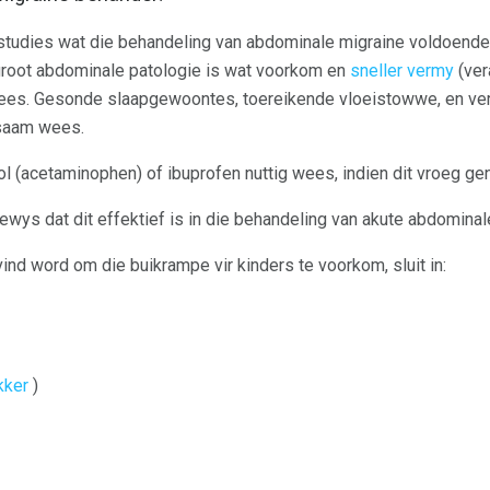
 studies wat die behandeling van abdominale migraine voldoende
groot abdominale patologie is wat voorkom en
sneller vermy
(ver
ees. Gesonde slaapgewoontes, toereikende vloeistowwe, en ver
psaam wees.
enol (acetaminophen) of ibuprofen nuttig wees, indien dit vroeg 
ewys dat dit effektief is in die behandeling van akute abdominal
ind word om die buikrampe vir kinders te voorkom, sluit in:
kker
)