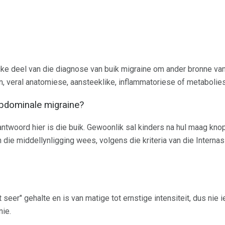
ke deel van die diagnose van buik migraine om ander bronne van 
 veral anatomiese, aansteeklike, inflammatoriese of metaboliese 
abdominale migraine?
antwoord hier is die buik. Gewoonlik sal kinders na hul maag kn
n die middellynligging wees, volgens die kriteria van die Internas
 seer" gehalte en is van matige tot ernstige intensiteit, dus nie
nie.