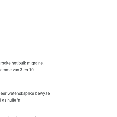
rsake het buik migraine,
domme van 3 en 10.
 meer wetenskaplike bewyse
as hulle 'n