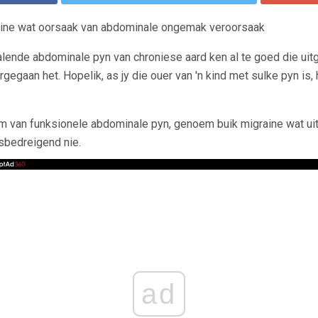
aine wat oorsaak van abdominale ongemak veroorsaak
alende abdominale pyn van chroniese aard ken al te goed die ui
rgegaan het. Hopelik, as jy die ouer van 'n kind met sulke pyn is,
vorm van funksionele abdominale pyn, genoem buik migraine wat 
sbedreigend nie.
ad