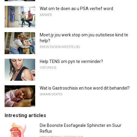
Wat om te doen as u PSA verhef word
KANKER
Moet jy jou werk stop om jou outistiese kind te
help?
BREIN EN SENUWEESTELSEL
Help TENS om pyn te verminder?
ORTOPEDIE
Wat is Gastroschisis en hoe word dit behandel?
SKAARS SIEKTES
Intresting articles
Die Boonste Esofageale Sphincter en Suur
Reflux