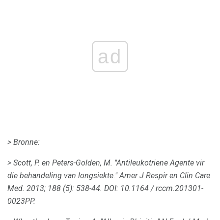
ad
> Bronne:
> Scott, P. en Peters-Golden, M. "Antileukotriene Agente vir
die behandeling van longsiekte."
Amer J Respir en Clin Care
Med.
2013;
188 (5): 538-44.
DOI: 10.1164 / rccm.201301-
0023PP.