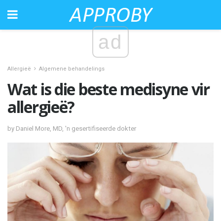
ad
Allergieë
Algemene behandelings
Wat is die beste medisyne vir
allergieë?
by Daniel More, MD, 'n gesertifiseerde dokter