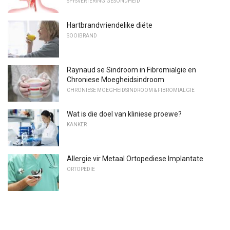
SPYSVERTERING GESONDHEID
Hartbrandvriendelike diëte
SOOIBRAND
Raynaud se Sindroom in Fibromialgie en
Chroniese Moegheidsindroom
CHRONIESE MOEGHEIDSINDROOM & FIBROMIALGIE
Wat is die doel van kliniese proewe?
KANKER
Allergie vir Metaal Ortopediese Implantate
ORTOPEDIE