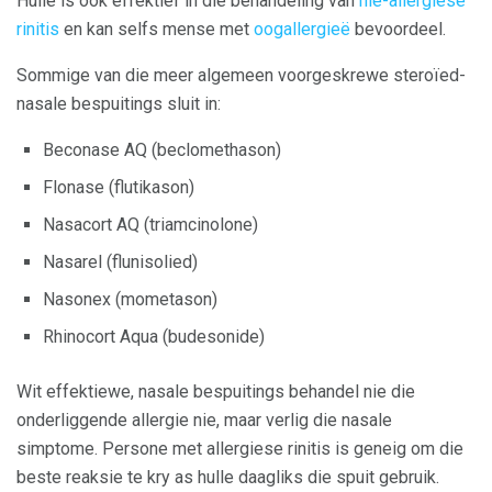
Hulle is ook effektief in die behandeling van
nie-allergiese
rinitis
en kan selfs mense met
oogallergieë
bevoordeel.
Sommige van die meer algemeen voorgeskrewe steroïed-
nasale bespuitings sluit in:
Beconase AQ (beclomethason)
Flonase (flutikason)
Nasacort AQ (triamcinolone)
Nasarel (flunisolied)
Nasonex (mometason)
Rhinocort Aqua (budesonide)
Wit effektiewe, nasale bespuitings behandel nie die
onderliggende allergie nie, maar verlig die nasale
simptome. Persone met allergiese rinitis is geneig om die
beste reaksie te kry as hulle daagliks die spuit gebruik.