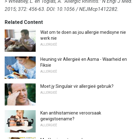
> Wheatley, L. en Togias, A. "Allergic Rhinitis."
N Engl J Med.
2015;
372: 456-63.
DOI: 10.1056 / NEJMcp1412282.
Related Content
Wat om te doen as jou allergie medisyne nie
werk nie
ALLERGIEË
Heuning vir Allergieë en Asma - Waarheid en
Fiksie
ALLERGIEË
Moet jy Singulair vir allergieë gebruik?
ALLERGIEË
Kan antihistamiene veroorsaak
gewigstoename?
ALLERGIEË