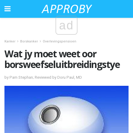
ad
Kanker
Borskanker
Overlevingspensioen
Wat jy moet weet oor
borsweefseluitbreidingstye
by Pam Stephan; Reviewed by Doru Paul, MD