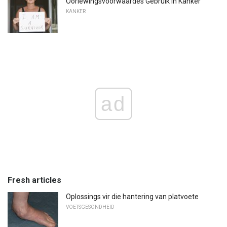
Oorlewingsvoorwaardes Gebruik in Kanker
KANKER
ad
Fresh articles
Oplossings vir die hantering van platvoete
VOETSGESONDHEID