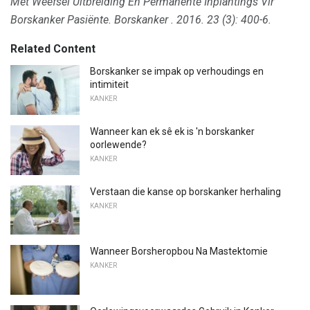
Met Weefsel Uitbreiding En Permanente Inplantings Vir
Borskanker Pasiënte.
Borskanker
.
2016. 23 (3): 400-6.
Related Content
Borskanker se impak op verhoudings en
intimiteit
KANKER
Wanneer kan ek sê ek is 'n borskanker
oorlewende?
KANKER
Verstaan ​​die kanse op borskanker herhaling
KANKER
Wanneer Borsheropbou Na Mastektomie
KANKER