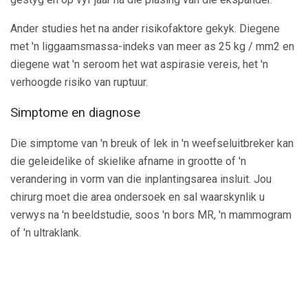
Ander studies het na ander risikofaktore gekyk. Diegene
met 'n liggaamsmassa-indeks van meer as 25 kg / mm2 en
diegene wat 'n seroom het wat aspirasie vereis, het 'n
verhoogde risiko van ruptuur.
Simptome en diagnose
Die simptome van 'n breuk of lek in 'n weefseluitbreker kan
die geleidelike of skielike afname in grootte of 'n
verandering in vorm van die inplantingsarea insluit. Jou
chirurg moet die area ondersoek en sal waarskynlik u
verwys na 'n beeldstudie, soos 'n bors MR, 'n mammogram
of 'n ultraklank.