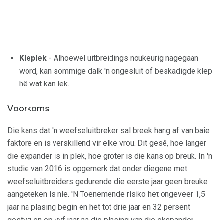
Kleplek
- Alhoewel uitbreidings noukeurig nagegaan
word, kan sommige dalk 'n ongesluit of beskadigde klep
hê wat kan lek.
Voorkoms
Die kans dat 'n weefseluitbreker sal breek hang af van baie
faktore en is verskillend vir elke vrou. Dit gesê, hoe langer
die expander is in plek, hoe groter is die kans op breuk. In 'n
studie van 2016 is opgemerk dat onder diegene met
weefseluitbreiders gedurende die eerste jaar geen breuke
aangeteken is nie. 'N Toenemende risiko het ongeveer 1,5
jaar na plasing begin en het tot drie jaar en 32 persent
gestyg en op vyf jaar na die plasing van die ekspander.