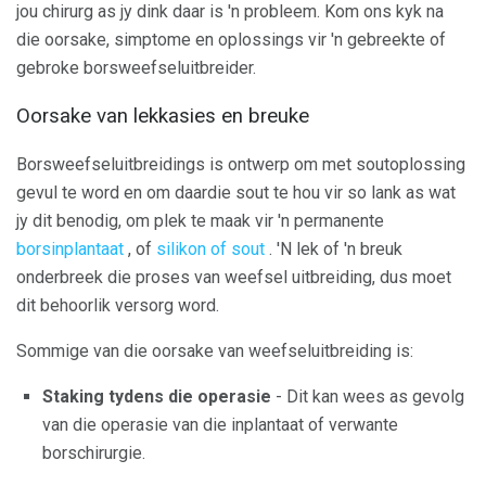
jou chirurg as jy dink daar is 'n probleem. Kom ons kyk na
die oorsake, simptome en oplossings vir 'n gebreekte of
gebroke borsweefseluitbreider.
Oorsake van lekkasies en breuke
Borsweefseluitbreidings is ontwerp om met soutoplossing
gevul te word en om daardie sout te hou vir so lank as wat
jy dit benodig, om plek te maak vir 'n permanente
borsinplantaat
, of
silikon of sout
. 'N lek of 'n breuk
onderbreek die proses van weefsel uitbreiding, dus moet
dit behoorlik versorg word.
Sommige van die oorsake van weefseluitbreiding is:
Staking tydens die operasie
- Dit kan wees as gevolg
van die operasie van die inplantaat of verwante
borschirurgie.