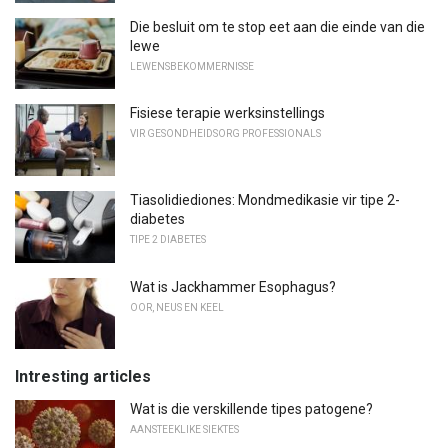
Die besluit om te stop eet aan die einde van die
lewe
LEWENSBEKOMMERNISSE
Fisiese terapie werksinstellings
VIR GESONDHEIDSORG PROFESSIONALS
Tiasolidiediones: Mondmedikasie vir tipe 2-
diabetes
TIPE 2 DIABETES
Wat is Jackhammer Esophagus?
OOR, NEUS EN KEEL
Intresting articles
Wat is die verskillende tipes patogene?
AANSTEEKLIKE SIEKTES