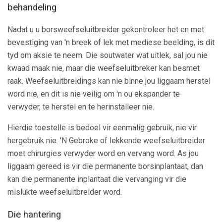
behandeling
Nadat u u borsweefseluitbreider gekontroleer het en met
bevestiging van 'n breek of lek met mediese beelding, is dit
tyd om aksie te neem. Die soutwater wat uitlek, sal jou nie
kwaad maak nie, maar die weefseluitbreker kan besmet
raak. Weefseluitbreidings kan nie binne jou liggaam herstel
word nie, en dit is nie veilig om 'n ou ekspander te
verwyder, te herstel en te herinstalleer nie.
Hierdie toestelle is bedoel vir eenmalig gebruik, nie vir
hergebruik nie. 'N Gebroke of lekkende weefseluitbreider
moet chirurgies verwyder word en vervang word. As jou
liggaam gereed is vir die permanente borsinplantaat, dan
kan die permanente inplantaat die vervanging vir die
mislukte weefseluitbreider word.
Die hantering