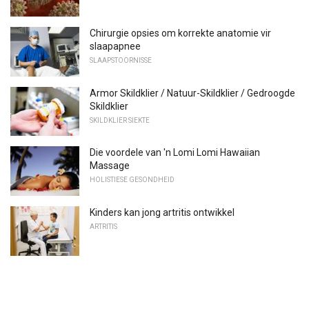
Chirurgie opsies om korrekte anatomie vir
slaapapnee
SLAAPSTOORNISSE
Armor Skildklier / Natuur-Skildklier / Gedroogde
Skildklier
SKILDKLIER SIEKTE
Die voordele van 'n Lomi Lomi Hawaiian
Massage
HOLISTIESE GESONDHEID
Kinders kan jong artritis ontwikkel
ARTRITIS