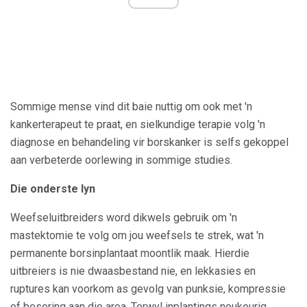
Sommige mense vind dit baie nuttig om ook met 'n
kankerterapeut te praat, en sielkundige terapie volg 'n
diagnose en behandeling vir borskanker is selfs gekoppel
aan verbeterde oorlewing in sommige studies.
Die onderste lyn
Weefseluitbreiders word dikwels gebruik om 'n
mastektomie te volg om jou weefsels te strek, wat 'n
permanente borsinplantaat moontlik maak. Hierdie
uitbreiers is nie dwaasbestand nie, en lekkasies en
ruptures kan voorkom as gevolg van punksie, kompressie
of besering aan die area. Terwyl inplantings noukeurig