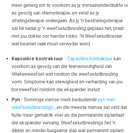
meer geneig om te voorkom as jy immuunonderdrukte is
as gevolg van chemoterapie, en veral as jy
stralingsterapie ondergaan. As jy 'n bestralingsterapie
sal hê nadat jy 'n weefseluitbreiding geplaas het, praat
met jou dokter oor hierdie risiko. 'N Weefseluitbreider
wat besmet raak moet verwyder word.
Kapsulêre kontraksuur
-
Capsulêre kontraktuur
kan
voorkom as gevolg van die teenwoordigheid van
littekenweefsel wat rondom die weefseluitbreiding
vorm. Simptome kan stewigheid en verharding van jou
borsweefsel rondom die ekspander insluit.
Pyn
- Sommige mense merk beduidende
pyn met
weefseluitbreidings
, en die meeste mense sal vind dat
hulle meer gemaklik voel as die permanente inplantaat
die ekspander vervang. Weefseluitbreidings het 'n
dikker en minder buigsame dop wat permanent inplant.