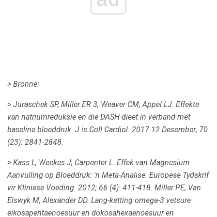
> Bronne:
> Juraschek SP, Miller ER 3, Weaver CM, Appel LJ.
Effekte
van natriumreduksie en die DASH-dieet in verband met
baseline bloeddruk.
J is Coll Cardiol.
2017 12 Desember; 70
(23): 2841-2848.
> Kass L, Weekes J, Carpenter L. Effek van Magnesium
Aanvulling op Bloeddruk: 'n Meta-Analise.
Europese Tydskrif
vir Kliniese Voeding.
2012; 66 (4): 411-418. Miller PE, Van
Elswyk M, Alexander DD.
Lang-ketting omega-3 vetsure
eikosapentaenoësuur en dokosahexaenoësuur en