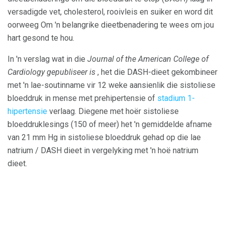
versadigde vet, cholesterol, rooivleis en suiker en word dit
oorweeg Om 'n belangrike dieetbenadering te wees om jou
hart gesond te hou.
In 'n verslag wat in die
Journal of the American College of
Cardiology gepubliseer is
, het die DASH-dieet gekombineer
met 'n lae-soutinname vir 12 weke aansienlik die sistoliese
bloeddruk in mense met prehipertensie of
stadium 1-
hipertensie
verlaag. Diegene met hoër sistoliese
bloeddruklesings (150 of meer) het 'n gemiddelde afname
van 21 mm Hg in sistoliese bloeddruk gehad op die lae
natrium / DASH dieet in vergelyking met 'n hoë natrium
dieet.