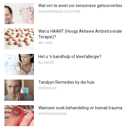
Wat om te weet oor sensoriese gehoorverlies
GEHOORVERLIES / DOOFHEID
Wat is HAART (Hoogs Aktiewe Antiretrovirale
Terapie)?
MIV / VIGS
Het u 'n bandhulp of kleefallergie?
ALLERGIEË
Tandpyn Remedies by die huis
EERSTEHULP
Wanneer soek behandeling vir toenail trauma
VOETSGESONDHEID