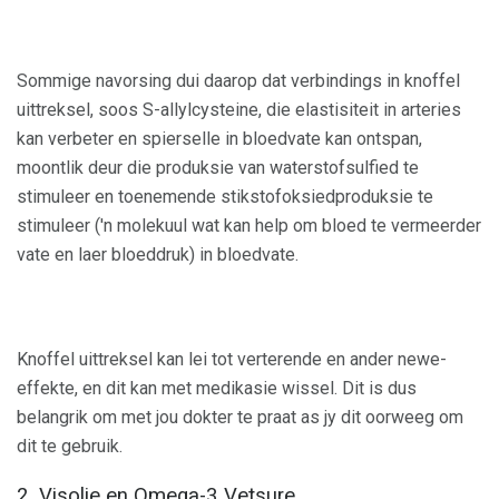
Sommige navorsing dui daarop dat verbindings in knoffel
uittreksel, soos S-allylcysteine, die elastisiteit in arteries
kan verbeter en spierselle in bloedvate kan ontspan,
moontlik deur die produksie van waterstofsulfied te
stimuleer en toenemende stikstofoksiedproduksie te
stimuleer ('n molekuul wat kan help om bloed te vermeerder
vate en laer bloeddruk) in bloedvate.
Knoffel uittreksel kan lei tot verterende en ander newe-
effekte, en dit kan met medikasie wissel. Dit is dus
belangrik om met jou dokter te praat as jy dit oorweeg om
dit te gebruik.
2. Visolie en Omega-3 Vetsure