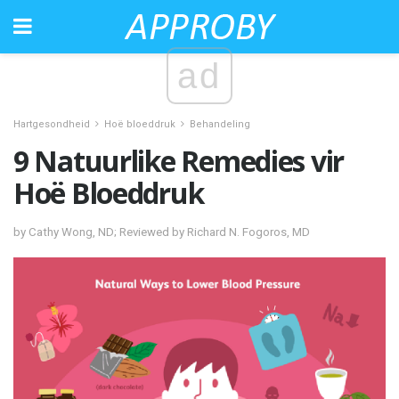
ad
Hartgesondheid
Hoë bloeddruk
Behandeling
9 Natuurlike Remedies vir
Hoë Bloeddruk
by Cathy Wong, ND; Reviewed by Richard N. Fogoros, MD