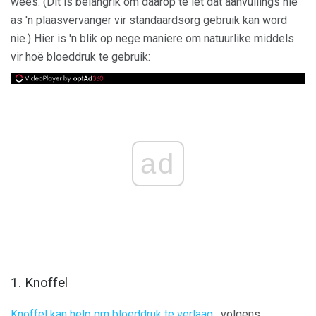
wees. (Dit is belangrik om daarop te let dat aanvullings nie
as 'n plaasvervanger vir standaardsorg gebruik kan word
nie.) Hier is 'n blik op nege maniere om natuurlike middels
vir hoë bloeddruk te gebruik:
ad
1. Knoffel
Knoffel kan help om bloeddruk te verlaag
, volgens