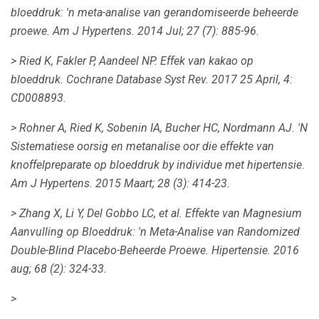
bloeddruk: 'n meta-analise van gerandomiseerde beheerde
proewe.
Am J Hypertens.
2014 Jul; 27 (7): 885-96.
> Ried K, Fakler P, Aandeel NP.
Effek van kakao op
bloeddruk.
Cochrane Database Syst Rev. 2017 25 April, 4:
CD008893.
> Rohner A, Ried K, Sobenin IA, Bucher HC, Nordmann AJ.
'N
Sistematiese oorsig en metanalise oor die effekte van
knoffelpreparate op bloeddruk by individue met hipertensie.
Am J Hypertens.
2015 Maart; 28 (3): 414-23.
> Zhang X, Li Y, Del Gobbo LC, et al.
Effekte van Magnesium
Aanvulling op Bloeddruk: 'n Meta-Analise van Randomized
Double-Blind Placebo-Beheerde Proewe.
Hipertensie.
2016
aug; 68 (2): 324-33.
>