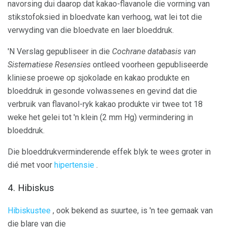
navorsing dui daarop dat kakao-flavanole die vorming van
stikstofoksied in bloedvate kan verhoog, wat lei tot die
verwyding van die bloedvate en laer bloeddruk.
'N Verslag gepubliseer in die
Cochrane databasis van
Sistematiese Resensies
ontleed voorheen gepubliseerde
kliniese proewe op sjokolade en kakao produkte en
bloeddruk in gesonde volwassenes en gevind dat die
verbruik van flavanol-ryk kakao produkte vir twee tot 18
weke het gelei tot 'n klein (2 mm Hg) vermindering in
bloeddruk.
Die bloeddrukverminderende effek blyk te wees groter in
dié met voor
hipertensie
.
4. Hibiskus
Hibiskustee
, ook bekend as suurtee, is 'n tee gemaak van
die blare van die