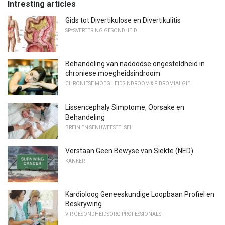
Intresting articles
Gids tot Divertikulose en Divertikulitis
SPYSVERTERING GESONDHEID
Behandeling van nadoodse ongesteldheid in
chroniese moegheidsindroom
CHRONIESE MOEGHEIDSINDROOM & FIBROMIALGIE
Lissencephaly Simptome, Oorsake en
Behandeling
BREIN EN SENUWEESTELSEL
Verstaan ​​Geen Bewyse van Siekte (NED)
KANKER
Kardioloog Geneeskundige Loopbaan Profiel en
Beskrywing
VIR GESONDHEIDSORG PROFESSIONALS