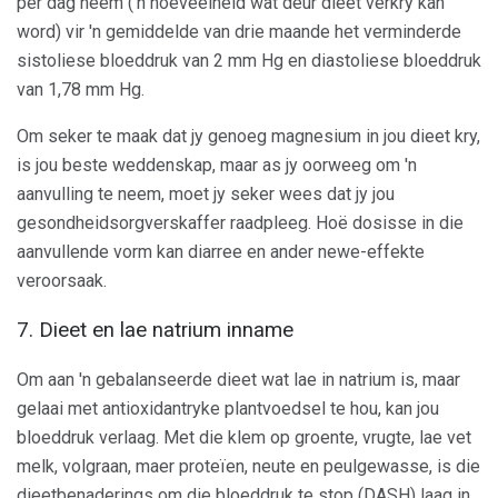
per dag neem ('n hoeveelheid wat deur dieet verkry kan
word) vir 'n gemiddelde van drie maande het verminderde
sistoliese bloeddruk van 2 mm Hg en diastoliese bloeddruk
van 1,78 mm Hg.
Om seker te maak dat jy genoeg magnesium in jou dieet kry,
is jou beste weddenskap, maar as jy oorweeg om 'n
aanvulling te neem, moet jy seker wees dat jy jou
gesondheidsorgverskaffer raadpleeg. Hoë dosisse in die
aanvullende vorm kan diarree en ander newe-effekte
veroorsaak.
7. Dieet en lae natrium inname
Om aan 'n gebalanseerde dieet wat lae in natrium is, maar
gelaai met antioxidantryke plantvoedsel te hou, kan jou
bloeddruk verlaag. Met die klem op groente, vrugte, lae vet
melk, volgraan, maer proteïen, neute en peulgewasse, is die
dieetbenaderings om die bloeddruk te stop (DASH) laag in