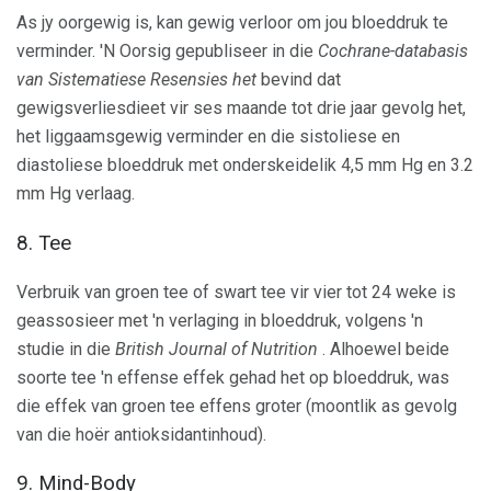
As jy oorgewig is, kan gewig verloor om jou bloeddruk te
verminder. 'N Oorsig gepubliseer in die
Cochrane-databasis
van Sistematiese Resensies het
bevind dat
gewigsverliesdieet vir ses maande tot drie jaar gevolg het,
het liggaamsgewig verminder en die sistoliese en
diastoliese bloeddruk met onderskeidelik 4,5 mm Hg en 3.2
mm Hg verlaag.
8. Tee
Verbruik van groen tee of swart tee vir vier tot 24 weke is
geassosieer met 'n verlaging in bloeddruk, volgens 'n
studie in die
British Journal of Nutrition
. Alhoewel beide
soorte tee 'n effense effek gehad het op bloeddruk, was
die effek van groen tee effens groter (moontlik as gevolg
van die hoër antioksidantinhoud).
9. Mind-Body