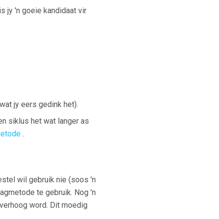
s jy 'n goeie kandidaat vir
wat jy eers gedink het).
en siklus het wat langer as
etode
.
stel wil gebruik nie (soos 'n
agmetode te gebruik. Nog 'n
 verhoog word. Dit moedig