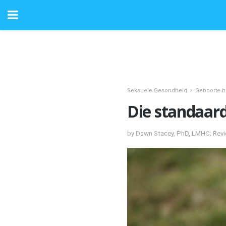
Seksuele Gesondheid
Geboorte 
Die standaar
by Dawn Stacey, PhD, LMHC; Revi