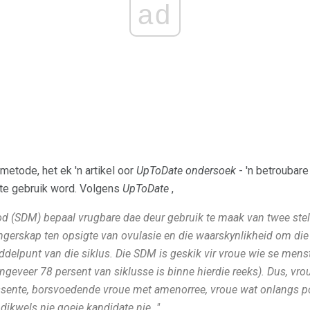
ad
metode, het ek 'n artikel oor
UpToDate ondersoek
- 'n betroubar
nte gebruik word. Volgens
UpToDate
,
d (SDM) bepaal vrugbare dae deur gebruik te maak van twee stel
gerskap ten opsigte van ovulasie en die waarskynlikheid om die 
ddelpunt van die siklus. Die SDM is geskik vir vroue wie se mens
ngeveer 78 persent van siklusse is binne hierdie reeks). Dus, vro
ente, borsvoedende vroue met amenorree, vroue wat onlangs pos
ikwels nie goeie kandidate nie. "