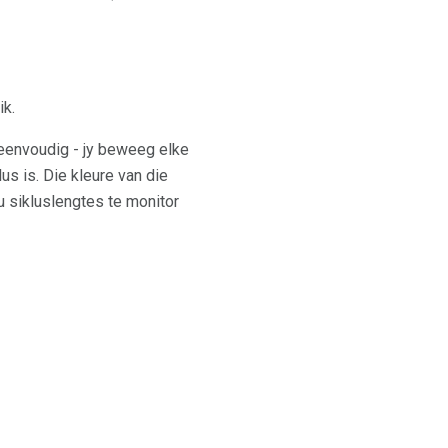
k.
s eenvoudig - jy beweeg elke
us is. Die kleure van die
u sikluslengtes te monitor