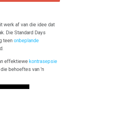
 werk af van die idee dat
ak. Die Standard Days
ng teen
onbeplande
d.
an effektiewe
kontrasepsie
die behoeftes van 'n