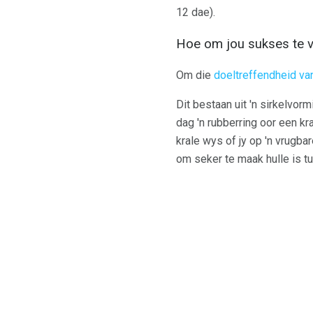
12 dae).
Hoe om jou sukses te 
Om die
doeltreffendheid va
Dit bestaan ​​uit 'n sirkelv
dag 'n rubberring oor een kr
krale wys of jy op 'n vrugba
om seker te maak hulle is t