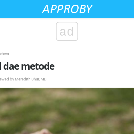
ad
beheer
d dae metode
ewed by Meredith Shur, MD