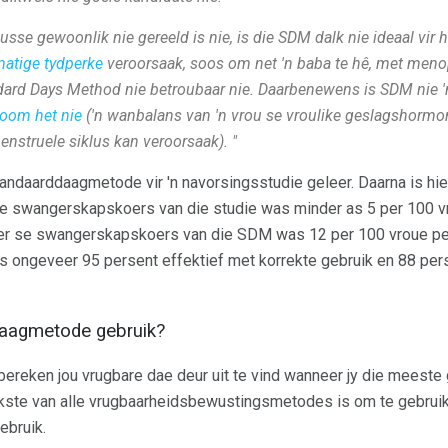
usse gewoonlik nie gereeld is nie, is die SDM dalk nie ideaal vir h
matige tydperke
veroorsaak, soos om net 'n baba te hê, met men
andard Days Method nie betroubaar nie. Daarbenewens is SDM nie '
room het nie
('n wanbalans van 'n vrou se vroulike geslagshormo
nstruele siklus kan veroorsaak). "
andaarddaagmetode vir 'n navorsingsstudie geleer. Daarna is hie
de swangerskapskoers van die studie was minder as 5 per 100 vr
ker se swangerskapskoers van die SDM was 12 per 100 vroue per 
 ongeveer 95 persent effektief met korrekte gebruik en 88 pers
daagmetode gebruik?
reken jou vrugbare dae deur uit te vind wanneer jy die meeste 
ikste van alle vrugbaarheidsbewustingsmetodes is om te gebruik
ebruik.