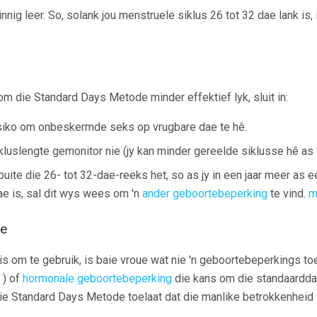
nig leer. So, solank jou menstruele siklus 26 tot 32 dae lank is, i
 die Standard Days Metode minder effektief lyk, sluit in:
siko om onbeskermde seks op vrugbare dae te hê.
ikluslengte gemonitor nie (jy kan minder gereelde siklusse hê as 
uite die 26- tot 32-dae-reeks het, so as jy in een jaar meer as e
ae is, sal dit wys wees om 'n
ander geboortebeperking
te vind.
m
de
is om te gebruik, is baie vroue wat nie 'n geboortebeperkings toe
) of
hormonale geboortebeperking
die kans om die standaardda
die Standard Days Metode toelaat dat die manlike betrokkenheid