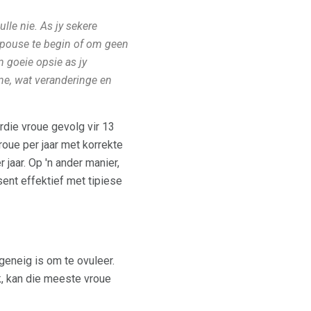
ulle nie. As jy sekere
opouse te begin of om geen
n goeie opsie as jy
ne, wat veranderinge en
rdie vroue gevolg vir 13
oue per jaar met korrekte
jaar. Op 'n ander manier,
ent effektief met tipiese
geneig is om te ovuleer.
, kan die meeste vroue