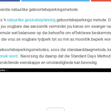
 hierdie natuurlike geboortebeperkingsmetode
s 'n
natuurlike gesinsbeplanning
geboortebeperkings metode. Dit
 jou vrugbare dae aansienlik verminder jou kanse om swanger ra
ormule wat balanseer op die behoefte om effektiewe beskermi
 die vrou se vrugbare tydperk tot so min as moontlik beperk wor
eboortebeperkingsmetodes, soos die standaarddaagmetode, k
ebruik word
. Navorsing dui daarop dat die Standard Days Method 
erskillende eienskappe en omstandighede kan bevredig.