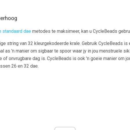
verhoog
n standaard dae
metodes te maksimeer, kan u CycleBeads gebrui
ormige string van 32 kleurgekodeerde krale. Gebruik CycleBeads i
aal as 'n manier om sigbaar te spoor waar jy in jou menstruele sikl
re of onvrugbare dag is. CycleBeads is ook 'n goeie manier om jo
ussen 26 en 32 dae.