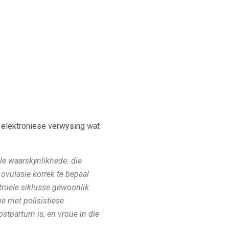
e elektroniese verwysing wat
le waarskynlikhede: die
ovulasie korrek te bepaal
truele siklusse gewoonlik
ue met polisistiese
tpartum is, en vroue in die