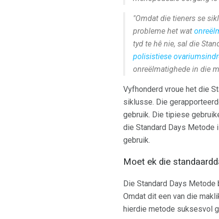
"Omdat die tieners se sikl
probleme het wat
onreël
tyd te hê nie, sal die St
polisistiese ovariumsind
onreëlmatighede in die me
Vyfhonderd vroue het die St
siklusse. Die gerapporteer
gebruik. Die tipiese gebrui
die Standard Days Metode is
gebruik.
Moet ek die standaard
Die Standard Days Metode be
Omdat dit een van die makl
hierdie metode suksesvol g