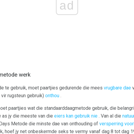
ad
 metode werk
e te gebruik, moet paartjies gedurende die mees
vrugbare dae
v
vir rugsteun gebruik)
onthou
.
et paartjies wat die standaarddaagmetode gebruik, die belangri
ê as jy die meeste van die
eiers kan gebruik nie
. Van al die
natuu
 Days Metode die minste dae van onthouding of
versperring voo
, hoef jy net onbeskermde seks te vermy vanaf dag 8 tot dag 19