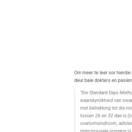
Om meer te leer oor hierdie 
deur baie dokters en pasië
"Die Standard Days Metho
waarskynlikheid van swan
met betrekking tot die mi
tussen 26 en 32 dae is (o
ovariumsindroom, adoless
menopousale oorgang is d