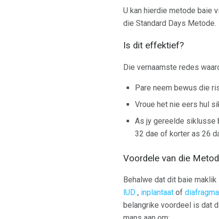
U kan hierdie metode baie vin
die Standard Days Metode.
Is dit effektief?
Die vernaamste redes waarom
Pare neem bewus die ri
Vroue het nie eers hul s
As jy gereelde siklusse b
32 dae of korter as 26 d
Voordele van die Meto
Behalwe dat dit baie maklik 
lUD
,
inplantaat
of
diafragma
belangrike voordeel is dat 
mans aan om: