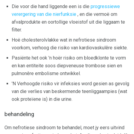
Die voor die hand liggende een is die
progressiewe
verergering van die nierfunksie
, en die vermoë om
afvalprodukte en oortollige vloeistof uit die liggaam te
filter.
Hoë cholesterolvlakke wat in nefrotiese sindroom
voorkom, verhoog die risiko van kardiovaskulêre siekte.
Pasiënte het ook 'n hoër risiko om bloedklonte te vorm
en kan entiteite soos diepveneuse trombose sien en
pulmonêre embolisme ontwikkel.
'N Verhoogde risiko vir infeksies word gesien as gevolg
van die verlies van beskermende teenliggaampies (wat
ook proteïene is) in die urine.
behandeling
Om nefrotiese sindroom te behandel, moet jy eers uitvind