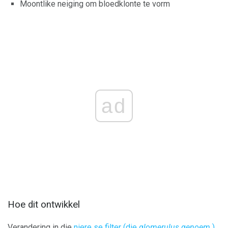
Moontlike neiging om bloedklonte te vorm
ad
Hoe dit ontwikkel
Verandering in die
niere se filter (die
glomerulus genoem
)