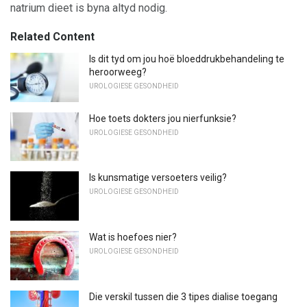
natrium dieet is byna altyd nodig.
Related Content
Is dit tyd om jou hoë bloeddrukbehandeling te
heroorweeg?
UROLOGIESE GESONDHEID
Hoe toets dokters jou nierfunksie?
UROLOGIESE GESONDHEID
Is kunsmatige versoeters veilig?
UROLOGIESE GESONDHEID
Wat is hoefoes nier?
UROLOGIESE GESONDHEID
Die verskil tussen die 3 tipes dialise toegang