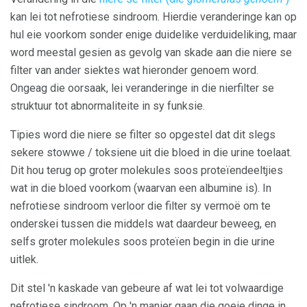
kan lei tot nefrotiese sindroom. Hierdie veranderinge kan op
hul eie voorkom sonder enige duidelike verduideliking, maar
word meestal gesien as gevolg van skade aan die niere se
filter van ander siektes wat hieronder genoem word.
Ongeag die oorsaak, lei veranderinge in die nierfilter se
struktuur tot abnormaliteite in sy funksie.
Tipies word die niere se filter so opgestel dat dit slegs
sekere stowwe / toksiene uit die bloed in die urine toelaat.
Dit hou terug op groter molekules soos proteïendeeltjies
wat in die bloed voorkom (waarvan een albumine is). In
nefrotiese sindroom verloor die filter sy vermoë om te
onderskei tussen die middels wat daardeur beweeg, en
selfs groter molekules soos proteïen begin in die urine
uitlek.
Dit stel 'n kaskade van gebeure af wat lei tot volwaardige
nefrotiese sindroom. Op 'n manier gaan die goeie dinge in