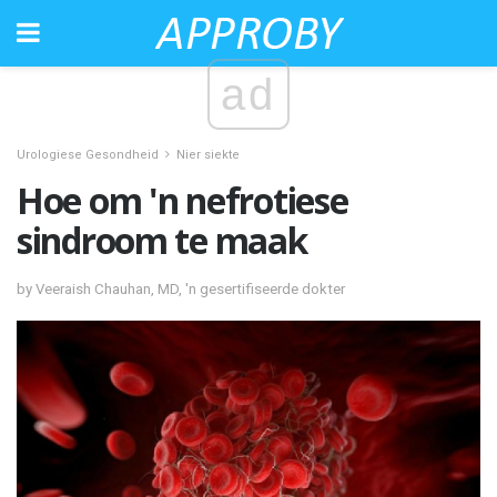
ad
Urologiese Gesondheid
Nier siekte
Hoe om 'n nefrotiese
sindroom te maak
by Veeraish Chauhan, MD, 'n gesertifiseerde dokter