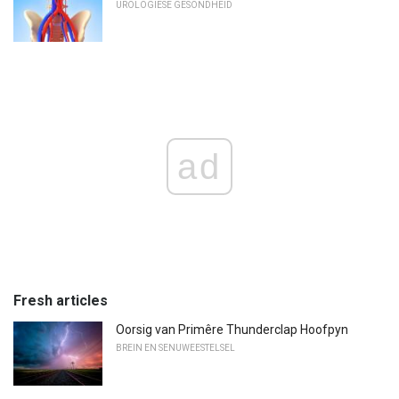
UROLOGIESE GESONDHEID
ad
Fresh articles
Oorsig van Primêre Thunderclap Hoofpyn
BREIN EN SENUWEESTELSEL