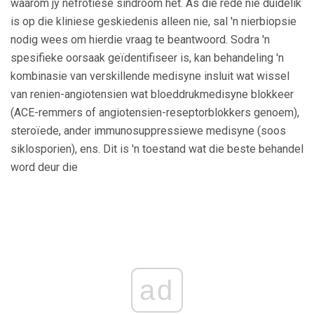
waarom jy nefrotiese sindroom het. As die rede nie duidelik
is op die kliniese geskiedenis alleen nie, sal 'n nierbiopsie
nodig wees om hierdie vraag te beantwoord. Sodra 'n
spesifieke oorsaak geïdentifiseer is, kan behandeling 'n
kombinasie van verskillende medisyne insluit wat wissel
van renien-angiotensien wat bloeddrukmedisyne blokkeer
(ACE-remmers of angiotensien-reseptorblokkers genoem),
steroïede, ander immunosuppressiewe medisyne (soos
siklosporien), ens. Dit is 'n toestand wat die beste behandel
word deur die
ad