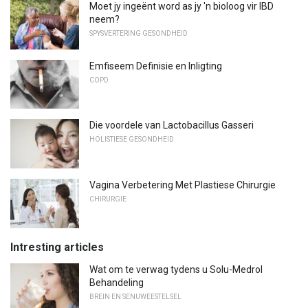
Moet jy ingeënt word as jy 'n bioloog vir IBD
neem?
SPYSVERTERING GESONDHEID
Emfiseem Definisie en Inligting
COPD
Die voordele van Lactobacillus Gasseri
HOLISTIESE GESONDHEID
Vagina Verbetering Met Plastiese Chirurgie
CHIRURGIE
Intresting articles
Wat om te verwag tydens u Solu-Medrol
Behandeling
BREIN EN SENUWEESTELSEL