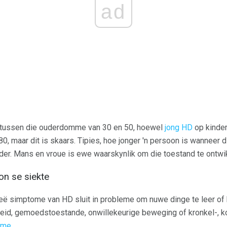
ad
tussen die ouderdomme van 30 en 50, hoewel
jong HD
op kinders
0, maar dit is skaars. Tipies, hoe jonger 'n persoon is wanneer
rder. Mans en vroue is ewe waarskynlik om die toestand te ontwi
n se siekte
ë simptome van HD sluit in probleme om nuwe dinge te leer of 
dheid, gemoedstoestande, onwillekeurige beweging of kronkel-, k
eme
.