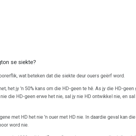
ton se siekte?
oorerflik, wat beteken dat die siekte deur ouers geërf word.
t, het jy 'n 50% kans om die HD-geen te hê. As jy die HD-geen ge
nie die HD-geen erwe het nie, sal jy nie HD ontwikkel nie, en sal 
ene met HD het nie 'n ouer met HD nie. In daardie geval kan die
poor word nie.