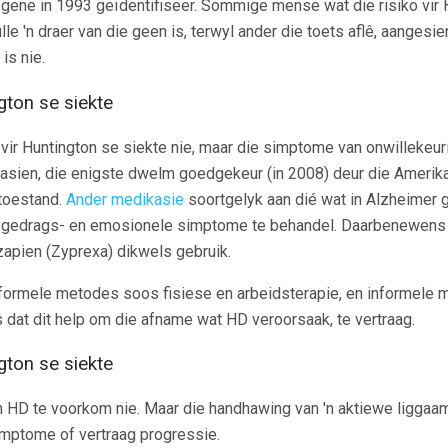
ene in 1993 geïdentifiseer. Sommige mense wat die risiko vir H
lle 'n draer van die geen is, terwyl ander die toets aflê, aangesi
is nie.
gton se siekte
vir Huntington se siekte nie, maar die simptome van onwillekeu
asien, die enigste dwelm goedgekeur (in 2008) deur die Amerik
 toestand.
Ander medikasie
soortgelyk aan dié wat in Alzheimer g
 gedrags- en emosionele simptome te behandel. Daarbenewen
zapien (Zyprexa) dikwels gebruik.
formele metodes soos fisiese en arbeidsterapie, en informele 
dat dit help om die afname wat HD veroorsaak, te vertraag.
ton se siekte
 HD te voorkom nie. Maar die handhawing van 'n aktiewe liggaa
imptome of vertraag progressie.