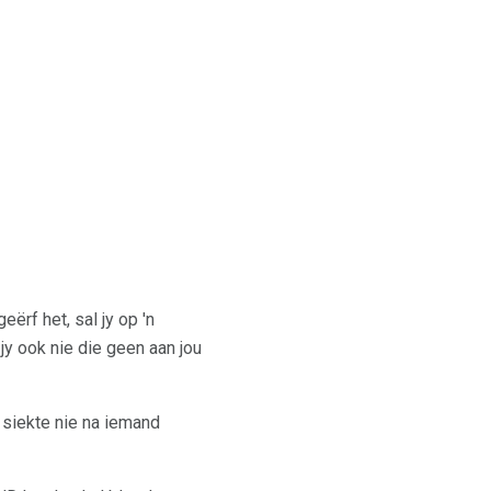
ërf het, sal jy op 'n
jy ook nie die geen aan jou
 siekte nie na iemand