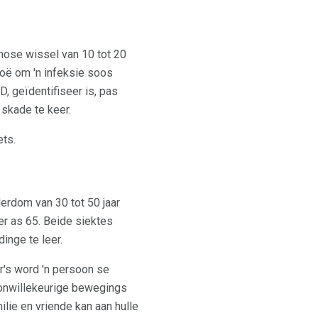
nose wissel van 10 tot 20
moë om 'n infeksie soos
, geïdentifiseer is, pas
 skade te keer.
ts.
rdom van 30 tot 50 jaar
er as 65. Beide siektes
nge te leer.
r's word 'n persoon se
 onwillekeurige bewegings
ilie en vriende kan aan hulle