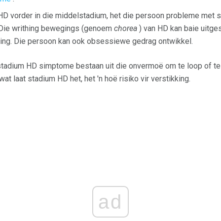
D vorder in die middelstadium, het die persoon probleme met slu
 Die writhing bewegings (genoem
chorea
) van HD kan baie uitg
ring. Die persoon kan ook obsessiewe gedrag ontwikkel.
tadium HD simptome bestaan ​​uit die onvermoë om te loop of te 
at laat stadium HD het, het 'n hoë risiko vir verstikking.
ad