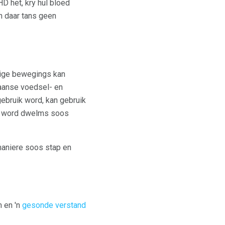
D het, kry hul bloed
en daar tans geen
rige bewegings kan
aanse voedsel- en
ebruik word, kan gebruik
s word dwelms soos
maniere soos stap en
m en 'n
gesonde verstand