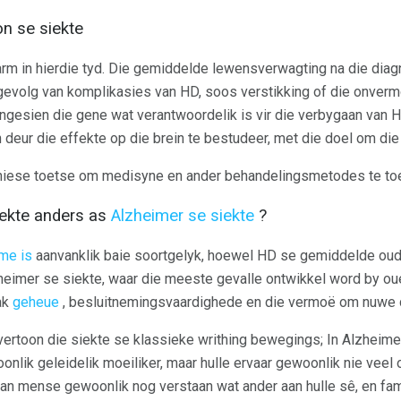
n se siekte
arm in hierdie tyd. Die gemiddelde lewensverwagting na die diag
 gevolg van komplikasies van HD, soos verstikking of die onver
ngesien die gene wat verantwoordelik is vir die verbygaan van HD
 deur die effekte op die brein te bestudeer, met die doel om die
iniese toetse om medisyne en ander behandelingsmetodes te toe
iekte anders as
Alzheimer se siekte
?
me is
aanvanklik baie soortgelyk, hoewel HD se gemiddelde oude
lzheimer se siekte, waar die meeste gevalle ontwikkel word by ou
ak
geheue
, besluitnemingsvaardighede en die vermoë om nuwe di
rtoon die siekte se klassieke writhing bewegings; In Alzheime
lik geleidelik moeiliker, maar hulle ervaar gewoonlik nie veel
 kan mense gewoonlik nog verstaan ​​wat ander aan hulle sê, en fam