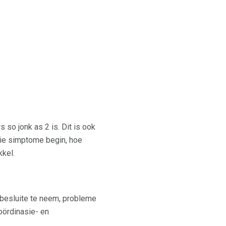
 so jonk as 2 is. Dit is ook
 die simptome begin, hoe
kkel.
besluite te neem, probleme
oördinasie- en