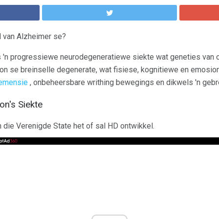
l van Alzheimer se?
is 'n progressiewe neurodegeneratiewe siekte wat geneties van 
on se breinselle degenerate, wat fisiese, kognitiewe en emosi
emensie
, onbeheersbare writhing bewegings en dikwels 'n gebre
on's Siekte
die Verenigde State het of sal HD ontwikkel.