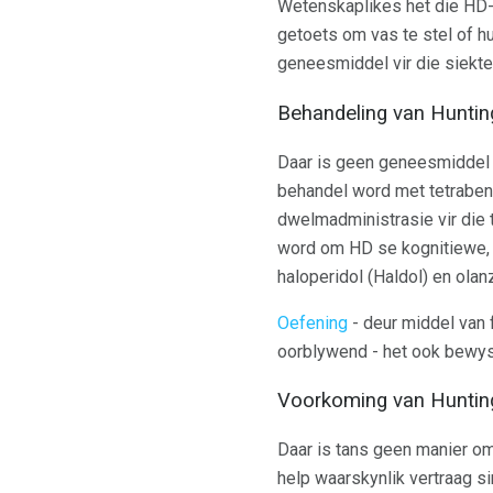
Wetenskaplikes het die HD-g
getoets om vas te stel of hu
geneesmiddel vir die siekte 
Behandeling van Huntin
Daar is geen geneesmiddel 
behandel word met tetraben
dwelmadministrasie vir die
word om HD se kognitiewe,
haloperidol (Haldol) en olan
Oefening
- deur middel van 
oorblywend - het ook bewys 
Voorkoming van Hunting
Daar is tans geen manier om
help waarskynlik vertraag s