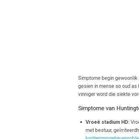
Simptome begin gewoonlik 
gesien in mense so oud as 8
vinniger word die siekte vo
Simptome van Huntingto
Vroeë stadium HD:
Vroe
met bestuur, geïrriteer
korttermyngeheueprobl