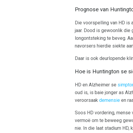
Prognose van Huntingto
Die voorspelling van HD is 
jaar. Dood is gewoonlik die
longontsteking te beveg. Aa
navorsers hierdie siekte aan
Daar is ook deurlopende kl
Hoe is Huntington se s
HD en Alzheimer se
simpto
oud is, is baie jonger as A
veroorsaak
demensie
en ra
Soos HD vordering, mense ve
vermoë om te beweeg gewoon
nie. In die laat stadium HD,