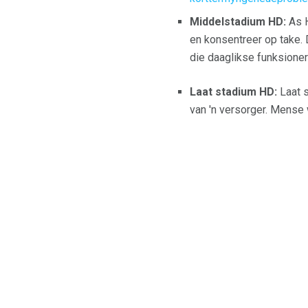
Middelstadium HD:
As H
en konsentreer op take.
die daaglikse funksione
Laat stadium HD:
Laat s
van 'n versorger. Mense w