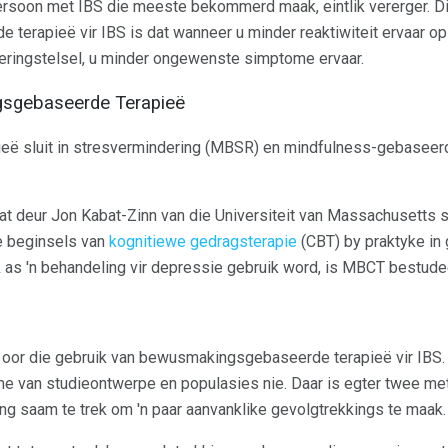
rsoon met IBS die meeste bekommerd maak, eintlik vererger. Di
 terapieë vir IBS is dat wanneer u minder reaktiwiteit ervaar o
eringstelsel, u minder ongewenste simptome ervaar.
sgebaseerde Terapieë
ë sluit in stresvermindering (MBSR) en mindfulness-gebaseerd
t deur Jon Kabat-Zinn van die Universiteit van Massachusetts
e beginsels van
kognitiewe gedragsterapie
(CBT) by praktyke in
s 'n behandeling vir depressie gebruik word, is MBCT bestudeer
 oor die gebruik van bewusmakingsgebaseerde terapieë vir IBS.
me van studieontwerpe en populasies nie. Daar is egter twee m
g saam te trek om 'n paar aanvanklike gevolgtrekkings te maak.