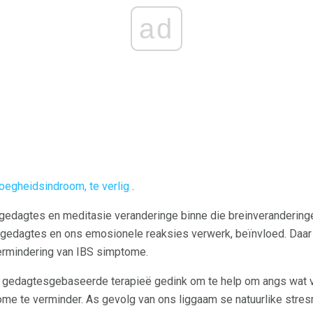
ad
oegheidsindroom, te verlig
.
gedagtes en meditasie veranderinge binne die breinverandering
gedagtes en ons emosionele reaksies verwerk, beïnvloed. Daar 
 vermindering van IBS simptome.
d gedagtesgebaseerde terapieë gedink om te help om angs wat 
me te verminder. As gevolg van ons liggaam se natuurlike stres