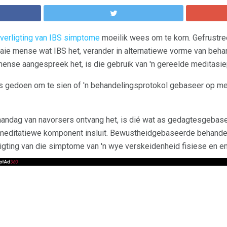
verligting van IBS simptome
moeilik wees om te kom. Gefrustre
aie mense wat IBS het, verander in alternatiewe vorme van behan
nse aangespreek het, is die gebruik van 'n gereelde meditasie
es gedoen om te sien of 'n behandelingsprotokol gebaseer op m
 aandag van navorsers ontvang het, is dié wat as gedagtesgeba
n meditatiewe komponent insluit. Bewustheidgebaseerde behande
rligting van die simptome van 'n wye verskeidenheid fisiese en 