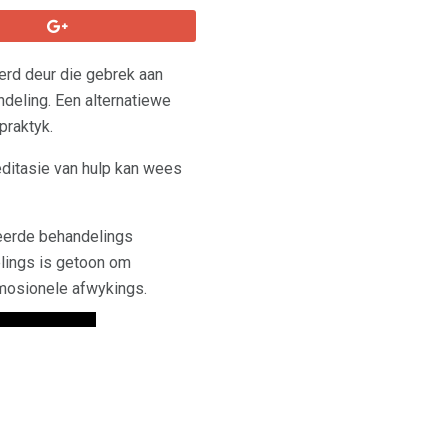
erd deur die gebrek aan
deling. Een alternatiewe
praktyk.
editasie van hulp kan wees
seerde behandelings
lings is getoon om
emosionele afwykings.