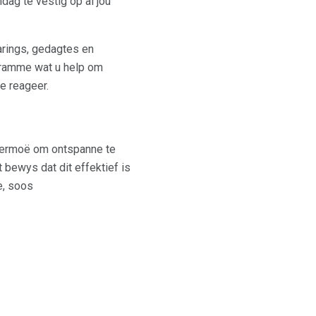
dag te vestig op al jou
arings, gedagtes en
gramme wat u help om
e reageer.
vermoë om ontspanne te
t bewys dat dit effektief is
e, soos