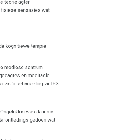
e teorie agter
p fisiese sensasies wat
e kognitiewe terapie
 se mediese sentrum
 gedagtes en meditasie.
 as 'n behandeling vir IBS.
 Ongelukkig was daar nie
eta-ontledings gedoen wat