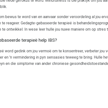
 die hede gefokus te word. Mindfulness is die praktyk om jou aan
blik.
om bewus te word van en aanvaar sonder veroordeling al jou erv
 te reageer. Gedagte-gebaseerde terapieë is behandelingspro
te ontwikkel. In wese leer hulle jou nuwe maniere om op stres t
baseerde terapieë help IBS?
ë word gedink om jou vermoë om te konsentreer, verbeter jou 
ter en 'n vermindering in pyn sensasies teweeg te bring. Hulle he
 pyn en die simptome van ander chroniese gesondheidstoestand