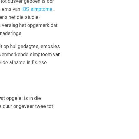
 tot dusver gedoen is oor
e erns van
IBS simptome
,
ens het die studie-
en verslag het opgemerk dat
naderings.
eit op hul gedagtes, emosies
 kenmerkende simptoom van
eide afname in fisiese
t opgelei is in die
e duur ongeveer twee tot