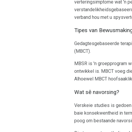
verteringsimptome wat 'n pe
verstandelikheidsgebaseerde
verband hou met u spysvert
Tipes van Bewusmaking
Gedagtesgebaseerde terapie
(MBCT).
MBSR is 'n groepprogram wa
ontwikkel is. MBCT voeg di
Alhoewel MBCT hoofsaaklik a
Wat sê navorsing?
Verskeie studies is gedoen
baie konsekwentheid in ter
poog om bestaande navorsin