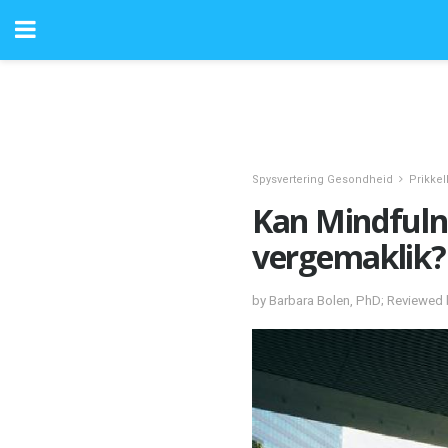
Spysvertering Gesondheid
Prikke
Kan Mindfuln
vergemaklik?
by Barbara Bolen, PhD; Reviewe