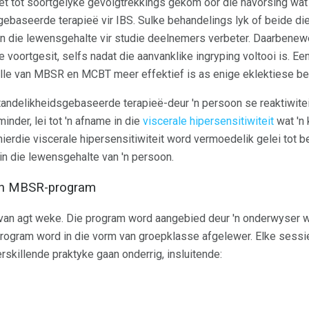
t tot soortgelyke gevolgtrekkings gekom oor die navorsing wat
ebaseerde terapieë vir IBS. Sulke behandelings lyk of beide di
en die lewensgehalte vir studie deelnemers verbeter. Daarbenew
 voortgesit, selfs nadat die aanvanklike ingryping voltooi is. E
olle van MBSR en MCBT meer effektief is as enige eklektiese be
rstandelikheidsgebaseerde terapieë-deur 'n persoon se reaktiwit
inder, lei tot 'n afname in die
viscerale hipersensitiwiteit
wat 'n
hierdie viscerale hipersensitiwiteit word vermoedelik gelei tot b
in die lewensgehalte van 'n persoon.
'n MBSR-program
van agt weke. Die program word aangebied deur 'n onderwyser wa
program word in die vorm van groepklasse afgelewer. Elke sessi
erskillende praktyke gaan onderrig, insluitende: