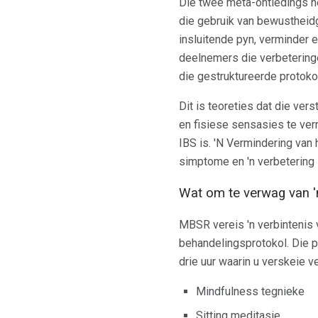
Die twee meta-ontledings he
die gebruik van bewustheidg
insluitende pyn, verminder 
deelnemers die verbeteringe
die gestruktureerde protok
Dit is teoreties dat die ve
en fisiese sensasies te verm
IBS is. 'N Vermindering van 
simptome en 'n verbetering 
Wat om te verwag van 
MBSR vereis 'n verbintenis 
behandelingsprotokol. Die 
drie uur waarin u verskeie v
Mindfulness tegnieke
Sitting meditasie