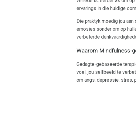
verlede is, eerder as om op
ervarings in die huidige oom
Die praktyk moedig jou aan 
emosies sonder om op hulle
verbeterde denkvaardighede 
Waarom Mindfulness-ge
Gedagte-gebaseerde terapie
voel, jou selfbeeld te verbe
om angs, depressie, stres,