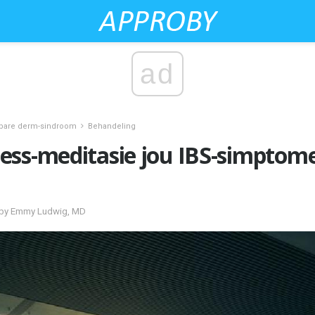
ad
lbare derm-sindroom
Behandeling
ess-meditasie jou IBS-simptom
d by Emmy Ludwig, MD