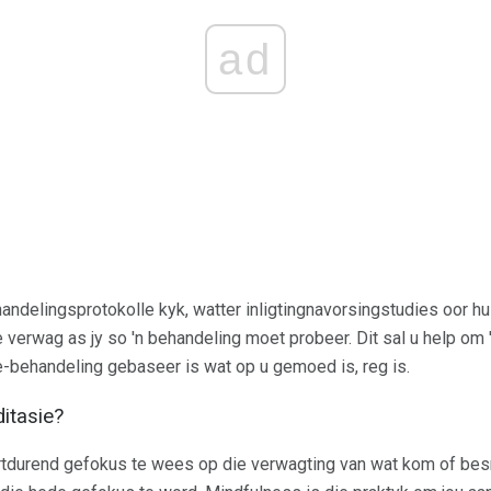
ad
handelingsprotokolle kyk, watter inligtingnavorsingstudies oor h
verwag as jy so 'n behandeling moet probeer. Dit sal u help om '
ie-behandeling gebaseer is wat op u gemoed is, reg is.
itasie?
rtdurend gefokus te wees op die verwagting van wat kom of besm