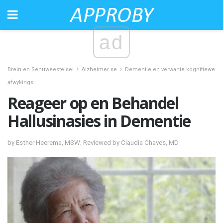
ad
Brein en Senuweestelsel
Alzheimer se
Dementie en verwante kognitiewe
afwykings
Reageer op en Behandel
Hallusinasies in Dementie
by Esther Heerema, MSW; Reviewed by Claudia Chaves, MD