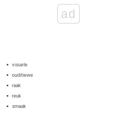
ad
visuele
ouditiewe
raak
reuk
smaak