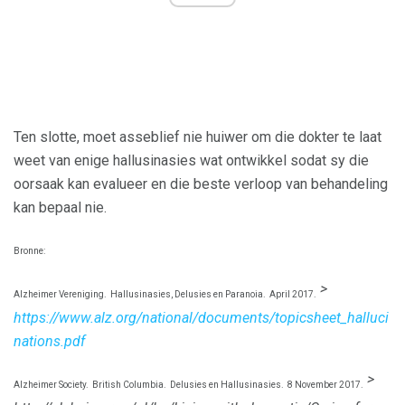
Ten slotte, moet asseblief nie huiwer om die dokter te laat
weet van enige hallusinasies wat ontwikkel sodat sy die
oorsaak kan evalueer en die beste verloop van behandeling
kan bepaal nie.
Bronne:
>
Alzheimer Vereniging.
Hallusinasies, Delusies en Paranoia.
April 2017.
https://www.alz.org/national/documents/topicsheet_halluci
nations.pdf
>
Alzheimer Society.
British Columbia.
Delusies en Hallusinasies.
8 November 2017.