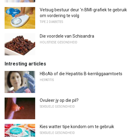
Vetsug bestuur deur 'n BMI-grafiek te gebruik
om vordering te volg
TIPE 2 DIABETES
Die voordele van Schisandra
HOLISTIESE GESONDHEID
Intresting articles
HBcAb of die Hepatitis B-kernliggaamtoets
HEPATITIS
Ovuleer jy op die pil?
SEKSUELE GESONDHEID
Kies watter tipe kondom om te gebruik
SEKSUELE GESONDHEID