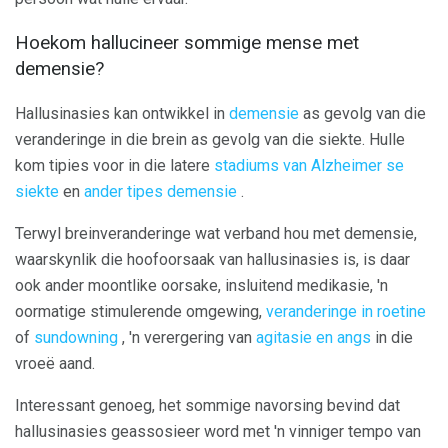
Hoekom hallucineer sommige mense met
demensie?
Hallusinasies kan ontwikkel in
demensie
as gevolg van die
veranderinge in die brein as gevolg van die siekte. Hulle
kom tipies voor in die latere
stadiums van Alzheimer se
siekte
en
ander tipes demensie
.
Terwyl breinveranderinge wat verband hou met demensie,
waarskynlik die hoofoorsaak van hallusinasies is, is daar
ook ander moontlike oorsake, insluitend medikasie, 'n
oormatige stimulerende omgewing,
veranderinge in roetine
of
sundowning
, 'n verergering van
agitasie en angs
in die
vroeë aand.
Interessant genoeg, het sommige navorsing bevind dat
hallusinasies geassosieer word met 'n vinniger tempo van