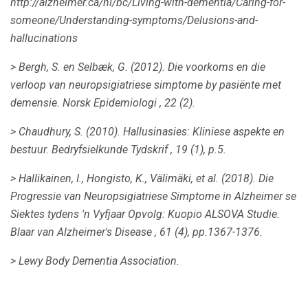
http://alzheimer.ca/nl/bc/Living-with-dementia/Caring-for-
someone/Understanding-symptoms/Delusions-and-
hallucinations
> Bergh, S. en Selbæk, G. (2012).
Die voorkoms en die
verloop van neuropsigiatriese simptome by pasiënte met
demensie.
Norsk Epidemiologi
, 22 (2).
> Chaudhury, S. (2010).
Hallusinasies: Kliniese aspekte en
bestuur.
Bedryfsielkunde Tydskrif
, 19 (1), p.5.
> Hallikainen, I., Hongisto, K., Välimäki, et al.
(2018).
Die
Progressie van Neuropsigiatriese Simptome in Alzheimer se
Siektes tydens 'n Vyfjaar Opvolg: Kuopio ALSOVA Studie.
Blaar van Alzheimer's Disease
, 61 (4), pp.1367-1376.
> Lewy Body Dementia Association.