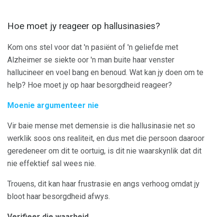
Hoe moet jy reageer op hallusinasies?
Kom ons stel voor dat 'n pasiënt of 'n geliefde met
Alzheimer se siekte oor 'n man buite haar venster
hallucineer en voel bang en benoud. Wat kan jy doen om te
help? Hoe moet jy op haar besorgdheid reageer?
Moenie argumenteer nie
Vir baie mense met demensie is die hallusinasie net so
werklik soos ons realiteit, en dus met die persoon daaroor
geredeneer om dit te oortuig, is dit nie waarskynlik dat dit
nie effektief sal wees nie.
Trouens, dit kan haar frustrasie en angs verhoog omdat jy
bloot haar besorgdheid afwys.
Verifieer die waarheid