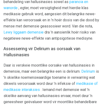
behandeling van hallusinasies sowel as
paranoia en
wanorde
; egter, moet versigtigheid met hierdie klas
medikasie gebruik word, aangesien dit belangrike newe-
effekte kan veroorsaak en in 'n hoër dosis van die dood by
mense met demensie geassosieer word. Van die nota,
Lewy liggaam demensie
dra 'n aansienlik hoër risiko van
negatiewe newe-effekte van antipsigotiese medisyne.
Assessering vir Delirium as oorsaak van
Hallusinasies
Daar is verskeie moontlike oorsake van hallusinasies in
demensie, maar een belangrike een is delirium.
Delirium
is
'n skielike noemenswaardige toename in verwarring wat
dikwels veroorsaak word deur 'n infeksie of
medikasie of
medikasie interaksies
. Iemand met demensie wat 'n
skielike aanvang van hallusinasies ervaar, moet deur 'n
geneesheer geëvalueer word vir moontlike behandelbare