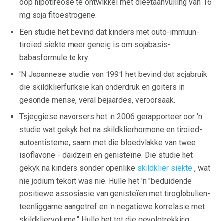
oop hipotireose te ontwikkel met dieetaanvulling van 16
mg soja fitoestrogene.
Een studie het bevind dat kinders met outo-immuun-
tiroïed siekte meer geneig is om sojabasis-
babasformule te kry.
'N Japannese studie van 1991 het bevind dat sojabruik
die skildklierfunksie kan onderdruk en goiters in
gesonde mense, veral bejaardes, veroorsaak.
Tsjeggiese navorsers het in 2006 gerapporteer oor 'n
studie wat gekyk het na skildklierhormone en tiroïed-
autoantisteme, saam met die bloedvlakke van twee
isoflavone - daidzein en genisteïne. Die studie het
gekyk na kinders sonder openlike
skildklier siekte
, wat
nie jodium tekort was nie. Hulle het 'n "beduidende
positiewe assosiasie van genisteïen met tiroglobulien-
teenliggame aangetref en 'n negatiewe korrelasie met
skildkliervolume." Hulle het tot die gevolgtrekking