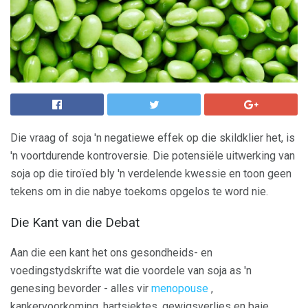
Die vraag of soja 'n negatiewe effek op die skildklier het, is
'n voortdurende kontroversie. Die potensiële uitwerking van
soja op die tiroïed bly 'n verdelende kwessie en toon geen
tekens om in die nabye toekoms opgelos te word nie.
Die Kant van die Debat
Aan die een kant het ons gesondheids- en
voedingstydskrifte wat die voordele van soja as 'n
genesing bevorder - alles vir
menopouse
,
kankervoorkoming, hartsiektes, gewigsverlies en baie