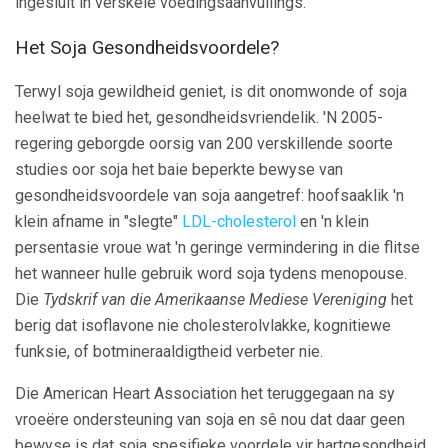
ingesluit in verskeie voedingsaanvullings.
Het Soja Gesondheidsvoordele?
Terwyl soja gewildheid geniet, is dit onomwonde of soja
heelwat te bied het, gesondheidsvriendelik. 'N 2005-
regering geborgde oorsig van 200 verskillende soorte
studies oor soja het baie beperkte bewyse van
gesondheidsvoordele van soja aangetref: hoofsaaklik 'n
klein afname in "slegte"
LDL-cholesterol
en 'n klein
persentasie vroue wat 'n geringe vermindering in die flitse
het wanneer hulle gebruik word soja tydens menopouse.
Die
Tydskrif van die Amerikaanse Mediese Vereniging
het
berig dat isoflavone nie cholesterolvlakke, kognitiewe
funksie, of botmineraaldigtheid verbeter nie.
Die American Heart Association het teruggegaan na sy
vroeëre ondersteuning van soja en sê nou dat daar geen
bewyse is dat soja spesifieke voordele vir hartgesondheid