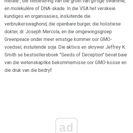
metale , die verbetering van die groei van giftige swamme,
en molekulêre of DNA-skade. In die VSA het verskeie
kundiges en organisasies, insluitende die
verbruikerswaghond, die openbare burger, die holistiese
dokter, dr. Joseph Mercola, en die omgewingsgroep
Greenpeace onder meer ernstige kommer oor GMO-
voedsel, insluitende soja. Die aktivis en skrywer Jeffrey K.
Smith se bestsellersboek "Seeds of Deception" bevat baie
van die wetenskaplike bekommernisse oor GMO-kosse en
die druk van die bedryf.
ad