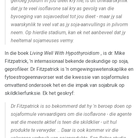
genoeg jodium in jou dieet kry nie, is dit onwaarskynlik
dat jy te veel isoflavone sal kry as gevolg van die
byvoeging van sojavoedsel tot jou dieet - maar jy sal
waarskynlik te veel vat as jy soja-aanvullings in pilvorm
neem. Op hierdie stadium, kan ek net aanbeveel dat jy
heeltemal sojameuses vermy.
In die boek
Living Well With Hypothyroidism
, is dr. Mike
Fitzpatrick, 'n internasionaal bekende deskundige op soja,
geprofileer. Dr Fitzpatrick is 'n omgewingswetenskaplike en
fytoestrogeennavorser wat die kwessie van sojaformules
omvattend ondersoek het en die impak van sojabruik op
skildklierfunksie. Ek het geskryf:
Dr Fitzpatrick is so bekommerd dat hy 'n beroep doen op
sojaformule vervaardigers om die isoflavone - die agente
wat die meeste aktief is teen die skildklier - uit hul
produkte te verwyder. .. Daar is ook kommer vir die