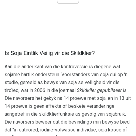
Is Soja Eintlik Veilig vir die Skildklier?
Aan die ander kant van die kontroversie is diegene wat
sojame hartlik ondersteun. Voorstanders van soja dui op 'n
studie, gereeld as bewys van soja se veiligheid vir die
tiroïed, wat in 2006 in die joernaal
Skildklier gepubliseer is
.
Die navorsers het gekyk na 14 proewe met soja, en in 13 uit
14 proewe is geen effekte of beskeie veranderinge
aangetref in die skildklierfunksie as gevolg van sojabruik.
Die navorsers beweer dat die bevindings min bewyse bied
dat "in eutiroïed, iodine-volwasse individue, soja kosse of