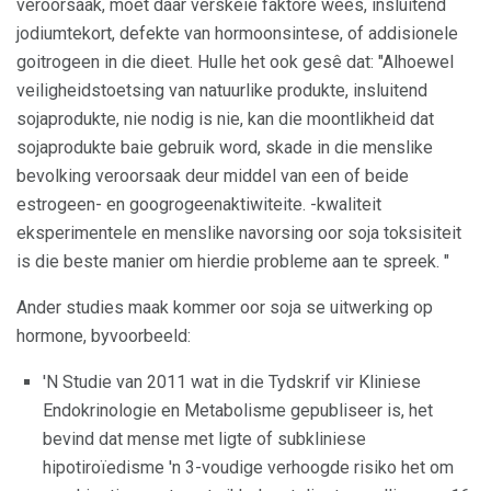
veroorsaak, moet daar verskeie faktore wees, insluitend
jodiumtekort, defekte van hormoonsintese, of addisionele
goitrogeen in die dieet. Hulle het ook gesê dat: "Alhoewel
veiligheidstoetsing van natuurlike produkte, insluitend
sojaprodukte, nie nodig is nie, kan die moontlikheid dat
sojaprodukte baie gebruik word, skade in die menslike
bevolking veroorsaak deur middel van een of beide
estrogeen- en googrogeenaktiwiteite. -kwaliteit
eksperimentele en menslike navorsing oor soja toksisiteit
is die beste manier om hierdie probleme aan te spreek. "
Ander studies maak kommer oor soja se uitwerking op
hormone, byvoorbeeld:
'N Studie van 2011 wat in die Tydskrif vir Kliniese
Endokrinologie en Metabolisme gepubliseer is, het
bevind dat mense met ligte of subkliniese
hipotiroïedisme 'n 3-voudige verhoogde risiko het om