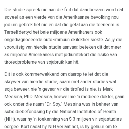
Die studie spreek nie aan die feit dat daar beraam word dat
soveel as een vierde van die Amerikaanse bevolking nou
jodium gebrek het nie en dat die getal aan die toeneem is.
Terselfdertyd het baie miljoene Amerikaners ook
ongediagnoseerde outo-immuun skildklier siekte. As jy die
vooruitsig van hierdie studie aanvaar, beteken dit dat meer
as miljoene Amerikaners met jodiumtekort die risiko van
tiroïedprobleme van sojabruik kan hê.
Dit is ook kommerwekkend om daarop te let dat die
skrywer van hierdie studie, saam met ander studies wat
soja beweer, nie 'n gevaar vir die tiroïed is nie, is Mark
Messina, PhD. Messina, hoewel nie 'n mediese dokter, gaan
ook onder die naam "Dr. Soy." Messina was in beheer van
subsidiebefondsing by die National Institutes of Health
(NIH), waar hy 'n toekenning van $ 3 miljoen vir sojastudies
oorgee. Kort nadat hy NIH verlaat het, is hy gehuur om te