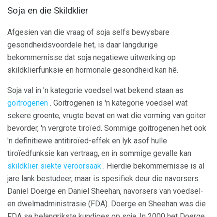
Soja en die Skildklier
Afgesien van die vraag of soja selfs bewysbare
gesondheidsvoordele het, is daar langdurige
bekommernisse dat soja negatiewe uitwerking op
skildklierfunksie en hormonale gesondheid kan hê.
Soja val in 'n kategorie voedsel wat bekend staan ​​as
goitrogenen
. Goitrogenen is 'n kategorie voedsel wat
sekere groente, vrugte bevat en wat die vorming van goiter
bevorder, 'n vergrote tiroïed. Sommige goitrogenen het ook
'n definitiewe antitiroïed-effek en lyk asof hulle
tiroïedfunksie kan vertraag, en in sommige gevalle kan
skildklier siekte veroorsaak
. Hierdie bekommernisse is al
jare lank bestudeer, maar is spesifiek deur die navorsers
Daniel Doerge en Daniel Sheehan, navorsers van voedsel-
en dwelmadministrasie (FDA). Doerge en Sheehan was die
FDA se belangrikste kundiges op soja. In 2000 het Doerge