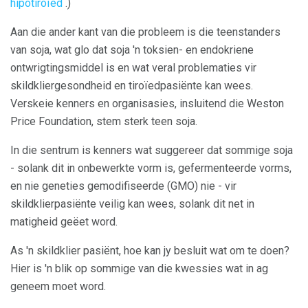
hipotiroïed
.)
Aan die ander kant van die probleem is die teenstanders
van soja, wat glo dat soja 'n toksien- en endokriene
ontwrigtingsmiddel is en wat veral problematies vir
skildkliergesondheid en tiroïedpasiënte kan wees.
Verskeie kenners en organisasies, insluitend die Weston
Price Foundation, stem sterk teen soja.
In die sentrum is kenners wat suggereer dat sommige soja
- solank dit in onbewerkte vorm is, gefermenteerde vorms,
en nie geneties gemodifiseerde (GMO) nie - vir
skildklierpasiënte veilig kan wees, solank dit net in
matigheid geëet word.
As 'n skildklier pasiënt, hoe kan jy besluit wat om te doen?
Hier is 'n blik op sommige van die kwessies wat in ag
geneem moet word.