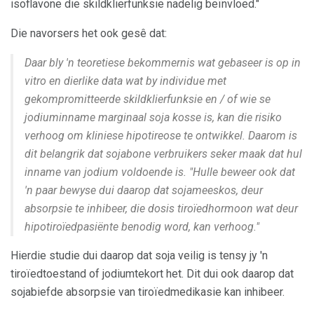
isoflavone die skildklierfunksie nadelig beïnvloed."
Die navorsers het ook gesê dat:
Daar bly 'n teoretiese bekommernis wat gebaseer is op in
vitro en dierlike data wat by individue met
gekompromitteerde skildklierfunksie en / of wie se
jodiuminname marginaal soja kosse is, kan die risiko
verhoog om kliniese hipotireose te ontwikkel. Daarom is
dit belangrik dat sojabone verbruikers seker maak dat hul
inname van jodium voldoende is. "Hulle beweer ook dat
'n paar bewyse dui daarop dat sojameeskos, deur
absorpsie te inhibeer, die dosis tiroïedhormoon wat deur
hipotiroïedpasiënte benodig word, kan verhoog."
Hierdie studie dui daarop dat soja veilig is tensy jy 'n
tiroïedtoestand of jodiumtekort het. Dit dui ook daarop dat
sojabiefde absorpsie van tiroïedmedikasie kan inhibeer.