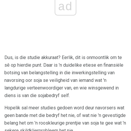
ad
Dus, is die studie akkuraat? Eerlik, dit is onmoontlik om te
sê op hierdie punt. Daar is 'n duidelike etiese en finansiële
botsing van belangstelling in die inwerkingstelling van
navorsing oor soja se veiligheid van iemand wat 'n
langdurige verteenwoordiger van, en wie winsgewend in
diens is van die sojabedryf self.
Hopelik sal meer studies gedoen word deur navorsers wat
geen bande met die bedryf het nie, of wat nie 'n gevestigde
belang het om 'n rooskleurige prentjie van soja te gee wat 'n
sekere skildklierprobleem het nie.