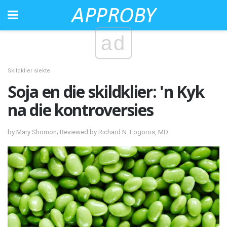
ad
Skildklier siekte
Soja en die skildklier: 'n Kyk
na die kontroversies
by Mary Shomon; Reviewed by Richard N. Fogoros, MD