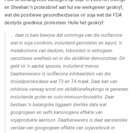
en Sheehan 'n protesbrief aan hul eie werkgewer geskryf,
wat die positiewe gesondheidseise vir soja wat die FDA
destyds goedkeur, protesteer. Hulle het geskryf:
... daar is baie bewyse dat sommige van die isoflavone
wat in soja voorkom, insluitend genisteïen en equol, 'n
metabolisme van daidzen, toksisiteit in estrogeen
sensitiewe weefsels en in die skildklier demonstreer. Dit
geld vir 'n aantal spesies, insluitend mense.
Daarbenewens is isoflavone inhibeerders van die
tiroïedperoksidase wat T3 en T4 maak. Daar kan van
inhibisie verwag word om skildklierafwykings te genereer,
insluitende goiter en outo-immuun-tiroïeditis. Daar
bestaan ​​'n belangrike liggaam dierlike data wat
googrogeen en selfs karsinogene effekte van
sojaprodukte aantoon. Daarbenewens is daar aansienlike
verslae van googrogeen effekte van sojaverbruik in