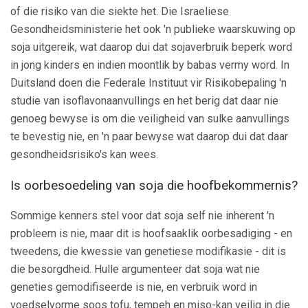
of die risiko van die siekte het. Die Israeliese
Gesondheidsministerie het ook 'n publieke waarskuwing op
soja uitgereik, wat daarop dui dat sojaverbruik beperk word
in jong kinders en indien moontlik by babas vermy word. In
Duitsland doen die Federale Instituut vir Risikobepaling 'n
studie van isoflavonaanvullings en het berig dat daar nie
genoeg bewyse is om die veiligheid van sulke aanvullings
te bevestig nie, en 'n paar bewyse wat daarop dui dat daar
gesondheidsrisiko's kan wees.
Is oorbesoedeling van soja die hoofbekommernis?
Sommige kenners stel voor dat soja self nie inherent 'n
probleem is nie, maar dit is hoofsaaklik oorbesadiging - en
tweedens, die kwessie van genetiese modifikasie - dit is
die besorgdheid. Hulle argumenteer dat soja wat nie
geneties gemodifiseerde is nie, en verbruik word in
voedselvorme soos tofu, tempeh en miso-kan veilig in die