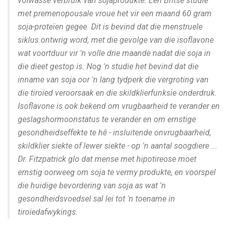
volwasse verbruik van sojaprodukte. Een Britse studie
met premenopousale vroue het vir een maand 60 gram
soja-proteïen gegee. Dit is bevind dat die menstruele
siklus ontwrig word, met die gevolge van die isoflavone
wat voortduur vir 'n volle drie maande nadat die soja in
die dieet gestop is. Nog 'n studie het bevind dat die
inname van soja oor 'n lang tydperk die vergroting van
die tiroïed veroorsaak en die skildklierfunksie onderdruk.
Isoflavone is ook bekend om vrugbaarheid te verander en
geslagshormoonstatus te verander en om ernstige
gesondheidseffekte te hê - insluitende onvrugbaarheid,
skildklier siekte of lewer siekte - op 'n aantal soogdiere ...
Dr. Fitzpatrick glo dat mense met hipotireose moet
ernstig oorweeg om soja te vermy produkte, en voorspel
die huidige bevordering van soja as wat 'n
gesondheidsvoedsel sal lei tot 'n toename in
tiroïedafwykings.