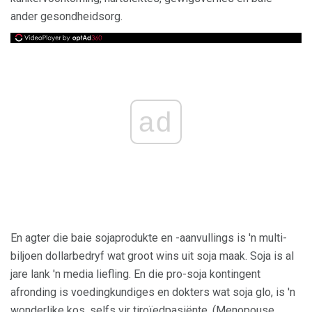
ander gesondheidsorg.
ad
En agter die baie sojaprodukte en -aanvullings is 'n multi-
biljoen dollarbedryf wat groot wins uit soja maak. Soja is al
jare lank 'n media liefling. En die pro-soja kontingent
afronding is voedingkundiges en dokters wat soja glo, is 'n
wonderlike kos, selfs vir tiroïedpasiënte. (Menopouse