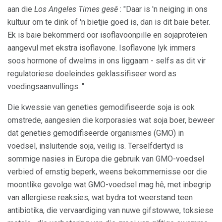
aan die
Los Angeles Times gesê
: "Daar is 'n neiging in ons
kultuur om te dink of 'n bietjie goed is, dan is dit baie beter.
Ek is baie bekommerd oor isoflavoonpille en sojaproteïen
aangevul met ekstra isoflavone. Isoflavone lyk immers
soos hormone of dwelms in ons liggaam - selfs as dit vir
regulatoriese doeleindes geklassifiseer word as
voedingsaanvullings. "
Die kwessie van geneties gemodifiseerde soja is ook
omstrede, aangesien die korporasies wat soja boer, beweer
dat geneties gemodifiseerde organismes (GMO) in
voedsel, insluitende soja, veilig is. Terselfdertyd is
sommige nasies in Europa die gebruik van GMO-voedsel
verbied of ernstig beperk, weens bekommernisse oor die
moontlike gevolge wat GMO-voedsel mag hê, met inbegrip
van allergiese reaksies, wat bydra tot weerstand teen
antibiotika, die vervaardiging van nuwe gifstowwe, toksiese