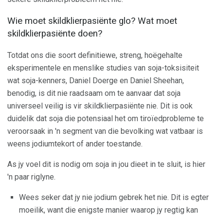
Wie moet skildklierpasiënte glo? Wat moet
skildklierpasiënte doen?
Totdat ons die soort definitiewe, streng, hoëgehalte
eksperimentele en menslike studies van soja-toksisiteit
wat soja-kenners, Daniel Doerge en Daniel Sheehan,
benodig, is dit nie raadsaam om te aanvaar dat soja
universeel veilig is vir skildklierpasiënte nie. Dit is ook
duidelik dat soja die potensiaal het om tiroïedprobleme te
veroorsaak in 'n segment van die bevolking wat vatbaar is
weens jodiumtekort of ander toestande.
As jy voel dit is nodig om soja in jou dieet in te sluit, is hier
'n paar riglyne.
Wees seker dat jy nie jodium gebrek het nie. Dit is egter
moeilik, want die enigste manier waarop jy regtig kan