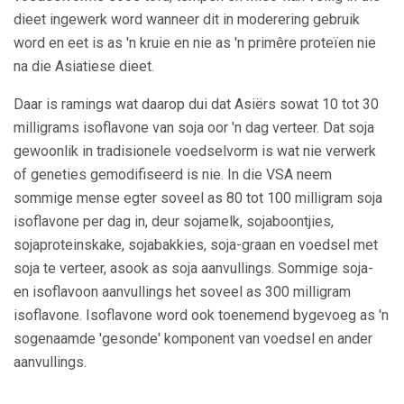
dieet ingewerk word wanneer dit in moderering gebruik
word en eet is as 'n kruie en nie as 'n primêre proteïen nie
na die Asiatiese dieet.
Daar is ramings wat daarop dui dat Asiërs sowat 10 tot 30
milligrams isoflavone van soja oor 'n dag verteer. Dat soja
gewoonlik in tradisionele voedselvorm is wat nie verwerk
of geneties gemodifiseerd is nie. In die VSA neem
sommige mense egter soveel as 80 tot 100 milligram soja
isoflavone per dag in, deur sojamelk, sojaboontjies,
sojaproteinskake, sojabakkies, soja-graan en voedsel met
soja te verteer, asook as soja aanvullings. Sommige soja-
en isoflavoon aanvullings het soveel as 300 milligram
isoflavone. Isoflavone word ook toenemend bygevoeg as 'n
sogenaamde 'gesonde' komponent van voedsel en ander
aanvullings.