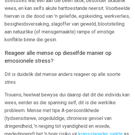
stresstres wat een aan die been skok, besonder skadelik
wees, en kan selfs akute harttoestande neersit. Voorbeelde
hiervan is die dood van 'n geliefde, egskeiding, werkverlies,
besigheidsversaking, slagoffer van geweld, blootstelling
aan natuurlike (of mensgemaakte) rampe of ernstige
konflikte binne die gesin.
Reageer alle mense op dieselfde manier op
emosionele stress?
Dit is duidelik dat mense anders reageer op alle soorte
stres.
Trouens, heelwat bewyse dui daarop dat dit die individu kan
wees, eerder as die spanning self, dit is die werklike
probleem. Mense met tipe A-persoonlikhede
(tydsensitiewe, ongeduldige, chroniese gevoel van
dringendheid, 'n neiging tot vyandigheid en woede,
mededingend) het 'n hoër risiko vir
kransslagader siekte
as