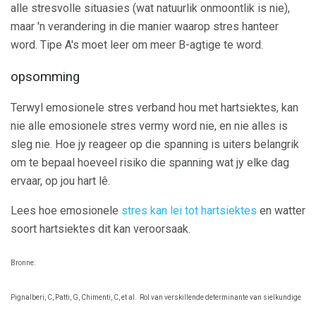
alle stresvolle situasies (wat natuurlik onmoontlik is nie),
maar 'n verandering in die manier waarop stres hanteer
word. Tipe A's moet leer om meer B-agtige te word.
opsomming
Terwyl emosionele stres verband hou met hartsiektes, kan
nie alle emosionele stres vermy word nie, en nie alles is
sleg nie. Hoe jy reageer op die spanning is uiters belangrik
om te bepaal hoeveel risiko die spanning wat jy elke dag
ervaar, op jou hart lê.
Lees hoe emosionele
stres kan lei tot hartsiektes
en watter
soort hartsiektes dit kan veroorsaak.
Bronne:
Pignalberi, C, Patti, G, Chimenti, C, et al.
Rol van verskillende determinante van sielkundige