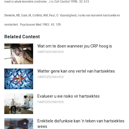
nood in akute koronêre sindrome.
J is Coll Cardiol 1998;
32: 613.
Shekelle, RB, Gale, M, Ostfeld, AM, Paul, O. Vyandigheid, risiko van koronêre hartsiekte en
mortaliteit.
Psychosom Med 1983;
45: 109.
Related Content
Wat om te doen wanneer jou CRP hoog is
HARTGESONDHEID
Watter gene kan ons vertel van hartsiektes
HARTGESONDHEID
Evalueer u eie risiko vir hartsiektes
HARTGESONDHEID
Erektiele disfunksie kan 'n teken van hartsiektes
wees