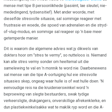
mense met tipe B persoonlikhede (pasiënt, lae sleutel, nie-
mededingend, tydsensitief). Met ander woorde, met
dieselfde stresvolle situasie, sal sommige reageer met
frustrasie en woede, die spoed van adrenalien en die stryd-
of-vlug-modus, en sommige sal reageer op 'n baie meer
getemperde manier.
Dit is waarom die algemene advies wat jy dikwels van
dokters hoor om "stres te vermy", so nutteloos is. Niemand
kan alle stres vermy sonder om heeltemal uit die
samelewing te val en 'n monnik te word nie. Daarbenewens
sal mense van die tipe A-oortuiging hul eie stresvolle
situasies skep, ongeag waar hulle is of wat hulle doen. 'N
eenvoudige reis na die kruidenierswinkel word 'n
beproewing van slegte bestuurders, swak tydige
verkeersligte, drukgangers, onverskillige afrekenklerke, en
dun plastiekwinkelsakke wat te maklik ryp word en die A-