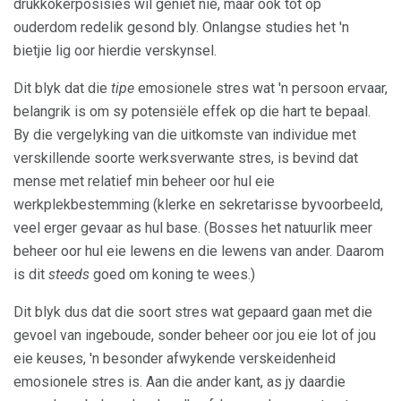
drukkokerposisies wil geniet nie, maar ook tot op
ouderdom redelik gesond bly. Onlangse studies het 'n
bietjie lig oor hierdie verskynsel.
Dit blyk dat die
tipe
emosionele stres wat 'n persoon ervaar,
belangrik is om sy potensiële effek op die hart te bepaal.
By die vergelyking van die uitkomste van individue met
verskillende soorte werksverwante stres, is bevind dat
mense met relatief min beheer oor hul eie
werkplekbestemming (klerke en sekretarisse byvoorbeeld,
veel erger gevaar as hul base. (Bosses het natuurlik meer
beheer oor hul eie lewens en die lewens van ander. Daarom
is dit
steeds
goed om koning te wees.)
Dit blyk dus dat die soort stres wat gepaard gaan met die
gevoel van ingeboude, sonder beheer oor jou eie lot of jou
eie keuses, 'n besonder afwykende verskeidenheid
emosionele stres is. Aan die ander kant, as jy daardie