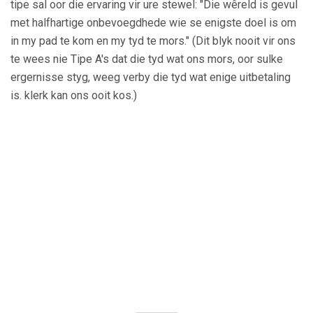
tipe sal oor die ervaring vir ure stewel: "Die wêreld is gevul
met halfhartige onbevoegdhede wie se enigste doel is om
in my pad te kom en my tyd te mors." (Dit blyk nooit vir ons
te wees nie Tipe A's dat die tyd wat ons mors, oor sulke
ergernisse styg, weeg verby die tyd wat enige uitbetaling
is. klerk kan ons ooit kos.)