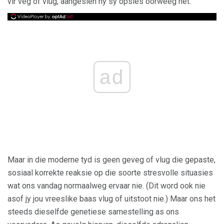
vir veg of vlug, aangesien hy sy opsies oorweeg het.
ad
Maar in die moderne tyd is geen geveg of vlug die gepaste,
sosiaal korrekte reaksie op die soorte stresvolle situasies
wat ons vandag normaalweg ervaar nie. (Dit word ook nie
asof jy jou vreeslike baas vlug of uitstoot nie.) Maar ons het
steeds dieselfde genetiese samestelling as ons