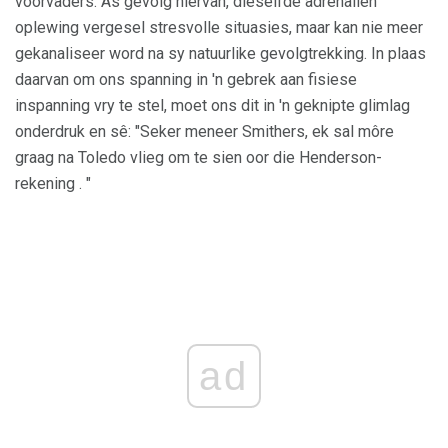
voorvaders. As gevolg hiervan, dieselfde adrenalien
oplewing vergesel stresvolle situasies, maar kan nie meer
gekanaliseer word na sy natuurlike gevolgtrekking. In plaas
daarvan om ons spanning in 'n gebrek aan fisiese
inspanning vry te stel, moet ons dit in 'n geknipte glimlag
onderdruk en sê: "Seker meneer Smithers, ek sal môre
graag na Toledo vlieg om te sien oor die Henderson-
rekening . "
ad