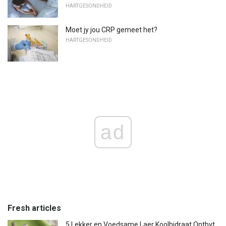
HARTGESONDHEID
Moet jy jou CRP gemeet het?
HARTGESONDHEID
ad
Fresh articles
5 Lekker en Voedsame Laer Koolhidraat Ontbyt