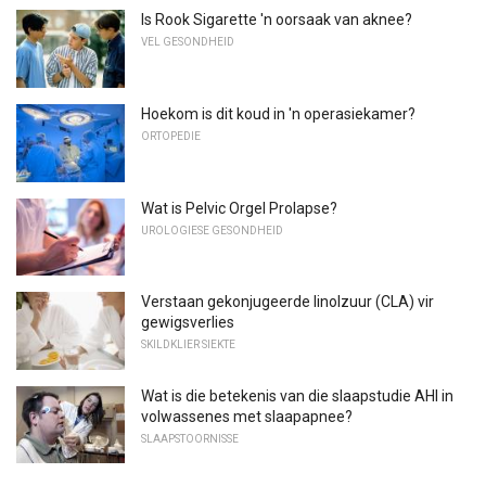
Is Rook Sigarette 'n oorsaak van aknee?
VEL GESONDHEID
Hoekom is dit koud in 'n operasiekamer?
ORTOPEDIE
Wat is Pelvic Orgel Prolapse?
UROLOGIESE GESONDHEID
Verstaan ​​gekonjugeerde linolzuur (CLA) vir
gewigsverlies
SKILDKLIER SIEKTE
Wat is die betekenis van die slaapstudie AHI in
volwassenes met slaapapnee?
SLAAPSTOORNISSE