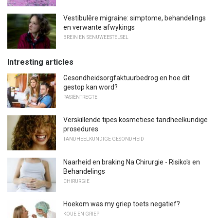
Vestibulêre migraine: simptome, behandelings
en verwante afwykings
BREIN EN SENUWEESTELSEL
Intresting articles
Gesondheidsorgfaktuurbedrog en hoe dit
gestop kan word?
PASIËNTREGTE
Verskillende tipes kosmetiese tandheelkundige
prosedures
TANDHEELKUNDIGE GESONDHEID
Naarheid en braking Na Chirurgie - Risiko's en
Behandelings
CHIRURGIE
Hoekom was my griep toets negatief?
KOUE EN GRIEP