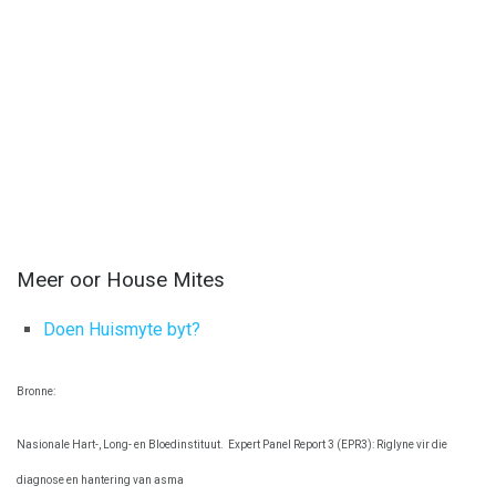
Meer oor House Mites
Doen Huismyte byt?
Bronne:
Nasionale Hart-, Long- en Bloedinstituut.
Expert Panel Report 3 (EPR3): Riglyne vir die
diagnose en hantering van asma