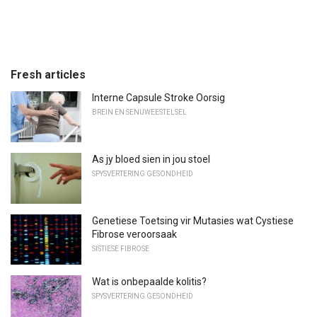
Fresh articles
Interne Capsule Stroke Oorsig
BREIN EN SENUWEESTELSEL
As jy bloed sien in jou stoel
SPYSVERTERING GESONDHEID
Genetiese Toetsing vir Mutasies wat Cystiese
Fibrose veroorsaak
SISTIESE FIBROSE
Wat is onbepaalde kolitis?
SPYSVERTERING GESONDHEID