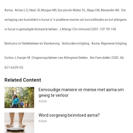
Asma.
Arlian LG, Neal JS, Morgan MS, Vyszenski-Moher DL, Rapp CM, Alexander AK.
Die
verlaging van humiditeit in huise is 'n praktiese manier om huisstofmytes en hul allergene
in huise in gematigde klimaat te beheer.
J Allergy Clin Immunol 2001; 107: 99-104
Sentrums vir Siektebeheer en Voorkoming.
Verbruikersinligting.
Asma: Algemene Inligting
Duitse J, Harper M. Omgewingsbeheer van Allergiese Siektes.
Am Fam-dokter 2002; 66:
421-6,429-30.
Related Content
Eenvoudige maniere vir mense met asma om
gewig te verloor
ASMA
Word oorgewig beïnvloed asma?
ASMA