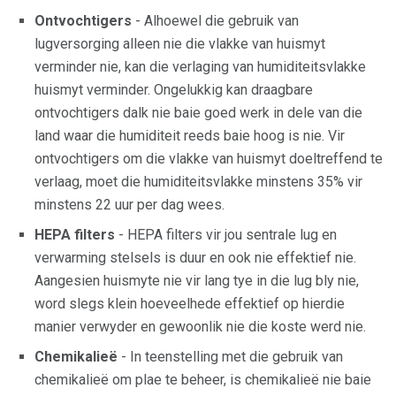
Ontvochtigers
- Alhoewel die gebruik van
lugversorging alleen nie die vlakke van huismyt
verminder nie, kan die verlaging van humiditeitsvlakke
huismyt verminder. Ongelukkig kan draagbare
ontvochtigers dalk nie baie goed werk in dele van die
land waar die humiditeit reeds baie hoog is nie. Vir
ontvochtigers om die vlakke van huismyt doeltreffend te
verlaag, moet die humiditeitsvlakke minstens 35% vir
minstens 22 uur per dag wees.
HEPA filters
- HEPA filters vir jou sentrale lug en
verwarming stelsels is duur en ook nie effektief nie.
Aangesien huismyte nie vir lang tye in die lug bly nie,
word slegs klein hoeveelhede effektief op hierdie
manier verwyder en gewoonlik nie die koste werd nie.
Chemikalieë
- In teenstelling met die gebruik van
chemikalieë om plae te beheer, is chemikalieë nie baie