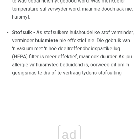
te was sodat huismyt gedood word. Was met koeler
temperature sal verwyder word, maar nie doodmaak nie,
huismyt.
Stofsuik
- As stofsuikers huishoudelike stof verminder,
verminder
huismiete
nie effektief nie. Die gebruik van
'n vakuum met 'n hoë doeltreffendheidspartikellug
(HEPA) filter is meer effektief, maar ook duurder. As jou
allergie vir huismytes beduidend is, oorweeg dit om 'n
gesigsmas te dra of te vertraag tydens stofsuiting.
ad