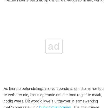
Hierdie inserts sal druk op die callus wat gevorm het, verlig.
ad
As hierdie behandelings nie voldoende is om die hamer toe
te verbeter nie, kan 'n operasie om die toon reguit te maak,
nodig wees. Dit word dikwels uitgevoer in samewerking
met 'n operasie vir 'n
bunion misvorming
. Die chirurgiese