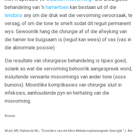
behandeling van 'n
hamertoen
kan bestaan ​​uit óf die
tendons
sny om die druk wat die vervorming veroorsaak, te
versag, of om die tone te smelt sodat dit reguit permanent
wys. Gewoonlik hang die chirurgie af of die afwyking van
die hamer toe buigsaam is (reguit kan wees) of vas (vas in
die abnormale posisie).
Die resultate van chirurgiese behandeling is tipies goed,
solank as wat die vervorming behoorlik aangespreek word,
insluitende verwante misvormings van ander tone (soos
bunions). Moontlike komplikasies van chirurgie sluit in
infeksies, aanhoudende pyn en herhaling van die
misvorming.
Bronne:
Mizel, MS, Yodlowski ML;
"Disorders van die Klein Metatarsophalangeale Gewrigte." J. Am.