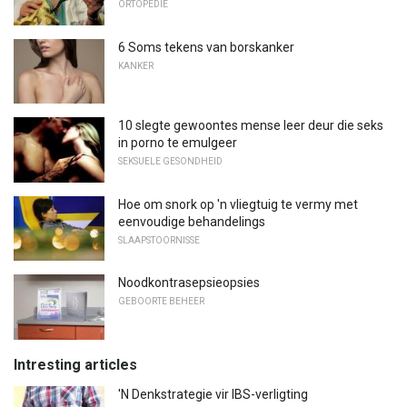
ORTOPEDIE
6 Soms tekens van borskanker
KANKER
10 slegte gewoontes mense leer deur die seks
in porno te emulgeer
SEKSUELE GESONDHEID
Hoe om snork op 'n vliegtuig te vermy met
eenvoudige behandelings
SLAAPSTOORNISSE
Noodkontrasepsieopsies
GEBOORTE BEHEER
Intresting articles
'N Denkstrategie vir IBS-verligting