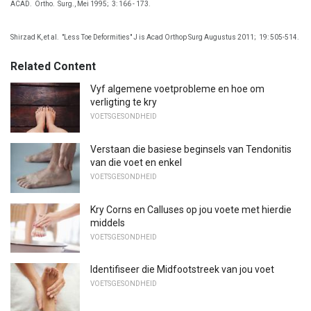
ACAD.
Ortho.
Surg., Mei 1995;
3: 166 - 173.
Shirzad K, et al.
"Less Toe Deformities" J is Acad Orthop Surg Augustus 2011;
19: 505-514.
Related Content
Vyf algemene voetprobleme en hoe om
verligting te kry
VOETSGESONDHEID
Verstaan ​​die basiese beginsels van Tendonitis
van die voet en enkel
VOETSGESONDHEID
Kry Corns en Calluses op jou voete met hierdie
middels
VOETSGESONDHEID
Identifiseer die Midfootstreek van jou voet
VOETSGESONDHEID