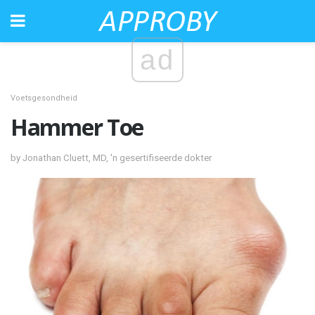
ad
Voetsgesondheid
Hammer Toe
by Jonathan Cluett, MD, 'n gesertifiseerde dokter