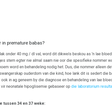
er in premature babas?
k onder 40 mg / dl val, word dit dikwels beskou as 'n lae bloed
iges stem egter nie almal saam nie oor die spesifieke nommer w
noem word en behandeling nodig het. Dus, die nommer alleen defi
 swangerskap ouderdom van die kind, hoe lank dit is sedert die b
 ook in ag geneem by die diagnose en behandeling van lae bloe
e vir neonatale hipoglisemie gebaseer op
die laboratorium result
e tussen 34 en 37 weke: