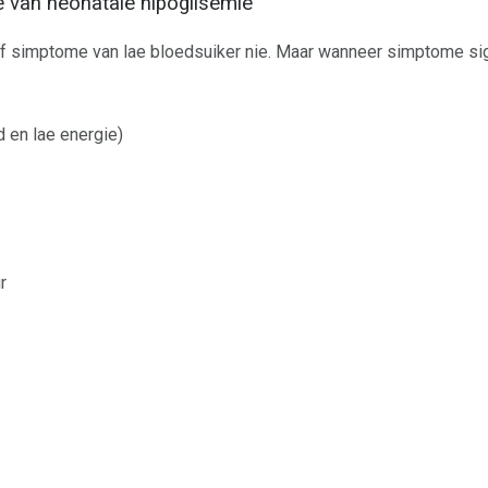
 van neonatale hipoglisemie
 simptome van lae bloedsuiker nie. Maar wanneer simptome sigbaa
 en lae energie)
r