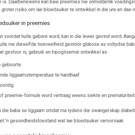
e is. Daarbenewens kan baie preemies nie onmiddellik voedings
groter risiko om lae bloedsuiker te ontwikkel in die ure en dae n
edsuiker in preemies
n voordat hulle gebore word, kan in die lewer gevind word. Aan
ulle nie dieselfde hoeveelheid gestoor glukose as voltydse bab
wat gestoor is, gebruik en hipoglisemie ontwikkel as:
a geboorte
sonde liggaamstemperatuur te handhaaf
woordig
f preemie-formule word vertraag weens siekte en prematuriteit
n in die baba se liggaam omdat ma tydens die swangerskap diabe
t 'n gesondheidstoestand wat lae bloedsuiker veroorsaak