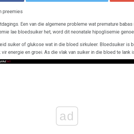
in preemies
uitdagings. Een van die algemene probleme wat premature babas m
emie lae bloedsuiker het, word dit neonatale hipoglisemie geno
id suiker of glukose wat in die bloed sirkuleer. Bloedsuiker is 
vir energie en groei. As die vlak van suiker in die bloed te lank i
ad