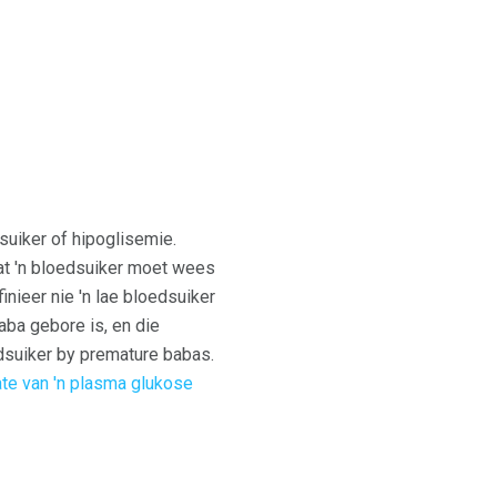
suiker of hipoglisemie.
at 'n bloedsuiker moet wees
nieer nie 'n lae bloedsuiker
aba gebore is, en die
dsuiker by premature babas.
ate van 'n plasma glukose