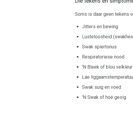
Die tekens en simptome
Soms is daar geen tekens of
Jitters en bewing
Lusteloosheid (swakheid
Swak spiertonus
Respiratoriese nood
'N Bleek of blou velkleur
Lae liggaamstemperatuu
Swak suig en voed
'N Swak of hoë gesig