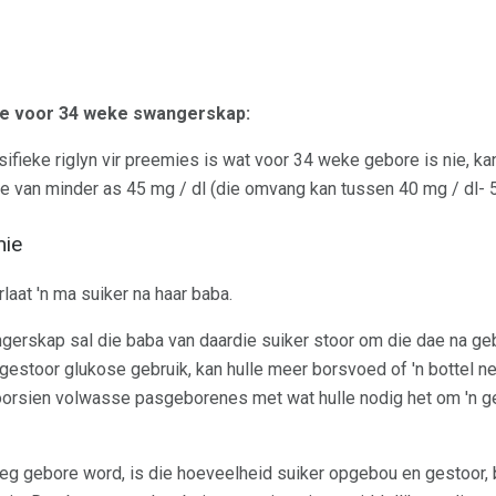
re voor 34 weke swangerskap:
sifieke riglyn vir preemies is wat voor 34 weke gebore is nie, 
e van minder as 45 mg / dl (die omvang kan tussen 40 mg / dl- 
mie
at 'n ma suiker na haar baba.
gerskap sal die baba van daardie suiker stoor om die dae na ge
estoor glukose gebruik, kan hulle meer borsvoed of 'n bottel n
orsien volwasse pasgeborenes met wat hulle nodig het om 'n g
eg gebore word, is die hoeveelheid suiker opgebou en gestoor, 