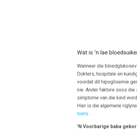
Wat is 'n lae bloedsuik
Wanneer die bloedglukosevla
Dokters, hospitale en kund
voordat dit hipoglisemie ge
nie. Ander faktore soos die
simptome van die kind word
Hier is die algemene riglyn
toets
.
'N Voorbarige baba gebor