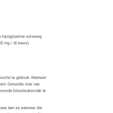
kan hipoglisemie oorweeg
50 mg / dl wees).
boorte te gebruik. Wanneer
eem. Gereelde voer van
esonde bloedsuikervlak te
baie laer as wanneer die