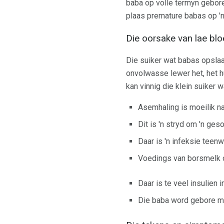
baba op volle termyn gebor
plaas premature babas op 'n 
Die oorsake van lae blo
Die suiker wat babas opslaa
onvolwasse lewer het, het h
kan vinnig die klein suiker 
Asemhaling is moeilik n
Dit is 'n stryd om 'n ge
Daar is 'n infeksie teen
Voedings van borsmelk o
Daar is te veel insulie
Die baba word gebore me