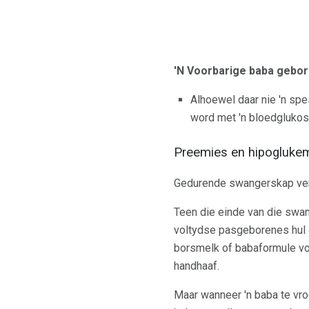
'N Voorbarige baba gebo
Alhoewel daar nie 'n spe
word met 'n bloedglukos
Preemies en hipogluke
Gedurende swangerskap verla
Teen die einde van die swan
voltydse pasgeborenes hul g
borsmelk of babaformule vo
handhaaf.
Maar wanneer 'n baba te vro