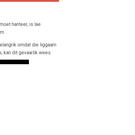
oet hanteer, is lae
em.
belangrik omdat die liggaam
s, kan dit gevaarlik wees.