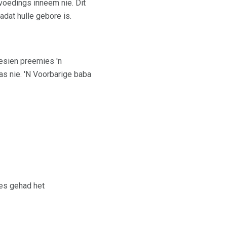
voedings inneem nie. Dit
adat hulle gebore is.
gesien preemies 'n
as nie. 'N Voorbarige baba
tes gehad het