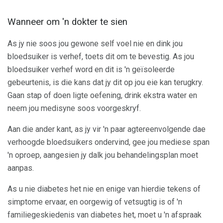
Wanneer om 'n dokter te sien
As jy nie soos jou gewone self voel nie en dink jou
bloedsuiker is verhef, toets dit om te bevestig. As jou
bloedsuiker verhef word en dit is 'n geïsoleerde
gebeurtenis, is die kans dat jy dit op jou eie kan terugkry.
Gaan stap of doen ligte oefening, drink ekstra water en
neem jou medisyne soos voorgeskryf.
Aan die ander kant, as jy vir 'n paar agtereenvolgende dae
verhoogde bloedsuikers ondervind, gee jou mediese span
'n oproep, aangesien jy dalk jou behandelingsplan moet
aanpas.
As u nie diabetes het nie en enige van hierdie tekens of
simptome ervaar, en oorgewig of vetsugtig is of 'n
familiegeskiedenis van diabetes het, moet u 'n afspraak