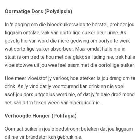
Oormatige Dors (Polydipsia)
In 'n poging om die bloedsuikersaldo te herstel, probeer jou
liggaam ontslae raak van oortollige suiker deur urine. As
gevolg hiervan word die niere gedwing om oortyd te werk
wat oortollige suiker absorbeer. Maar omdat hulle nie in
staat is om tred te hou met die glukose-lading nie, trek hulle
vloeistowwe uit jou weefsel saam met die oortollige suiker.
Hoe meer vloeistof jy verloor, hoe sterker is jou drang om te
drink. As jy vind dat jy voortdurend kan drink en nie voel
asof jou dors uitgeblus word nie, of dat jy 'n baie droë mond
het, kan dit 'n teken wees van hiperglisemie.
Verhoogde Honger (Polifagia)
Oormaat suiker in jou bloedstroom beteken dat jou liggaam
dit nie vir brandstof kan gebruik nie.