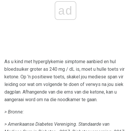
ad
As u kind met hyperglykemie simptome aanbied en hul
bloedsuiker groter as 240 mg / dL is, moet u hulle toets vir
ketone. Op 'n positiewe toets, skakel jou mediese span vir
leiding oor wat om volgende te doen of verwys na jou siek
dagplan. Afhangende van die erns van die ketone, kan u
aangeraai word om na die noodkamer te gaan.
> Bronne:
> Amerikaanse Diabetes Vereniging.
Standaarde van