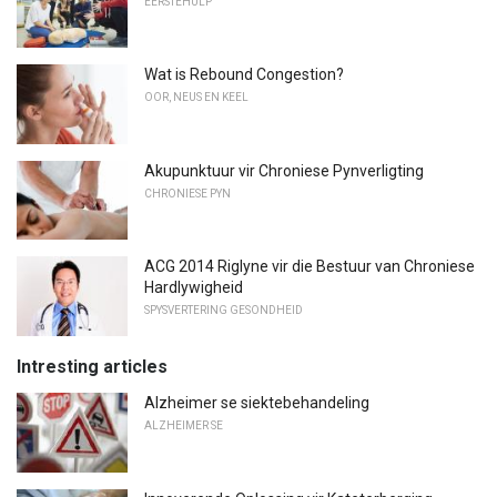
EERSTEHULP
Wat is Rebound Congestion?
OOR, NEUS EN KEEL
Akupunktuur vir Chroniese Pynverligting
CHRONIESE PYN
ACG 2014 Riglyne vir die Bestuur van Chroniese
Hardlywigheid
SPYSVERTERING GESONDHEID
Intresting articles
Alzheimer se siektebehandeling
ALZHEIMER SE