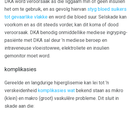
DKA word veroorsaak as die liggaam min of geen insulien
het om te gebruik, en as gevolg hiervan
styg bloed suikers
tot gevaarlike vlakke
en word die bloed suur. Selskade kan
voorkom en as dit steeds vorder, kan dit koma of dood
veroorsaak. DKA benodig onmiddellike mediese ingryping-
pasiënte met DKA sal deur 'n mediese beroep en
intraveneuse vloeistowwe, elektroliete en insulien
gemonitor moet word.
komplikasies
Gereelde en langdurige hiperglisemie kan lei tot 'n
verskeidenheid
komplikasies wat
bekend staan ​​as mikro
(klein) en makro (groot) vaskulêre probleme. Dit sluit in
skade aan die: