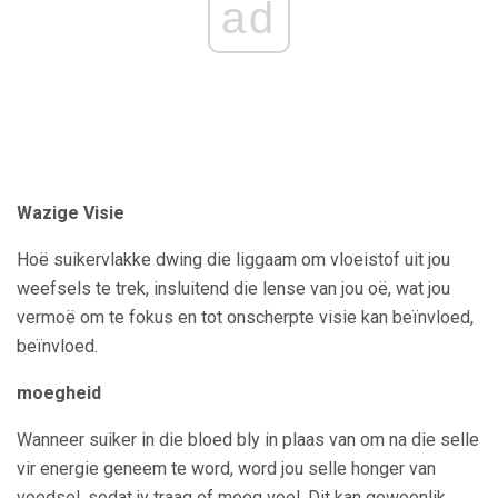
ad
Wazige Visie
Hoë suikervlakke dwing die liggaam om vloeistof uit jou
weefsels te trek, insluitend die lense van jou oë, wat jou
vermoë om te fokus en tot onscherpte visie kan beïnvloed,
beïnvloed.
moegheid
Wanneer suiker in die bloed bly in plaas van om na die selle
vir energie geneem te word, word jou selle honger van
voedsel, sodat jy traag of moeg voel. Dit kan gewoonlik