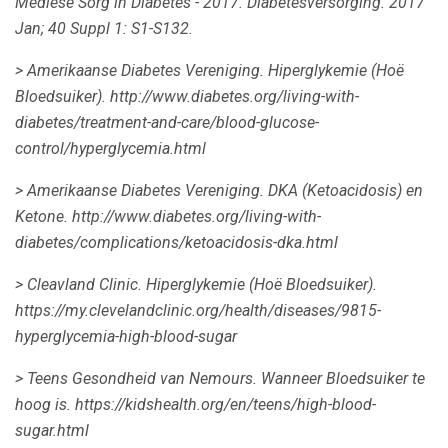
Mediese Sorg in Diabetes - 2017. Diabetesversorging.
2017
Jan;
40 Suppl 1: S1-S132.
> Amerikaanse Diabetes Vereniging.
Hiperglykemie (Hoë
Bloedsuiker).
http://www.diabetes.org/living-with-
diabetes/treatment-and-care/blood-glucose-
control/hyperglycemia.html
> Amerikaanse Diabetes Vereniging.
DKA (Ketoacidosis) en
Ketone.
http://www.diabetes.org/living-with-
diabetes/complications/ketoacidosis-dka.html
> Cleavland Clinic.
Hiperglykemie (Hoë Bloedsuiker).
https://my.clevelandclinic.org/health/diseases/9815-
hyperglycemia-high-blood-sugar
> Teens Gesondheid van Nemours.
Wanneer Bloedsuiker te
hoog is.
https://kidshealth.org/en/teens/high-blood-
sugar.html