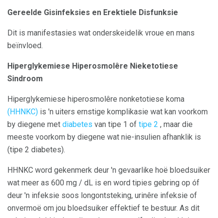
Gereelde Gisinfeksies en Erektiele Disfunksie
Dit is manifestasies wat onderskeidelik vroue en mans
beïnvloed.
Hiperglykemiese Hiperosmolêre Nieketotiese
Sindroom
Hiperglykemiese hiperosmolêre nonketotiese koma
(HHNKC)
is 'n uiters ernstige komplikasie wat kan voorkom
by diegene met
diabetes
van tipe 1 of
tipe 2
, maar die
meeste voorkom by diegene wat nie-insulien afhanklik is
(tipe 2 diabetes).
HHNKC word gekenmerk deur 'n gevaarlike hoë bloedsuiker
wat meer as 600 mg / dL is en word tipies gebring op óf
deur 'n infeksie soos longontsteking, urinêre infeksie of
onvermoë om jou bloedsuiker effektief te bestuur. As dit