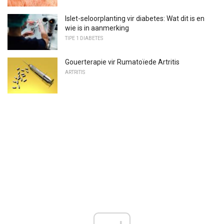
Islet-seloorplanting vir diabetes: Wat dit is en
wie is in aanmerking
TIPE 1 DIABETES
Gouerterapie vir Rumatoïede Artritis
ARTRITIS