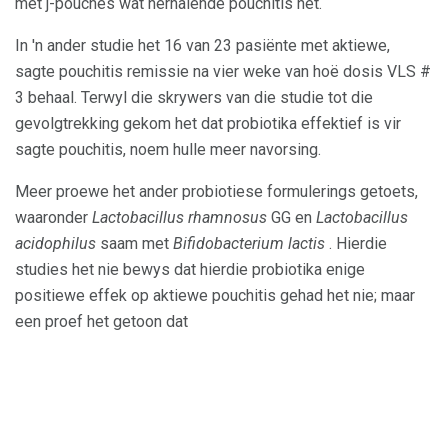
met j-pouches wat herhalende pouchitis het.
In 'n ander studie het 16 van 23 pasiënte met aktiewe,
sagte pouchitis remissie na vier weke van hoë dosis VLS #
3 behaal. Terwyl die skrywers van die studie tot die
gevolgtrekking gekom het dat probiotika effektief is vir
sagte pouchitis, noem hulle meer navorsing.
Meer proewe het ander probiotiese formulerings getoets,
waaronder
Lactobacillus rhamnosus
GG en
Lactobacillus
acidophilus
saam met
Bifidobacterium lactis
. Hierdie
studies het nie bewys dat hierdie probiotika enige
positiewe effek op aktiewe pouchitis gehad het nie; maar
een proef het getoon dat