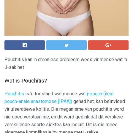
Pouchitis kan 'n chroniese probleem wees vir mense wat 'n
J-sak het
Wat is Pouchitis?
Pouchitis
is 'n toestand wat mense wat
j-pouch (ileal
pouch-anale anastomose [IPAA])
gehad het, kan beïnvloed
vir ulseratiewe kolitis. Die meganisme van pouchitis word
nie goed verstaan ​​nie, en dit word gedink dat dit verskeie
verskillende soorte siektes kan insluit. Dit is die mees
algemene komplikasie by mense met j-sakke.