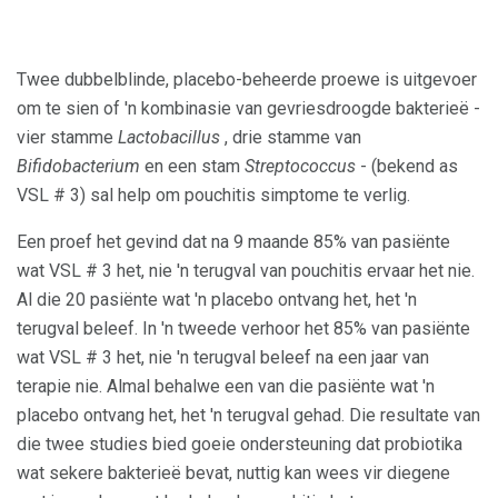
Twee dubbelblinde, placebo-beheerde proewe is uitgevoer
om te sien of 'n kombinasie van gevriesdroogde bakterieë -
vier stamme
Lactobacillus
, drie stamme van
Bifidobacterium
en een stam
Streptococcus
- (bekend as
VSL # 3) sal help om pouchitis simptome te verlig.
Een proef het gevind dat na 9 maande 85% van pasiënte
wat VSL # 3 het, nie 'n terugval van pouchitis ervaar het nie.
Al die 20 pasiënte wat 'n placebo ontvang het, het 'n
terugval beleef. In 'n tweede verhoor het 85% van pasiënte
wat VSL # 3 het, nie 'n terugval beleef na een jaar van
terapie nie. Almal behalwe een van die pasiënte wat 'n
placebo ontvang het, het 'n terugval gehad. Die resultate van
die twee studies bied goeie ondersteuning dat probiotika
wat sekere bakterieë bevat, nuttig kan wees vir diegene