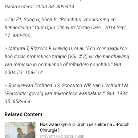
Gastroenterol.
2003 38: 409-414.
> Liu Z1, Song H, Shen B. "Pouchitis: voorkoming en
behandeling."
Curr Opin Clin Nutr Metab Care
.
2014 Sep;
17: 489-495.
> Mimura T, Rizzello F, Helwig U, et al.
"Een keer daaglikse
hoë dosis probiotiese terapie (VSL # 3) vir die handhawing
van remissie in herhalende of refraktêre pouchitis."
Gut.
2004 53: 108-114.
> Ruseler-van Embden JG, Schouten WR, van Lieshout LM.
"Pouchitis: gevolg van mikrobiese wanbalans?"
Gut.
1994
35: 658-664.
Related Content
Hoe waarskynlik is Crohn se siekte na J-Pouch
Chirurgie?
SPYSVERTERING GESONDHEID