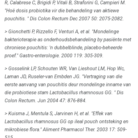
R, Calabrese C, Brigidi P, Vitali B, Straforini G, Campieri M.
"Hoë dosis probiotika vir die behandeling van aktiewe
pouchitis.
"
Dis Colon Rectum
Dec 2007 50: 2075-2082.
> Gionchetti P, Rizzello F, Venturi A, et al.
"Mondelinge
bakterioterapie as onderhoudsbehandeling by pasiënte met
chroniese pouchitis: 'n dubbelblinde, placebo-beheerde
proef."
Gastro-enterologie.
2000 119: 305-309.
> Gosselink LP, Schouten WR, Van Lieshout LM, Hop Wc,
Laman JD, Ruseler-van Embden JG.
"Vertraging van die
eerste aanvang van pouchitis deur mondelinge inname van
die probiotiese stam Lactobacillus rhamnosus GG.
"
Dis
Colon Rectum.
Jun 2004 47: 876-884.
> Kuisma J, Mentula S, Jarvinen H, et al.
"Effek van
Lactobacillus rhamnosus
GG op ileal pouch ontsteking en
mikrobiese flora."
Aliment Pharmacol Ther.
2003 17: 509-
515.