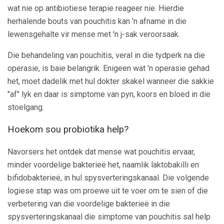
wat nie op antibiotiese terapie reageer nie. Hierdie
herhalende bouts van pouchitis kan 'n afname in die
lewensgehalte vir mense met 'n j-sak veroorsaak.
Die behandeling van pouchitis, veral in die tydperk na die
operasie, is baie belangrik. Enigeen wat 'n operasie gehad
het, moet dadelik met hul dokter skakel wanneer die sakkie
"af" lyk en daar is simptome van pyn, koors en bloed in die
stoelgang.
Hoekom sou probiotika help?
Navorsers het ontdek dat mense wat pouchitis ervaar,
minder voordelige bakterieë het, naamlik laktobakilli en
bifidobakterieë, in hul spysverteringskanaal. Die volgende
logiese stap was om proewe uit te voer om te sien of die
verbetering van die voordelige bakterieë in die
spysverteringskanaal die simptome van pouchitis sal help