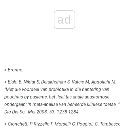
ad
> Bronne:
> Elahi B, Nikfar S, Derakhshani S, Vafaie M, Abdollahi M.
"Met die voordeel van probiotika in die hantering van
pouchitis by pasiënte, het ileal-tas anale anastomose
ondergaan: 'n meta-analise van beheerde kliniese toetse.
"
Dig Dis Sci.
Mei 2008. 53: 1278-1284.
> Gionchetti P, Rizzello F, Morselli C, Poggioli G, Tambasco