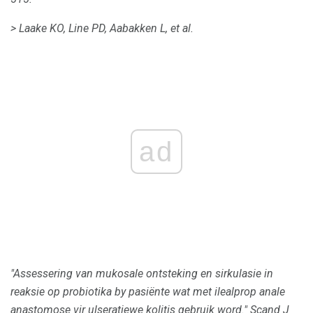
> Laake KO, Line PD, Aabakken L, et al.
ad
"Assessering van mukosale ontsteking en sirkulasie in
reaksie op probiotika by pasiënte wat met ilealprop anale
anastomose vir ulseratiewe kolitis gebruik word."
Scand J