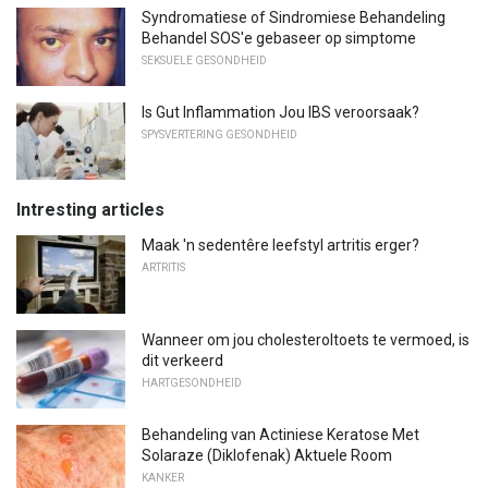
Syndromatiese of Sindromiese Behandeling
Behandel SOS'e gebaseer op simptome
SEKSUELE GESONDHEID
Is Gut Inflammation Jou IBS veroorsaak?
SPYSVERTERING GESONDHEID
Intresting articles
Maak 'n sedentêre leefstyl artritis erger?
ARTRITIS
Wanneer om jou cholesteroltoets te vermoed, is
dit verkeerd
HARTGESONDHEID
Behandeling van Actiniese Keratose Met
Solaraze (Diklofenak) Aktuele Room
KANKER