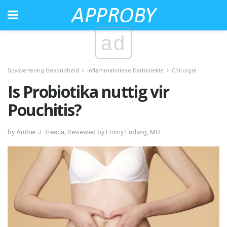
ad
Spysvertering Gesondheid
Inflammatoriese Darmsiekte
Chirurgie
Is Probiotika nuttig vir
Pouchitis?
by Amber J. Tresca; Reviewed by Emmy Ludwig, MD