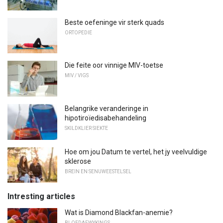
Beste oefeninge vir sterk quads
ORTOPEDIE
Die feite oor vinnige MIV-toetse
MIV / VIGS
Belangrike veranderinge in
hipotiroïedisabehandeling
SKILDKLIER SIEKTE
Hoe om jou Datum te vertel, het jy veelvuldige
sklerose
BREIN EN SENUWEESTELSEL
Intresting articles
Wat is Diamond Blackfan-anemie?
BLOEDAFWYKINGS