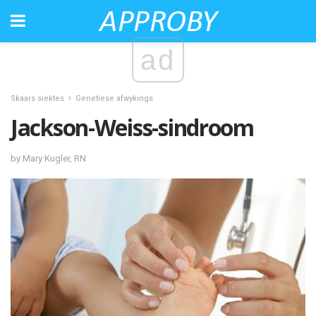
ad
Skaars siektes
Genetiese afwykings
Jackson-Weiss-sindroom
by Mary Kugler, RN