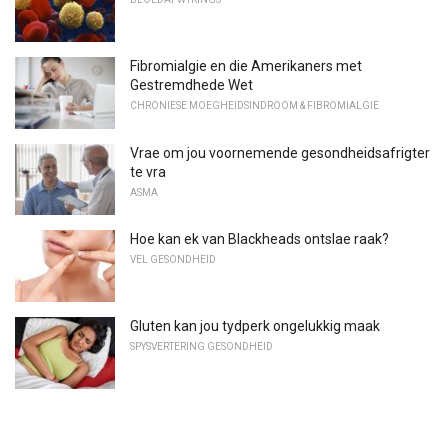
Fibromialgie en die Amerikaners met
Gestremdhede Wet
CHRONIESE MOEGHEIDSINDROOM & FIBROMIALGIE
Vrae om jou voornemende gesondheidsafrigter
te vra
ASMA
Hoe kan ek van Blackheads ontslae raak?
VEL GESONDHEID
Gluten kan jou tydperk ongelukkig maak
SPYSVERTERING GESONDHEID