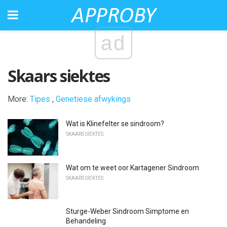
ad
Skaars siektes
More:
Tipes
,
Genetiese afwykings
Wat is Klinefelter se sindroom?
SKAARS SIEKTES
Wat om te weet oor Kartagener Sindroom
SKAARS SIEKTES
Sturge-Weber Sindroom Simptome en
Behandeling