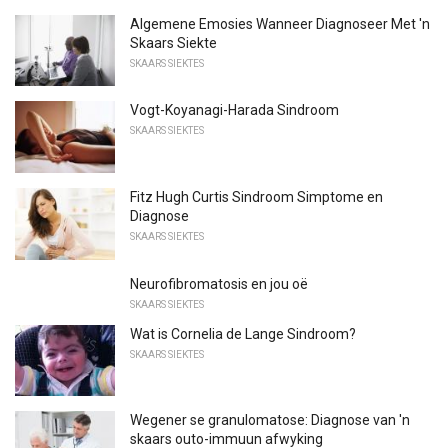
Algemene Emosies Wanneer Diagnoseer Met 'n
Skaars Siekte
SKAARS SIEKTES
Vogt-Koyanagi-Harada Sindroom
SKAARS SIEKTES
Fitz Hugh Curtis Sindroom Simptome en
Diagnose
SKAARS SIEKTES
Neurofibromatosis en jou oë
SKAARS SIEKTES
Wat is Cornelia de Lange Sindroom?
SKAARS SIEKTES
Wegener se granulomatose: Diagnose van 'n
skaars outo-immuun afwyking