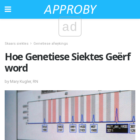
ad
Skaars siektes
Genetiese afwykings
Hoe Genetiese Siektes Geërf
word
by Mary Kugler, RN