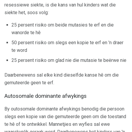
resessiewe siekte, is die kans van hul kinders wat die
siekte het, soos volg:
25 persent risiko om beide mutasies te erf en die
wanorde te hê
50 persent risiko om slegs een kopie te erf en 'n draer
te word
25 persent risiko om glad nie die mutasie te beërwe nie
Daarbenewens sal elke kind dieselfde kanse hê om die
gemuteerde geen te erf.
Autosomale dominante afwykings
By outosomale dominante afwykings benodig die persoon
slegs een kopie van die gemuteerde geen om die toestand
te hê of te ontwikkel. Mannetjies en wyfies sal ewe
waarskynlik geraak word. Daarbenewens het kinders van 'n