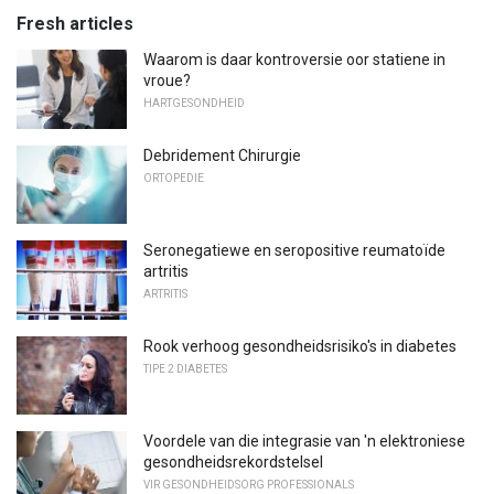
Fresh articles
Waarom is daar kontroversie oor statiene in
vroue?
HARTGESONDHEID
Debridement Chirurgie
ORTOPEDIE
Seronegatiewe en seropositive reumatoïde
artritis
ARTRITIS
Rook verhoog gesondheidsrisiko's in diabetes
TIPE 2 DIABETES
Voordele van die integrasie van 'n elektroniese
gesondheidsrekordstelsel
VIR GESONDHEIDSORG PROFESSIONALS