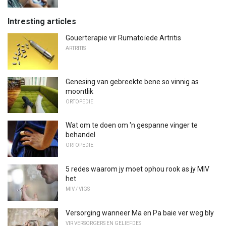
Intresting articles
Gouerterapie vir Rumatoïede Artritis
ARTRITIS
Genesing van gebreekte bene so vinnig as
moontlik
ORTOPEDIE
Wat om te doen om 'n gespanne vinger te
behandel
ORTOPEDIE
5 redes waarom jy moet ophou rook as jy MIV
het
MIV / VIGS
Versorging wanneer Ma en Pa baie ver weg bly
VIR VERSORGERS EN GELIEFDES