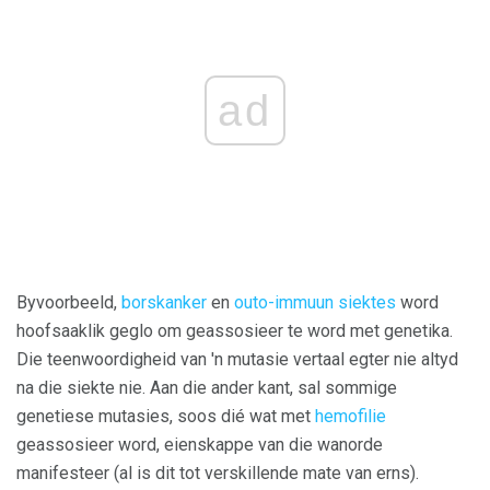
ad
Byvoorbeeld,
borskanker
en
outo-immuun siektes
word
hoofsaaklik geglo om geassosieer te word met genetika.
Die teenwoordigheid van 'n mutasie vertaal egter nie altyd
na die siekte nie. Aan die ander kant, sal sommige
genetiese mutasies, soos dié wat met
hemofilie
geassosieer word, eienskappe van die wanorde
manifesteer (al is dit tot verskillende mate van erns).