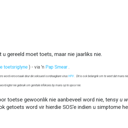
 u gereeld moet toets, maar nie jaarliks ​​nie.
e toetsriglyne
) - via 'n
Pap Smear
.
ers word veroorsaak deur die seksueel oordraagbare virus
HPV
.
Dit is ook belangrik om te weet dat mans ni
word egter nie gebruik om genitale infeksies by mans op te spoor nie.
voor toetse gewoonlik nie aanbeveel word nie, tensy
u w
ok getoets word vir hierdie SOS'e indien u simptome he