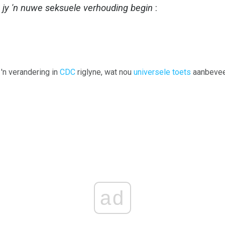
 jy 'n nuwe seksuele verhouding begin
:
'n verandering in
CDC
riglyne, wat nou
universele toets
aanbevee
ad