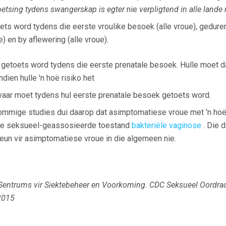
oetsing tydens swangerskap is egter
nie
verpligtend in alle lande 
ets word tydens die eerste vroulike besoek (alle vroue), gedure
e) en by aflewering (alle vroue).
 getoets word tydens die eerste prenatale besoek. Hulle moet d
dien hulle 'n hoë risiko het
vaar moet tydens hul eerste prenatale besoek getoets word.
ommige studies dui daarop dat asimptomatiese vroue met 'n hoë 
die seksueel-geassosieerde toestand
bakteriële vaginose
. Die d
un vir asimptomatiese vroue in die algemeen nie.
Sentrums vir Siektebeheer en Voorkoming.
CDC Seksueel Oordra
2015