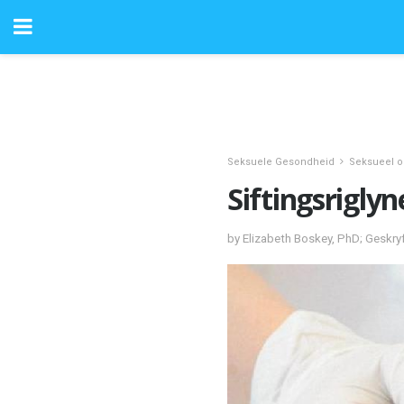
Seksuele Gesondheid
Seksueel o
Siftingsrigly
by Elizabeth Boskey, PhD; Geskry