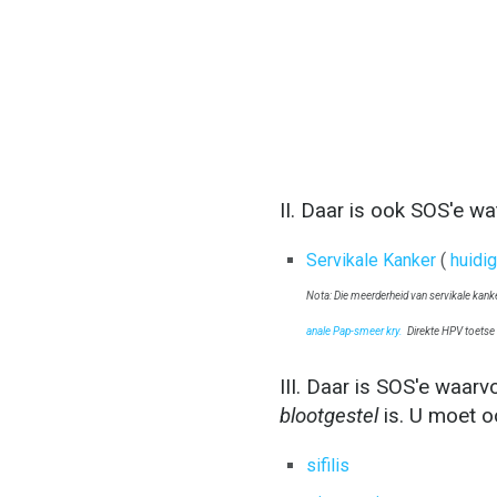
II. Daar is ook SOS'e wat
Servikale Kanker
(
huidig
Nota: Die meerderheid van servikale kank
anale Pap-smeer kry.
Direkte HPV toetse 
III. Daar is SOS'e waar
blootgestel
is. U moet o
sifilis