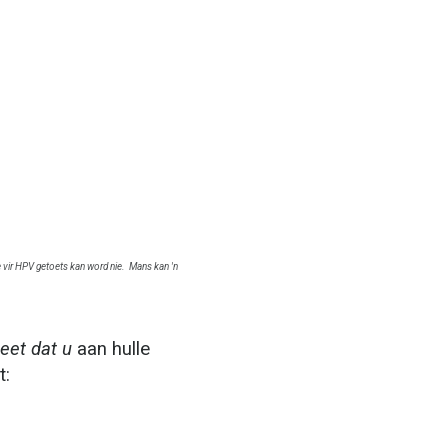
e vir HPV getoets kan word nie.
Mans kan 'n
eet dat u
aan hulle
t: