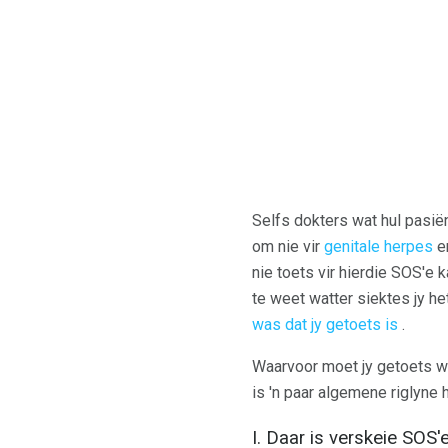
Selfs dokters wat hul pasi
om nie vir
genitale herpes
e
nie toets vir hierdie SOS'e
te weet watter siektes jy he
was dat jy getoets is
.
Waarvoor moet jy getoets wo
is 'n paar algemene riglyne 
I. Daar is verskeie SOS'