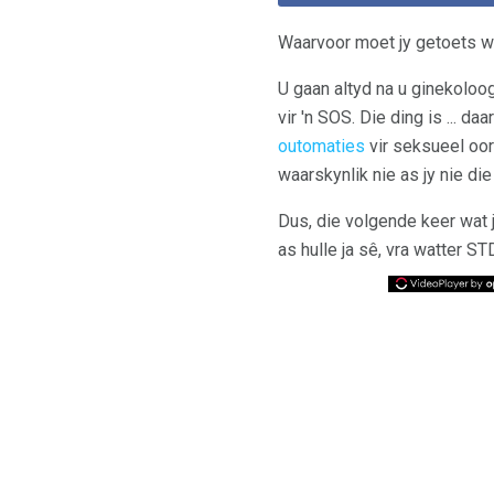
Waarvoor moet jy getoets 
U gaan altyd na u ginekoloog
vir 'n SOS. Die ding is ... d
outomaties
vir seksueel oor
waarskynlik nie as jy nie di
Dus, die volgende keer wat jy
as hulle ja sê, vra watter S