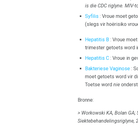
is die CDC riglyne.
MIV-t
Syfilis
: Vroue moet geto
(slegs vir hoërisiko vrou
Hepatitis B
: Vroue moet
trimester getoets word in
Hepatitis C
: Vroue in ge
Bakteriese Vaginose
: S
moet getoets word vir 
Toetse word
nie
onderste
Bronne:
> Workowski KA, Bolan GA;
Siektebehandelingsriglyne, 