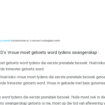
ssosieerde
toestand eerder as 'n seksueel oordraagbare siekte
 STD's Vroue moet getoets word
tydens swangerskap
:
moet getoets word tydens die eerste prenatale besoek. Hoërisiko
rde trimester getoets word.
 hoërisiko-vroue moet tydens die eerste prenatale besoek geto
rde trimester getoets word. Vroue in gebiede met baie gonorre
 word tydens die eerste prenatale besoek. Hulle moet ook in di
ens swangerskap getoets is nie, moet op die tyd van aflewering 