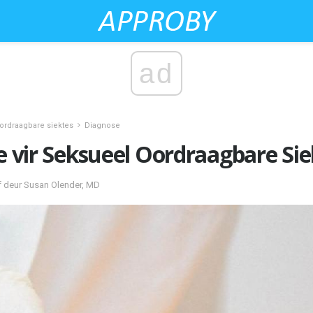
ad
ordraagbare siektes
Diagnose
ne vir Seksueel Oordraagbare Si
f deur Susan Olender, MD