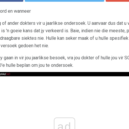
word en wanneer
 of ander dokters vir u jaarlikse ondersoek. U aanvaar dus dat u 
aar is 'n goeie kans dat jy verkeerd is. Baie, indien nie die meeste,
draagbare siektes nie. Hulle kan seker maak of u hulle spesifiek 
e versoek gedoen het nie.
 gaan in vir jou jaarlikse besoek, vra jou dokter of hulle jou vir 
TD'e hulle beplan om jou te ondersoek.
ad