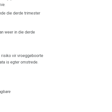
nie.
nde die derde trimester
an weer in die derde
risiko vir vroeggeboorte
ata is egter omstrede.
agbare