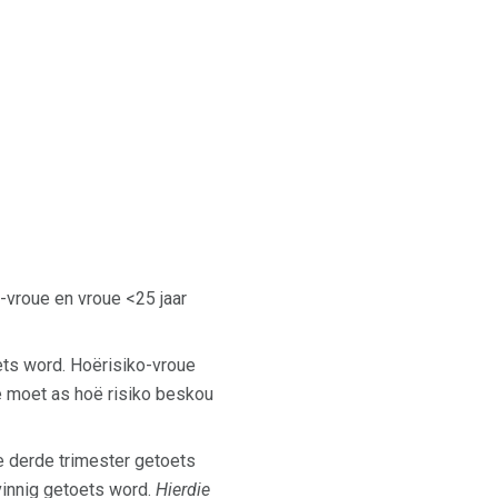
-vroue en vroue <25 jaar
ets word. Hoërisiko-vroue
e moet as hoë risiko beskou
e derde trimester getoets
vinnig getoets word.
Hierdie