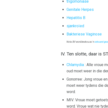
trigomoniase
Genitale Herpes
Hepatitis B
sjankroïed
Bakteriese Vaginose
Nota: BV word beskou as 'n
seksueel gea
IV. Ten slotte, daar is
Chlamydia
: Alle vroue 
oud moet weer in die de
Gonorree: Jong vroue en
moet weer tydens die de
word.
MIV: Vroue moet getoets
word. Vroue wat nie tyd