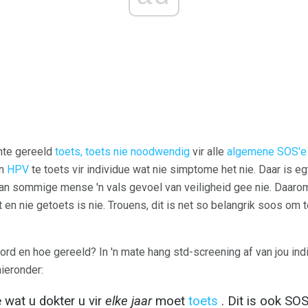
ënte gereeld
toets, toets nie noodwendig
vir alle
algemene SOS'e 
n
HPV
te toets vir individue wat nie simptome het nie. Daar is eg
 kan sommige mense 'n vals gevoel van veiligheid gee nie. Daarom
t en nie getoets is nie. Trouens, dit is net so belangrik soos om
rd en hoe gereeld? In 'n mate hang std-screening af van jou ind
hieronder:
e wat u dokter u vir
elke jaar
moet
toets
. Dit is ook SOS