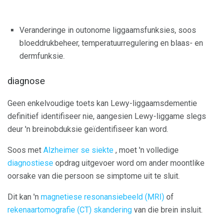
Veranderinge in outonome liggaamsfunksies, soos
bloeddrukbeheer, temperatuurregulering en blaas- en
dermfunksie.
diagnose
Geen enkelvoudige toets kan Lewy-liggaamsdementie
definitief identifiseer nie, aangesien Lewy-liggame slegs
deur 'n breinobduksie geïdentifiseer kan word.
Soos met
Alzheimer se siekte
, moet 'n volledige
diagnostiese
opdrag uitgevoer word om ander moontlike
oorsake van die persoon se simptome uit te sluit.
Dit kan 'n
magnetiese resonansiebeeld (MRI)
of
rekenaartomografie (CT) skandering
van die brein insluit.