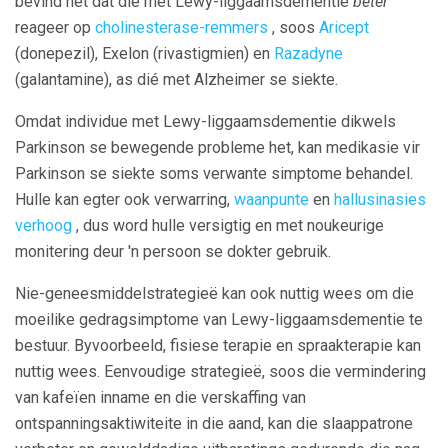
bevind het dat dié met Lewy-liggaamsdementie
beter
reageer op
cholinesterase-remmers
, soos
Aricept
(donepezil), Exelon (rivastigmien) en
Razadyne
(galantamine), as dié met Alzheimer se siekte.
Omdat individue met Lewy-liggaamsdementie dikwels
Parkinson se bewegende probleme het, kan medikasie vir
Parkinson se siekte soms verwante simptome behandel.
Hulle kan egter ook verwarring,
waanpunte
en
hallusinasies
verhoog
, dus word hulle versigtig en met noukeurige
monitering deur 'n persoon se dokter gebruik.
Nie-geneesmiddelstrategieë kan ook nuttig wees om die
moeilike gedragsimptome van Lewy-liggaamsdementie te
bestuur. Byvoorbeeld, fisiese terapie en spraakterapie kan
nuttig wees. Eenvoudige strategieë, soos die vermindering
van kafeïen inname en die verskaffing van
ontspanningsaktiwiteite in die aand, kan die slaappatrone