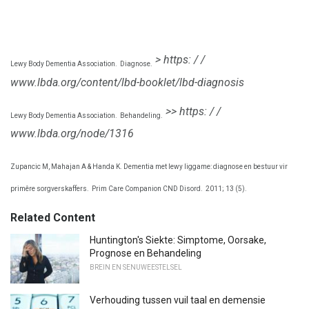
> https: / /
Lewy Body Dementia Association.
Diagnose.
www.lbda.org/content/lbd-booklet/lbd-diagnosis
>> https: / /
Lewy Body Dementia Association.
Behandeling.
www.lbda.org/node/1316
Zupancic M, Mahajan A & Handa K. Dementia met lewy liggame: diagnose en bestuur vir
primêre sorgverskaffers.
Prim Care Companion CND Disord.
2011; 13 (5).
Related Content
Huntington's Siekte: Simptome, Oorsake,
Prognose en Behandeling
BREIN EN SENUWEESTELSEL
Verhouding tussen vuil taal en demensie