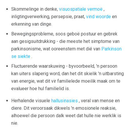
Skommelinge in denke,
visuospatiale vermoë
,
inligtingverwerking, persepsie, praat,
vind woorde
en
erkenning van dinge.
Bewegingsprobleme, soos geboë postuur en gebrek
aan gesigsuitdrukking - die meeste het simptome van
parkinsonisme, wat ooreenstem met dié van
Parkinson
se siekte
.
Fluctuerende waarskuwing - byvoorbeeld, 'n persoon
kan uiters slaperig word, dan het dit skielik 'n uitbarsting
van energie, wat dit vir familielede moeilik maak om te
evalueer hoe hul familielid is.
Herhalende visuele
hallusinasies
, veral van mense en
diere. Dit veroorsaak dikwels 'n emosionele reaksie,
alhoewel die persoon dalk weet dat hulle nie werklik is
nie.