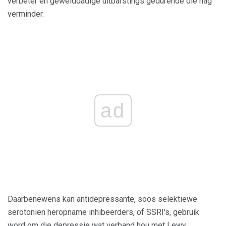
verbeter en gewelddadige uitbarstings gedurende die nag
verminder.
ad
Daarbenewens kan antidepressante, soos selektiewe
serotonien heropname inhibeerders, of SSRI's, gebruik
word om die depressie wat verband hou met Lewy