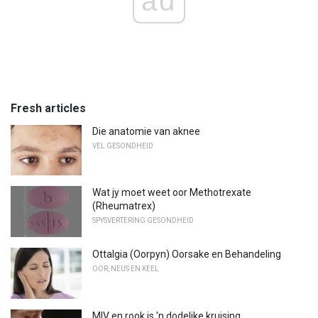
ad
Fresh articles
Die anatomie van aknee
VEL GESONDHEID
Wat jy moet weet oor Methotrexate
(Rheumatrex)
SPYSVERTERING GESONDHEID
Ottalgia (Oorpyn) Oorsake en Behandeling
OOR, NEUS EN KEEL
MIV en rook is 'n dodelike kruising