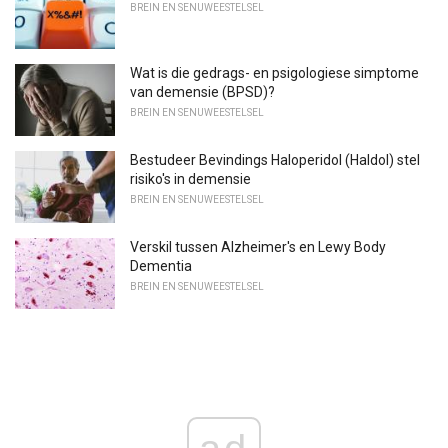
BREIN EN SENUWEESTELSEL
Wat is die gedrags- en psigologiese simptome
van demensie (BPSD)?
BREIN EN SENUWEESTELSEL
Bestudeer Bevindings Haloperidol (Haldol) stel
risiko's in demensie
BREIN EN SENUWEESTELSEL
Verskil tussen Alzheimer's en Lewy Body
Dementia
BREIN EN SENUWEESTELSEL