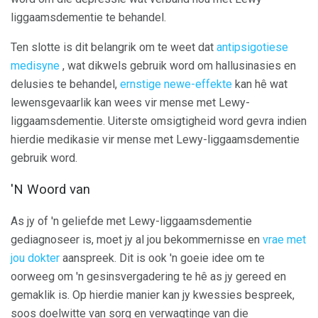
liggaamsdementie te behandel.
Ten slotte is dit belangrik om te weet dat
antipsigotiese
medisyne
, wat dikwels gebruik word om hallusinasies en
delusies te behandel,
ernstige newe-effekte
kan hê wat
lewensgevaarlik kan wees vir mense met Lewy-
liggaamsdementie. Uiterste omsigtigheid word gevra indien
hierdie medikasie vir mense met Lewy-liggaamsdementie
gebruik word.
'N Woord van
As jy of 'n geliefde met Lewy-liggaamsdementie
gediagnoseer is, moet jy al jou bekommernisse en
vrae met
jou dokter
aanspreek. Dit is ook 'n goeie idee om te
oorweeg om 'n gesinsvergadering te hê as jy gereed en
gemaklik is. Op hierdie manier kan jy kwessies bespreek,
soos doelwitte van sorg en verwagtinge van die