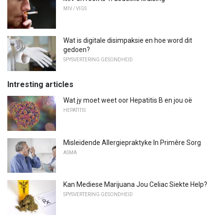
MIV / VIGS
Wat is digitale disimpaksie en hoe word dit
gedoen?
SPYSVERTERING GESONDHEID
Intresting articles
Wat jy moet weet oor Hepatitis B en jou oë
HEPATITIS
Misleidende Allergiepraktyke In Primêre Sorg
ASMA
Kan Mediese Marijuana Jou Celiac Siekte Help?
SPYSVERTERING GESONDHEID